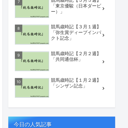
競馬歳時記【５月５週】
「東京優駿（日本ダービ
ー）」
競馬歳時記【３月１週】
「弥生賞ディープインパ
クト記念」
競馬歳時記【２月２週】
「共同通信杯」
競馬歳時記【１月２週】
「シンザン記念」
今日の人気記事