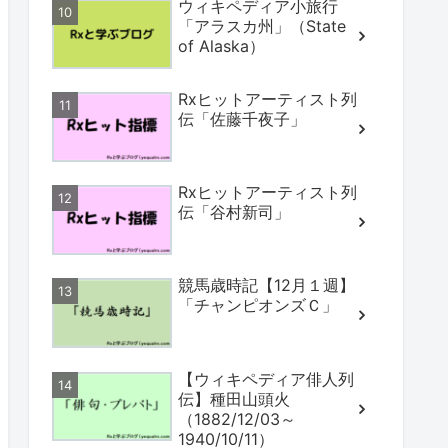
ウィキペディア小旅行
「アラスカ州」（State
of Alaska）
Rxヒットアーティスト列
伝「佐藤千夜子」
Rxヒットアーティスト列
伝「谷村新司」
競馬歳時記【12月１週】
「チャンピオンズＣ」
【ウィキペディア俳人列
伝】種田山頭火
（1882/12/03～
1940/10/11）