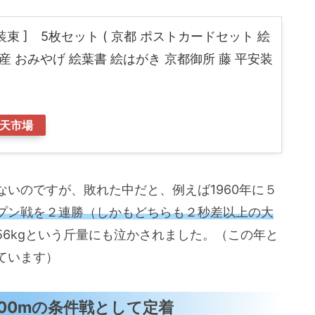
装束 ] 5枚セット ( 京都 ポストカードセット 絵
産 おみやげ 絵葉書 絵はがき 京都御所 藤 平安装
天市場
いのですが、敗れた中だと、例えば1960年に５
プン戦を２連勝（しかもどちらも２秒差以上の大
6kgという斤量にも泣かされました。（この年と
ています）
2000mの条件戦として定着