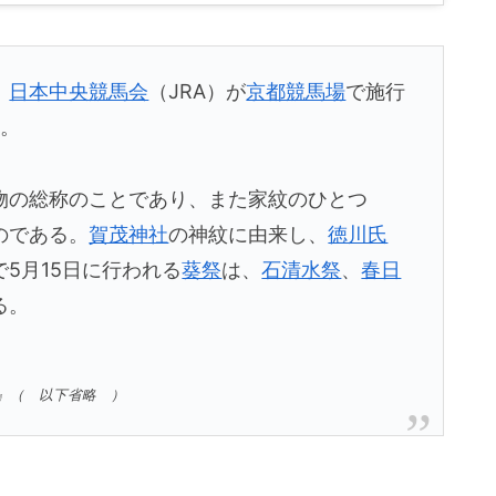
、
日本中央競馬会
（JRA）が
京都競馬場
で施行
る。
物の総称のことであり、また家紋のひとつ
のである。
賀茂神社
の神紋に由来し、
徳川氏
5月15日に行われる
葵祭
は、
石清水祭
、
春日
る。
a）』（ 以下省略 ）