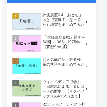
計測震度6.4（あとちょ
っとで震度７になって
た）地震をまとめてみた
「Rx紅白歌合戦」第41～
50回（1966～1975年）
【妄想企画④】
お天気歳時記「散る桜」
系の季語をまとめてみた
ウィキペディアで学ぶ
「日本馬による世界レコ
ードの歴史」【イクイノ
ックスのR1.55.2まで】
Rxヒットアーティスト列