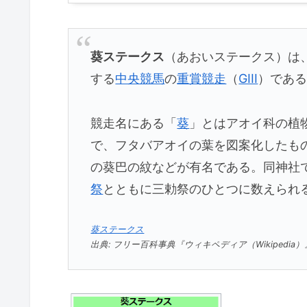
葵ステークス
（あおいステークス）は
する
中央競馬
の
重賞
競走
（
GIII
）であ
競走名にある「
葵
」とはアオイ科の植
で、フタバアオイの葉を図案化したも
の葵巴の紋などが有名である。同神社で
祭
とともに三勅祭のひとつに数えられ
葵ステークス
出典: フリー百科事典『ウィキペディア（Wikipedi