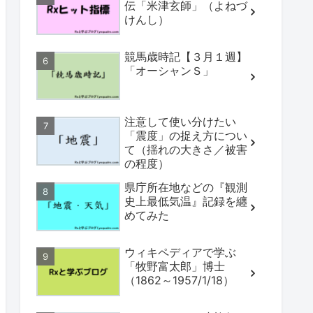
伝「米津玄師」（よねづ
けんし）
競馬歳時記【３月１週】
「オーシャンＳ」
注意して使い分けたい
「震度」の捉え方につい
て（揺れの大きさ／被害
の程度）
県庁所在地などの『観測
史上最低気温』記録を纏
めてみた
ウィキペディアで学ぶ
「牧野富太郎」博士
（1862～1957/1/18）