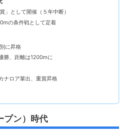
代
「葵賞」として開催（５年中断）
000mの条件戦として定着
特別に昇格
優勝、距離は1200mに
ドカナロア輩出、重賞昇格
ープン）時代