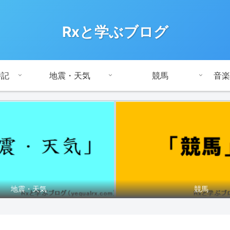
Rxと学ぶブログ
時記
地震・天気
競馬
音楽
地震・天気
競馬