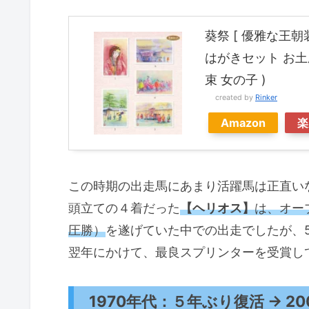
葵祭 [ 優雅な王朝
はがきセット お土
束 女の子 )
created by
Rinker
Amazon
楽
この時期の出走馬にあまり活躍馬は正直いな
頭立ての４着だった
【ヘリオス】
は、オー
圧勝）
を遂げていた中での出走でしたが、5
翌年にかけて、最良スプリンターを受賞し
1970年代：５年ぶり復活 → 