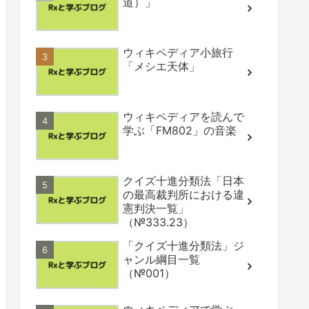
道）」
ウィキペディア小旅行
「メシエ天体」
ウィキペディアを読んで
学ぶ「FM802」の音楽
クイズ十進分類法「日本
の最高裁判所における違
憲判決一覧」
（№333.23）
「クイズ十進分類法」ジ
ャンル綱目一覧
（№001）