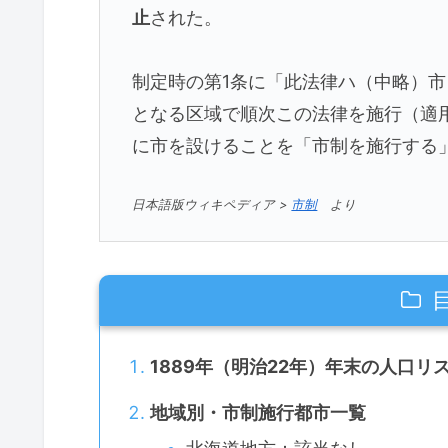
止
された。
制定時の第1条に「此法律ハ（中略）
となる区域で順次この法律を施行（適
に市を設けることを「市制を施行する
日本語版ウィキペディア >
市制
より
1889年（明治22年）年末の人口リ
地域別・市制施行都市一覧