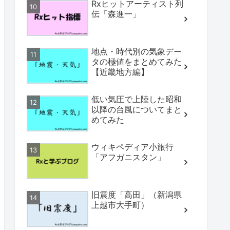
Rxヒットアーティスト列
伝「森進一」
地点・時代別の気象デー
タの極値をまとめてみた
【近畿地方編】
低い気圧で上陸した昭和
以降の台風についてまと
めてみた
ウィキペディア小旅行
「アフガニスタン」
旧震度「高田」（新潟県
上越市大手町）