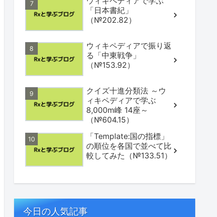
ウィキペディアで学ぶ
「日本書紀」
（№202.82）
ウィキペディアで振り返
る「中東戦争」
（№153.92）
クイズ十進分類法 ～ウ
ィキペディアで学ぶ
8,000m峰 14座～
（№604.15）
「Template:国の指標」
の順位を各国で並べて比
較してみた（№133.51）
今日の人気記事