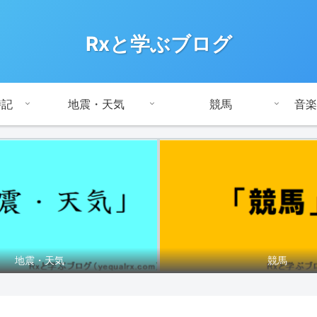
Rxと学ぶブログ
時記
地震・天気
競馬
音楽
地震・天気
競馬