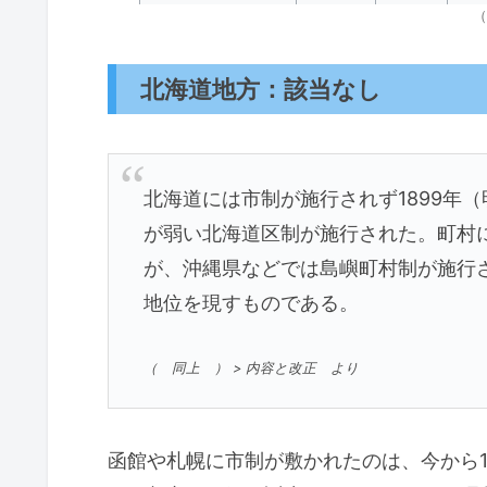
（
北海道地方：該当なし
北海道には市制が施行されず1899年（
が弱い北海道区制が施行された。町村
が、沖縄県などでは島嶼町村制が施行
地位を現すものである。
（ 同上 ） > 内容と改正 より
函館や札幌に市制が敷かれたのは、今から10