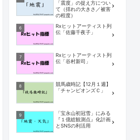
「震度」の捉え方につい
て（揺れの大きさ／被害
の程度）
Rxヒットアーティスト列
伝「佐藤千夜子」
Rxヒットアーティスト列
伝「谷村新司」
競馬歳時記【12月１週】
「チャンピオンズＣ」
「宝永山初冠雪」にみる
『１億総観測点』化計画
とSNSの利活用