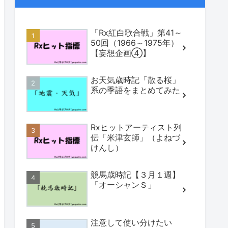
「Rx紅白歌合戦」第41～
50回（1966～1975年）
【妄想企画④】
お天気歳時記「散る桜」
系の季語をまとめてみた
Rxヒットアーティスト列
伝「米津玄師」（よねづ
けんし）
競馬歳時記【３月１週】
「オーシャンＳ」
注意して使い分けたい