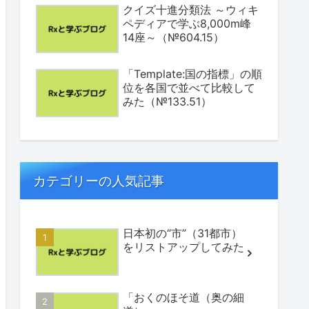
クイズ十進分類法 ～ウィキ
ペディアで学ぶ8,000m峰
14座～（№604.15）
「Template:国の指標」の順
位を各国で並べて比較して
みた（№133.51）
カテゴリーの人気記事
日本初の“市”（31都市）
をリストアップしてみた
「おくのほそ道（奥の細