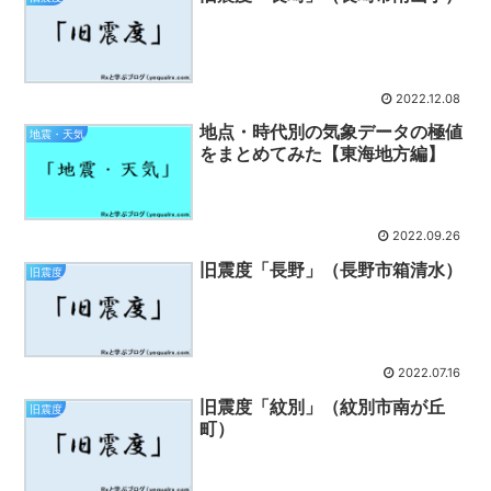
2022.12.08
地点・時代別の気象データの極値
地震・天気
をまとめてみた【東海地方編】
2022.09.26
旧震度「長野」（長野市箱清水）
旧震度
2022.07.16
旧震度「紋別」（紋別市南が丘
旧震度
町）