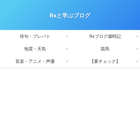
Rxと学ぶブログ
俳句・プレバト
Rxブログ歳時記
地震・天気
競馬
音楽・アニメ・声優
【要チェック】