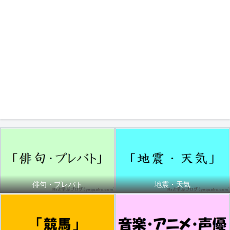
俳句・プレバト
地震・天気