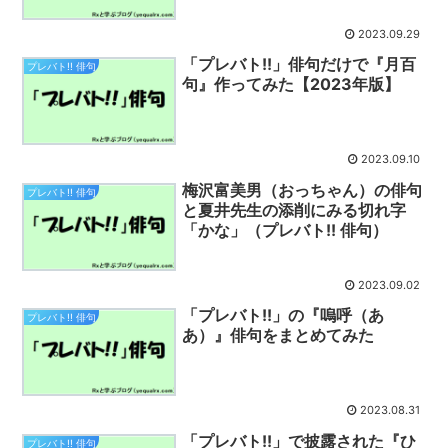
2023.09.29
「プレバト!!」俳句だけで『月百
プレバト!! 俳句
句』作ってみた【2023年版】
2023.09.10
梅沢富美男（おっちゃん）の俳句
プレバト!! 俳句
と夏井先生の添削にみる切れ字
「かな」（プレバト!! 俳句）
2023.09.02
「プレバト!!」の『嗚呼（あ
プレバト!! 俳句
あ）』俳句をまとめてみた
2023.08.31
「プレバト!!」で披露された『ひ
プレバト!! 俳句