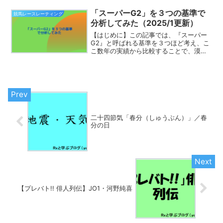
いきたいと思います。ウィキペディアに
みる「国際グレード降昇格の目安」JRA
「スーパーG2」を３つの基準で
競馬レースレーティング
のホームページには、...
分析してみた（2025/1更新）
【はじめに】この記事では、『スーパー
G2』と呼ばれる基準を３つほど考え、こ
こ数年の実績から比較することで、漠然
とした『スーパーG2』という概念を考え
る際のヒントになることを目指していき
ます。記事で用いる３つの基準について
（おさらい）細かい過...
二十四節気「春分（しゅうぶん）」／春
分の日
【プレバト!! 俳人列伝】JO1・河野純喜