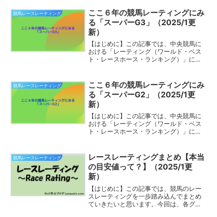
ている重賞をピックアップしました。距
離や条件が違えば、ある程度の逆転現象
ここ６年の競馬レーティングにみ
競馬レースレーティング
は致し方ないかと...
る「スーパーG3」（2025/1更
新）
【はじめに】この記事では、中央競馬に
おける「レーティング（ワールド・ベス
ト・レースホース・ランキング）」につ
いて、“通常の倍”にあたる６年間を対象
期間として平均値を求める分析を行って
みました。今回は『スーパーG3』と呼ば
ここ６年の競馬レーティングにみ
競馬レースレーティング
れるレースに関する結...
る「スーパーG2」（2025/1更
新）
【はじめに】この記事では、中央競馬に
おける「レーティング（ワールド・ベス
ト・レースホース・ランキング）」につ
いて、“通常の倍”にあたる６年間を対象
期間として平均値を求める分析を行って
みました。今回は『スーパーG2』と呼ば
レースレーティングまとめ【本当
競馬レースレーティング
れるレースに関する結...
の目安値って？】（2025/1更
新）
【はじめに】この記事では、競馬のレー
スレーティングを一歩踏み込んでまとめ
ていきたいと思います。今回は、各グレ
ードの“本当の目安値／平均値”を探って