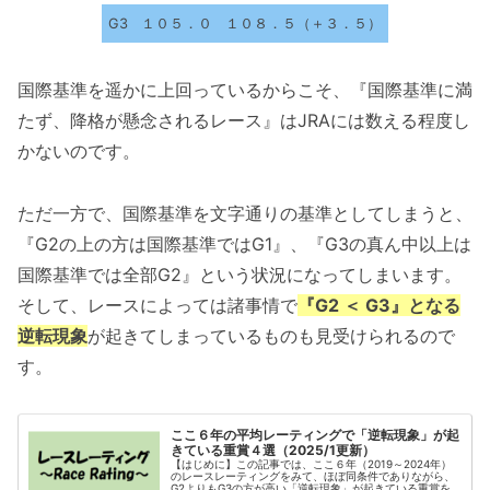
G3
１０５．０
１０８．５（＋３．５）
国際基準を遥かに上回っているからこそ、『国際基準に満
たず、降格が懸念されるレース』はJRAには数える程度し
かないのです。
ただ一方で、国際基準を文字通りの基準としてしまうと、
『G2の上の方は国際基準ではG1』、『G3の真ん中以上は
国際基準では全部G2』という状況になってしまいます。
そして、レースによっては諸事情で
『G2 ＜ G3』となる
逆転現象
が起きてしまっているものも見受けられるので
す。
ここ６年の平均レーティングで「逆転現象」が起
きている重賞４選（2025/1更新）
【はじめに】この記事では、ここ６年（2019～2024年）
のレースレーティングをみて、ほぼ同条件でありながら、
G2よりもG3の方が高い「逆転現象」が起きている重賞を