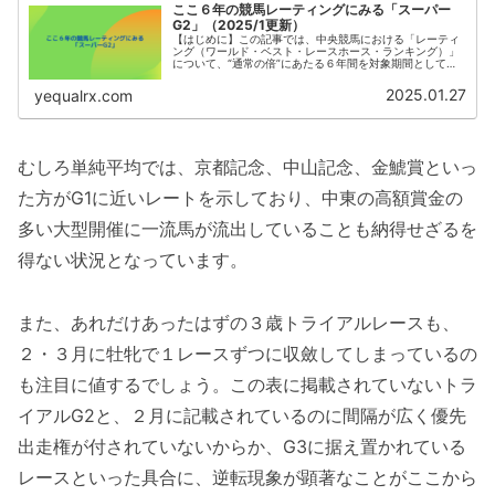
ここ６年の競馬レーティングにみる「スーパー
G2」（2025/1更新）
【はじめに】この記事では、中央競馬における「レーティ
ング（ワールド・ベスト・レースホース・ランキング）」
について、“通常の倍”にあたる６年間を対象期間として平
均値を求める分析を行ってみました。今回は『スーパー
G2』と呼ばれるレースに関する結...
2025.01.27
yequalrx.com
むしろ単純平均では、京都記念、中山記念、金鯱賞といっ
た方がG1に近いレートを示しており、中東の高額賞金の
多い大型開催に一流馬が流出していることも納得せざるを
得ない状況となっています。
また、あれだけあったはずの３歳トライアルレースも、
２・３月に牡牝で１レースずつに収斂してしまっているの
も注目に値するでしょう。この表に掲載されていないトラ
イアルG2と、２月に記載されているのに間隔が広く優先
出走権が付されていないからか、G3に据え置かれている
レースといった具合に、逆転現象が顕著なことがここから