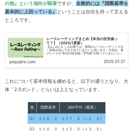
の他』という傾向が顕著
ですが、
全般的には『国際基準を
基本的に上回っている』
ということは自信を持って言える
ところです。
レースレーティングまとめ【本当の目安値っ
て？】（2025/1更新）
【はじめに】この記事では、競馬のレースレーティングを
一歩踏み込んでまとめていきたいと思います。今回は、各
グレードの“本当の目安値／平均値”を探っていきたいと思
います。ウィキペディアにみる「国際グレード降昇格の目
安」JRAのホームページには、...
2025.01.27
yequalrx.com
これについて基本情報を纏めると、以下の通りとなり、大
体「2.5ポンド」ぐらいは上となっています。
格
国際基準
JRA平均（概算）
G1
１１５．０
１１７．５（＋２．５）
G2
１１０．０
１１２．５（＋２．５）