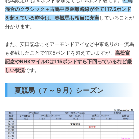
牝馬限定G1は４ポンドを加えても115ポンド級です。
牡馬
混合のクラシック＋古馬中長距離路線が全て117.5ポンド
を超えている昨今は、春競馬も相当に充実
していることが
分かります。
また、安田記念こそアーモンドアイなど中東返りの一流馬
も参戦したことで117.5ポンドを超えていますが、
高松宮
記念やNHKマイルCは115ポンドすら下回っているなど厳
しい状況
です。
夏競馬（７～９月）シーズン