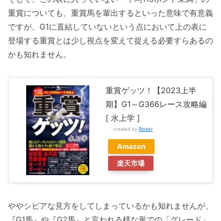
重賞についても、重賞馬を輩出するといった意味で有意義
ですが、G1に直結していないという点において上の表に
登場する重賞とは少し視点を変えて捉える必要すらあるの
かも知れません。
重賞ゲッツ！【2023上半
期】G1～G366レース攻略編
[ 水上学 ]
created by
Rinker
Amazon
楽天市場
ややシビアな見方をしてしまっているかも知れませんが、
『G1馬』や『G2馬』と言われる様な形での「グレード」