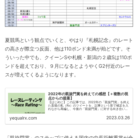
夏競馬という観点でいくと、やはり『札幌記念』のレート
の高さが際立つ反面、他は110ポンド未満が殆どです。そ
ういった中でも、クイーンSや札幌・新潟の２歳Sは110ポ
ンドを超えており、９月になるとようやくG2付近のレー
スが増えてくるようになります。
2022年の凱旋門賞を終えての感想【＋複数の視
点からの提案】
【はじめに】この記事では、2022年の「凱旋門賞」を終え
た直後の私（Rx）のツイートを、記事という形で補足を入
れながら再編し、今後の「凱旋門賞」に対する向き合い方
や重賞改革案、馬券を考える上での今後の参考となること
を期待して纏めていきます。...
2023.03.26
yequalrx.com
「凱旋門賞」のステップに使える国内の中長距離重賞が全