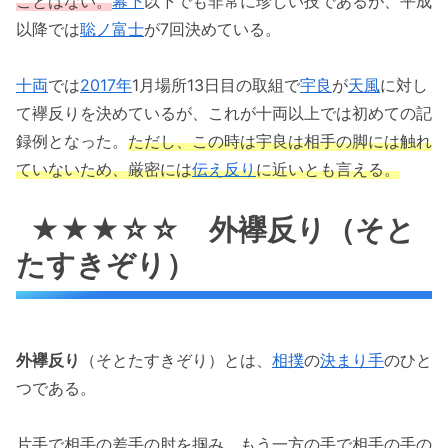
ことはない。
幕下
以下でも非常に珍しい技であるが、平成
以降では
聡ノ富士
が7回決めている。
十両
では
2017年
1月場所13日目の取組で
宇良
が
天風
に対し
て襷反りを決めているが、これが十両以上では初めての記
録例となった。
ただし、この時は宇良は相手の脚には触れ
ていないため、厳密には
伝え反り
に近いとも言える。
★★★☆☆ 外襷反り（そと
たすきぞり）
外襷反り
（そとたすきぞり）とは、
相撲
の
決まり手
のひと
つである。
片手で相手の差手の肘を掴み、もう一方の手で相手の手の