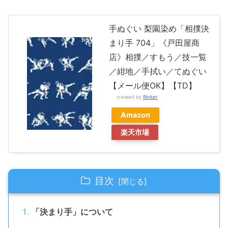
手ぬぐい 梨園染め「相撲決
まり手 704」《戸田屋商
店》相撲／すもう／技一覧
／紺地／手拭い／てぬぐい
【メール便OK】【TD】
created by
Rinker
Amazon
楽天市場
目次
「決まり手」について