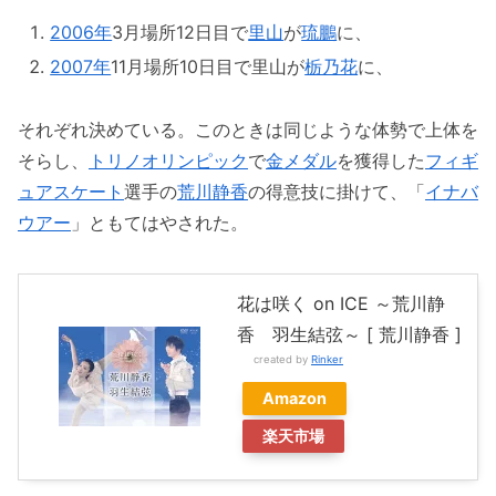
2006年
3月場所12日目で
里山
が
琉鵬
に、
2007年
11月場所10日目で里山が
栃乃花
に、
それぞれ決めている。このときは同じような体勢で上体を
そらし、
トリノオリンピック
で
金メダル
を獲得した
フィギ
ュアスケート
選手の
荒川静香
の得意技に掛けて、「
イナバ
ウアー
」ともてはやされた。
花は咲く on ICE ～荒川静
香 羽生結弦～ [ 荒川静香 ]
created by
Rinker
Amazon
楽天市場