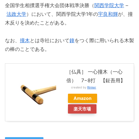
全国学生相撲選手権大会団体戦準決勝（
関西学院大学
–
法政大学
）において、関西学院大学1年の
宇良和輝
が、撞
木反りを決めたことがある。
なお、
撞木
とは寺社において
鐘
をつく際に用いられる木製
の棒のことである。
［仏具］ 一心撞木（一心
倍） 7−8打 【鉦吾用】
created by
Rinker
Amazon
楽天市場