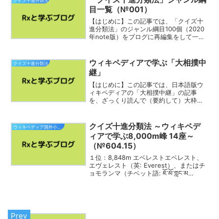
クイズ十進分類法
内容NHK教育...
目一覧（№001）
【はじめに】この記事では、「クイズ十
進分類法」のジャンル綱目100個（2020
年note版）をブログに再編集をして一覧
表にしました。どうぞクイズを作る際な
どのヒントになさってください。Google
の強調スニペットより再輸入（引用）
ウィキペディアで学ぶ「大相撲中
クイズ十進分類法
「クイズ十...
継」
【はじめに】この記事では、日本語版ウ
ィキペディアの「大相撲中継」の記事
を、ざっくり読んで（要約して）大枠を
理解していきたいと思います。令和に入
ってからの主な変更点についても触れて
いきますので、ぜひ初心者の方がポイン
クイズ十進分類法 ～ウィキペデ
ウィキペディア国外小旅行
トを抑えるのにお読み頂けれ...
ィアで学ぶ8,000m峰 14座～
（№604.15）
１位：8,848m エベレストエベレスト、
エヴェレスト（英: Everest）、またはチ
ョモランマ（チベット語: ཇོ་མོ་གླང་མ
Chomolungma, Qomolangma）、サガル
マータ（ネパール語: सगरमाथा Saga...