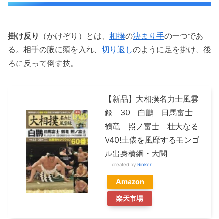
掛け反り
（かけぞり）とは、
相撲
の
決まり手
の一つであ
る。相手の腋に頭を入れ、
切り返し
のように足を掛け、後
ろに反って倒す技。
【新品】大相撲名力士風雲
録 30 白鵬 日馬富士
鶴竜 照ノ富士 壮大なる
V40!土俵を風靡するモンゴ
ル出身横綱・大関
created by
Rinker
Amazon
楽天市場