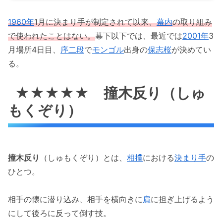
1960年
1月に決まり手が制定されて以来、
幕内
の取り組み
で使われたことはない。
幕下以下では、最近では
2001年
3
月場所4日目、
序二段
で
モンゴル
出身の
保志桜
が決めてい
る。
★★★★★ 撞木反り（しゅ
もくぞり）
撞木反り
（しゅもくぞり）とは、
相撲
における
決まり手
の
ひとつ。
相手の懐に潜り込み、相手を横向きに
肩
に担ぎ上げるよう
にして後ろに反って倒す技。