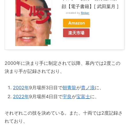
顔【電子書籍】[ 武田葉月 ]
created by
Rinker
Amazon
楽天市場
2000年に決まり手に制定されて以降、幕内では2度この
決まり手が記録されており、
2002年
9月場所3日目で
朝青龍
が
貴ノ浪
に、
2022年
9月場所4日目で
宇良
が
宝富士
に、
それぞれこの技を決めている。また、十両では2度記録さ
れており、