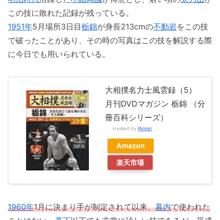
この技に敗れた記録が残っている。
1951年
5月場所3日目
栃錦
が身長213cmの
不動岩
をこの技
で破ったことがあり、その時の写真はこの技を解説する際
に今日でも用いられている。
大相撲名力士風雲録（5）
月刊DVDマガジン 栃錦 （分
冊百科シリーズ）
created by
Rinker
Amazon
楽天市場
1960年
1月に決まり手が制定されて以来、
幕内
で使われた