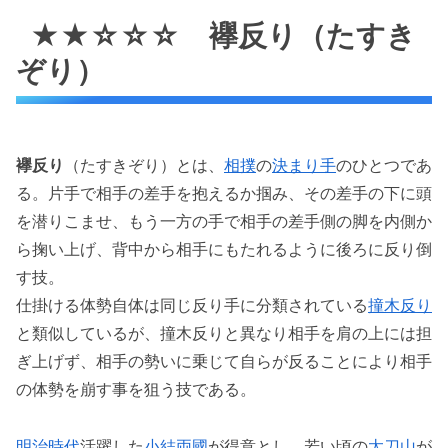
★★☆☆☆ 襷反り（たすき
ぞり）
襷反り
（たすきぞり）とは、
相撲
の
決まり手
のひとつであ
る。片手で相手の差手を抱えるか掴み、その差手の下に頭
を潜りこませ、もう一方の手で相手の差手側の脚を内側か
ら掬い上げ、背中から相手にもたれるように後ろに反り倒
す技。
仕掛ける体勢自体は同じ反り手に分類されている
撞木反り
と類似しているが、撞木反りと異なり相手を肩の上には担
ぎ上げず、相手の勢いに乗じて自らが反ることにより相手
の体勢を崩す事を狙う技である。
明治時代
活躍した
小結
両國
が得意とし、若い頃の
太刀山
が