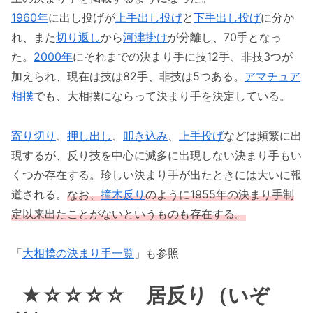
1960年
に出し投げが
上手出し投げ
と
下手出し投げ
に分か
れ、また
切り返し
から
河津掛け
が分離し、70手となっ
た。
2000年
にそれまでの決まり手に技12手、非技3つが
加えられ、現在は技は82手、非技は5つある。
アマチュア
相撲
でも、大相撲にならって決まり手を決定している。
寄り切り
、
押し出し
、
叩き込み
、
上手投げ
などは頻繁に出
現するが、反り技を中心に滅多に出現しない決まり手もい
くつか存在する。珍しい決まり手が出たときには大いに報
道される。
なお、
撞木反り
のように1955年の決まり手制
定以来出たことがないというものも存在する。
「
大相撲の決まり手一覧
」も参照
★☆☆☆☆ 居反り（いぞ