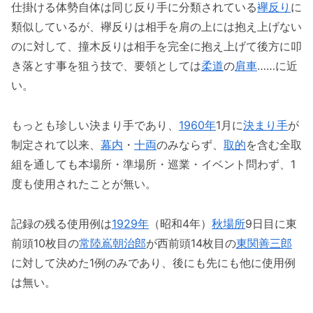
仕掛ける体勢自体は同じ反り手に分類されている
襷反り
に
類似しているが、襷反りは相手を肩の上には抱え上げない
のに対して、撞木反りは相手を完全に抱え上げて後方に叩
き落とす事を狙う技で、要領としては
柔道
の
肩車
……に近
い。
もっとも珍しい決まり手であり、
1960年
1月に
決まり手
が
制定されて以来、
幕内
・
十両
のみならず、
取的
を含む全取
組を通しても本場所・準場所・巡業・イベント問わず、1
度も使用されたことが無い。
記録の残る使用例は
1929年
（昭和4年）
秋場所
9日目に東
前頭10枚目の
常陸嶌朝治郎
が西前頭14枚目の
東関善三郎
に対して決めた1例のみであり、後にも先にも他に使用例
は無い。