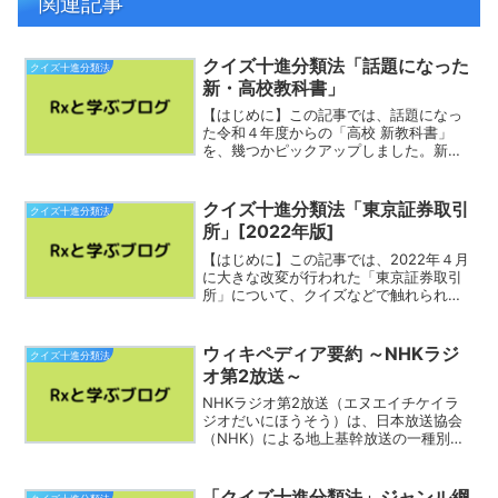
関連記事
クイズ十進分類法「話題になった
クイズ十進分類法
新・高校教科書」
【はじめに】この記事では、話題になっ
た令和４年度からの「高校 新教科書」
を、幾つかピックアップしました。新た
な「学習指導要領」が高校では令和４年
度から始まり、SDGsや話題の芸能関係、
あるいは金融教育など「令和の時代の学
クイズ十進分類法「東京証券取引
クイズ十進分類法
び」が詰まっています...
所」[2022年版]
【はじめに】この記事では、2022年４月
に大きな改変が行われた「東京証券取引
所」について、クイズなどで触れられや
すい部分や企業等を念頭に、日本語版ウ
ィキペディアを引用していきたいと思い
ます。株式会社東京証券取引所（とうき
ウィキペディア要約 ～NHKラジ
クイズ十進分類法
ょうしょうけんとりひ...
オ第2放送～
NHKラジオ第2放送（エヌエイチケイラ
ジオだいにほうそう）は、日本放送協会
（NHK）による地上基幹放送の一種別の
中波放送（AM放送）で国内放送でもあ
る。（出典）日本語版ウィキペディア >
NHKラジオ第2放送 より（以下、同）
「クイズ十進分類法」ジャンル綱