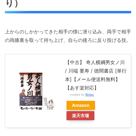
り）
上からのしかかってきた相手の懐に潜り込み、両手で相手
の両膝裏を取って持ち上げ、自らの後ろに反り投げる技。
【中古】 奇人横綱男女ノ川
/ 川端 要寿 / 徳間書店 [単行
本]【メール便送料無料】
【あす楽対応】
created by
Rinker
Amazon
楽天市場