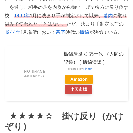
上を通し、相手の足を内側から掬い上げて後ろに反り倒す
技。
1960年
1月に決まり手が制定されて以来、
幕内
の取り
組みで使われたことはない。
ただ、決まり手制定以前の
1944年
1月場所において
幕下
時代の
栃錦
が決めている。
栃錦清隆 栃錦一代 （人間の
記録） [ 栃錦清隆 ]
created by
Rinker
Amazon
楽天市場
★★★★☆ 掛け反り（かけ
ぞり）