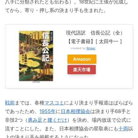
八手に分類されたとも伝わる）。18世紀に土俵が完成し
てから、寄り・押し系の決まり手も生まれた。
現代語訳 信長公記（全）
【電子書籍】[ 太田牛一 ]
created by
Rinker
Amazon
楽天市場
戦前
までは、各種
マスコミ
により決まり手報道はばらばら
であったため、
1955年
に
日本相撲協会
は決まり手68手と
非技2つ（
勇み足
と
腰くだけ
）を決め、場内放送で公式に
流すことにした。また、日本相撲協会の星取表にも
十両
以
上の決まり手を掲載するようになった。