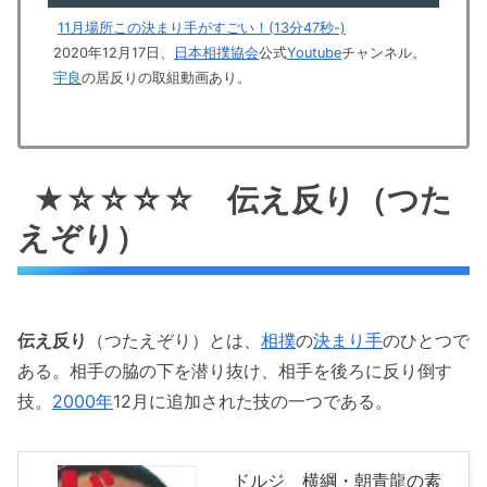
11月場所この決まり手がすごい！(13分47秒-)
2020年12月17日、
日本相撲協会
公式
Youtube
チャンネル。
宇良
の居反りの取組動画あり。
★☆☆☆☆ 伝え反り（つた
えぞり）
伝え反り
（つたえぞり）とは、
相撲
の
決まり手
のひとつで
ある。相手の脇の下を潜り抜け、相手を後ろに反り倒す
技。
2000年
12月に追加された技の一つである。
ドルジ 横綱・朝青龍の素