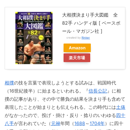
大相撲決まり手大図鑑 全
82手 ハンディ版 [ ベースボ
ール・マガジン社 ]
created by
Rinker
Amazon
楽天市場
相撲
の技を言葉で表現しようとする試みは、戦国時代
（16世紀後半）に始まるといわれる。『
信長公記
』に相
撲の記事があり、その中で勝負の結果を決まり手も含めて
表現したことが始まりとも伝えられる。この時代には
土俵
がなかったので、投げ・掛け・反り・捻りのいわゆる
四十
八手
が言われていた（
元禄
年間（
1688
～
1704年
）に四十