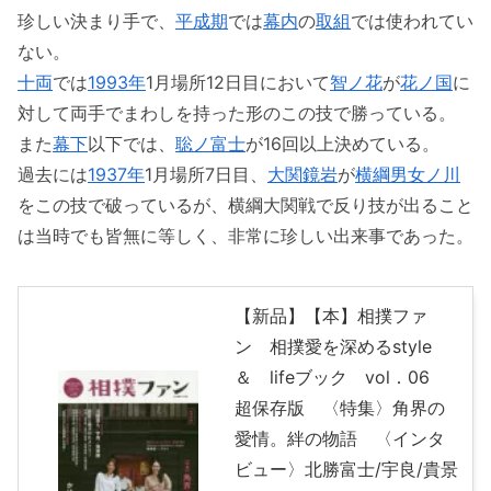
珍しい決まり手で、
平成期
では
幕内
の
取組
では使われてい
ない。
十両
では
1993年
1月場所12日目において
智ノ花
が
花ノ国
に
対して両手でまわしを持った形のこの技で勝っている。
また
幕下
以下では、
聡ノ富士
が16回以上決めている。
過去には
1937年
1月場所7日目、
大関
鏡岩
が
横綱
男女ノ川
をこの技で破っているが、横綱大関戦で反り技が出ること
は当時でも皆無に等しく、非常に珍しい出来事であった。
【新品】【本】相撲ファ
ン 相撲愛を深めるstyle
＆ lifeブック vol．06
超保存版 〈特集〉角界の
愛情。絆の物語 〈インタ
ビュー〉北勝富士/宇良/貴景