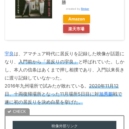
勝
created by
Rinker
Amazon
楽天市場
宇良
は、アマチュア時代に居反りを記録した映像が話題に
なり、
入門前から「居反りの宇良」
と呼ばれていた。しか
し、本人の信条はあくまで押し相撲であり、入門以来長き
に渡り記録していなかった。
2016年九州場所で試みたが敗れている。
2020年11月12
日、十両復帰場所となった11月場所5日目に対
旭秀鵬
戦で
遂に初の居反りを決め白星を挙げた。
映像外部リンク