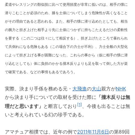
柔道やレスリングの類似技に比べて使用頻度が非常に低いのは、相手の懐に
潜りこむことが必須のため、膝を土俵についてしまう危険性が高くなること
がその理由であると思われる。また、相手の懐に潜り込めたとしても、相当
の腕力と担ぎ上げた相手より先に土俵につかずに持ちこたえるだけの柔軟性
を要する（この二つは往々にして相反する）、担ぎ上げたところで暴れられ
て共倒れになる危険もある（この場合下の力士が不利）、力士全般の大型化
によって担ぎ上げる事が困難になった、これらの事から（仮に相手の懐に潜
り込むとしても）体に負担のかかる撞木反りよりも足を取って倒した方が楽
で確実である、などの事情もあるであろう。
実際、決まり手係を務める元・
大飛進
の
大山
親方が
NHK
から決まり手についての取材を受けた際に
「撞木反りは無
[1]
理だと思います」
と断言しており
、今後も出ることは無
いと考えられている幻の珍手である。
アマチュア相撲では、近年の例で
2011年
11月6日
の第89回