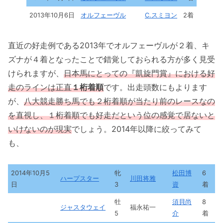
2013年10月6日
オルフェーヴル
C.スミヨン
2着
直近の好走例である2013年でオルフェーヴルが２着、キ
ズナが４着となったことで錯覚しておられる方が多く見受
けられますが、
日本馬にとっての『凱旋門賞』における好
走のラインは正直
１桁着順
です。出走頭数にもよります
が、
八大競走勝ち馬でも２桁着順が当たり前のレースなの
を直視し、１桁着順でも好走だという位の感覚で居ないと
いけないのが現実
でしょう。2014年以降に絞ってみて
も、
2014年10月5
牝
松田博
6
ハープスター
川田将雅
日
3
資
着
牡
須貝尚
8
ジャスタウェイ
福永祐一
5
介
着