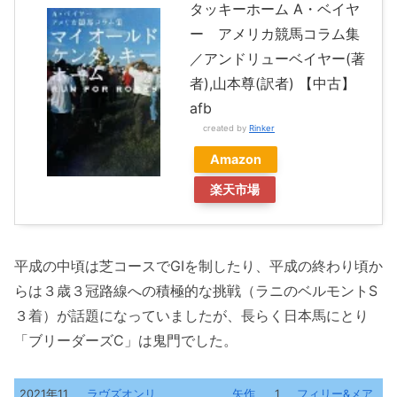
タッキーホーム A・ベイヤ
ー アメリカ競馬コラム集
／アンドリューベイヤー(著
者),山本尊(訳者) 【中古】
afb
created by
Rinker
Amazon
楽天市場
平成の中頃は芝コースでGIを制したり、平成の終わり頃か
らは３歳３冠路線への積極的な挑戦（ラニのベルモントS
３着）が話題になっていましたが、長らく日本馬にとり
「ブリーダーズC」は鬼門でした。
2021年11
ラヴズオンリ
矢作
1
フィリー&メア