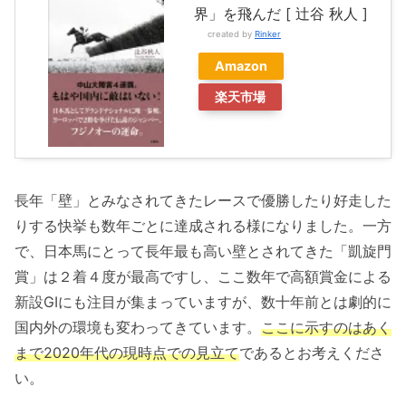
界」を飛んだ [ 辻谷 秋人 ]
created by
Rinker
Amazon
楽天市場
長年「壁」とみなされてきたレースで優勝したり好走した
りする快挙も数年ごとに達成される様になりました。一方
で、日本馬にとって長年最も高い壁とされてきた「凱旋門
賞」は２着４度が最高ですし、ここ数年で高額賞金による
新設GIにも注目が集まっていますが、数十年前とは劇的に
国内外の環境も変わってきています。
ここに示すのはあく
まで2020年代の現時点での見立て
であるとお考えくださ
い。