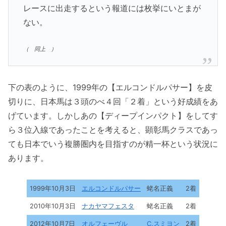
レースに出走するという報道には枚挙にいとまが
ない。
（ 同上 ）
下の表のように、1999年の【エルコンドルパサー】を皮
切りに、日本馬は３頭のべ４回「２着」という好成績をあ
げています。しかしあの【ディープインパクト】をしてす
ら３位入線であったことを考えると、顕彰馬クラスであっ
ても日本でいう複勝圏内を目指すのが精一杯という状況に
あります。
1999年10月3日
エルコンドルパサー
蛯名正義
2着
2010年10月3日
ナカヤマフェスタ
蛯名正義
2着
2012年10月7日
オルフェーヴル
C.スミヨン
2着