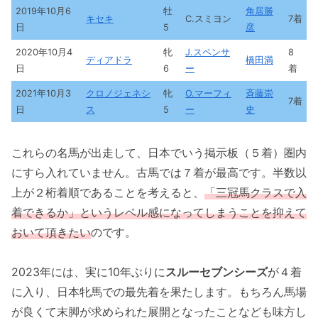
2019年10月6
牡
角居勝
キセキ
C.スミヨン
7着
日
5
彦
2020年10月4
牝
J.スペンサ
8
ディアドラ
橋田満
日
6
ー
着
2021年10月3
クロノジェネシ
牝
O.マーフィ
斉藤崇
7着
日
ス
5
ー
史
これらの名馬が出走して、日本でいう掲示板（５着）圏内
にすら入れていません。古馬では７着が最高です。半数以
上が２桁着順であることを考えると、
「三冠馬クラスで入
着できるか」というレベル感になってしまうことを抑えて
おいて頂きたい
のです。
2023年には、実に10年ぶりに
スルーセブンシーズ
が４着
に入り、日本牝馬での最先着を果たします。もちろん馬場
が良くて末脚が求められた展開となったことなども味方し