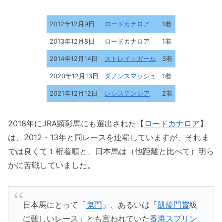
2012年12月9日
ロードカナロア
1着
2013年12月8日
ロードカナロア
1着
2014年12月14日
ストレイトガール
3着
2020年12月13日
ダノンスマッシュ
1着
2021年12月12日
レシステンシア
2着
2018年にJRA顕彰馬にも選出された【
ロードカナロア
】
は、2012・13年と同レースを連覇していますが、それま
では良くて１桁着順と、日本馬は（他距離と比べて）明ら
かに苦戦していました。
日本馬にとって「
鬼門
」、あるいは「
凱旋門賞
級
に難しいレース」とも言われていた
香港スプリン