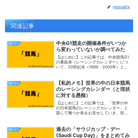
yequalrx
関連記事
中央G1競走の開催条件がいつか
海外競馬
ら変わっていないか調べてみた
【はじめに】この記事では、中央競馬G1
の番組表（レーシングカレンダー）につ
いて、20世紀末（1999・2000年）と現
代（2022年）を比較してみました。そう
してみると、かつては10年に１度ぐらい
はあった大変革が、実はここ20年以上起
【私的メモ】世界の中の日本競馬
海外競馬
きてい...
のレーシングカレンダー（と現状
に対する愚痴）
【はじめに】この記事では、「世界の中
の日本競馬のレーシングカレンダー」と
題して幾つか表をお見せしていき、世界
を股にかけるクラスの馬の陣営の目線を
疑似体験していきたいと思います。通年
（１～12月）早速、その表をご覧いただ
過去の「サウジカップ・デー
海外競馬
きましょう。ローマ数字...
(Saudi Cup Day)」をまとめてみ