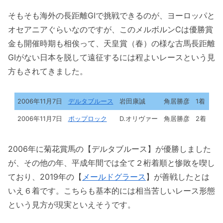
そもそも海外の長距離GIで挑戦できるのが、ヨーロッパと
オセアニアぐらいなのですが、このメルボルンCは優勝賞
金も開催時期も相俟って、天皇賞（春）の様な古馬長距離
GIがない日本を脱して遠征するには程よいレースという見
方もされてきました。
2006年11月7日
デルタブルース
岩田康誠
角居勝彦
1着
2006年11月7日
ポップロック
D.オリヴァー
角居勝彦
2着
2006年に菊花賞馬の【デルタブルース】が優勝しました
が、その他の年、平成年間では全て２桁着順と惨敗を喫し
ており、2019年の【
メールドグラース
】が善戦したとは
いえ６着です。こちらも基本的には相当苦しいレース形態
という見方が現実といえそうです。