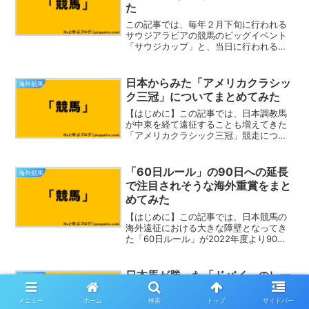
た
この記事では、毎年２月下旬に行われる
サウジアラビアの競馬のビッグイベント
「サウジカップ」と、当日に行われるそ
の他のレースをまとめて「サウジカッ
プ・デー」として振り返っていきます。
毎年、多くの日本馬も遠征して活躍をみ
日本からみた「アメリカクラシッ
海外競馬
せていますので、過去を振り...
ク三冠」についてまとめてみた
【はじめに】この記事では、日本調教馬
が中東を経て遠征することも増えてきた
「アメリカクラシック三冠」競走につい
て、ウィキペディアなどを引用して、主
に競馬初心者の方向けにまとめていきた
いと思います。アメリカの三冠レースっ
「60日ルール」の90日への延長
海外競馬
て何だっけ。ケンタッキー...
で注目されそうな海外重賞をまと
めてみた
【はじめに】この記事では、日本競馬の
海外遠征における大きな障壁となってき
た「60日ルール」が2022年度より90日
に延長されたことを受けて、選択肢が大
きく広がった今、海外遠征でも注目され
そうな海外重賞をまとめていきたいと思
日本馬が勝った「ドバイ」のレー
海外競馬
います。90日に延...
スをまとめて振り返ってみた
メニュー
ホーム
検索
トップ
サイドバー
【はじめに】この記事では、日本馬が