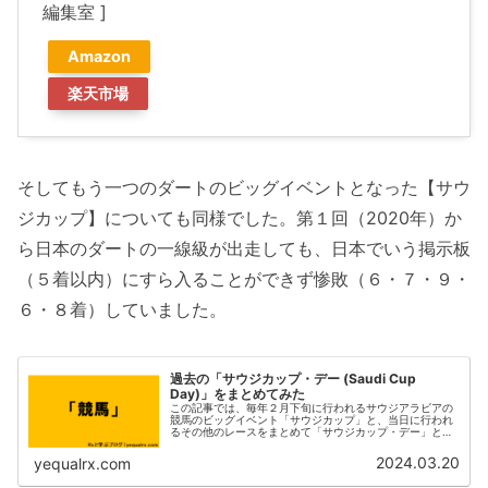
編集室 ]
Amazon
楽天市場
そしてもう一つのダートのビッグイベントとなった【サウ
ジカップ】についても同様でした。第１回（2020年）か
ら日本のダートの一線級が出走しても、日本でいう掲示板
（５着以内）にすら入ることができず惨敗（６・７・９・
６・８着）していました。
過去の「サウジカップ・デー (Saudi Cup
Day)」をまとめてみた
この記事では、毎年２月下旬に行われるサウジアラビアの
競馬のビッグイベント「サウジカップ」と、当日に行われ
るその他のレースをまとめて「サウジカップ・デー」とし
て振り返っていきます。毎年、多くの日本馬も遠征して活
躍をみせていますので、過去を振り...
2024.03.20
yequalrx.com