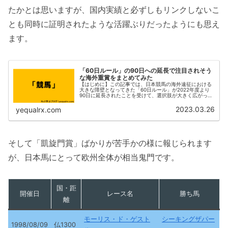
たかとは思いますが、国内実績と必ずしもリンクしないこ
とも同時に証明されたような活躍ぶりだったようにも思え
ます。
「60日ルール」の90日への延長で注目されそう
な海外重賞をまとめてみた
【はじめに】この記事では、日本競馬の海外遠征における
大きな障壁となってきた「60日ルール」が2022年度より
90日に延長されたことを受けて、選択肢が大きく広がった
今、海外遠征でも注目されそうな海外重賞をまとめていき
たいと思います。90日に延...
2023.03.26
yequalrx.com
そして「凱旋門賞」ばかりが苦手かの様に報じられます
が、日本馬にとって欧州全体が相当鬼門です。
国・距
開催日
レース名
勝ち馬
離
モーリス・ド・ゲスト
シーキングザパー
1998/08/09
仏1300