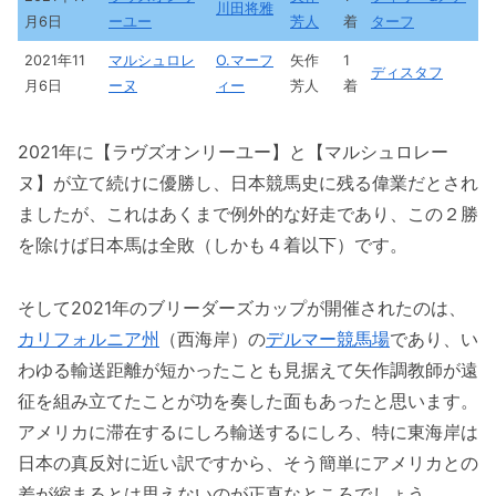
川田将雅
月6日
ーユー
芳人
着
ターフ
2021年11
マルシュロレ
O.マーフ
矢作
1
ディスタフ
月6日
ーヌ
ィー
芳人
着
2021年に【ラヴズオンリーユー】と【マルシュロレー
ヌ】が立て続けに優勝し、日本競馬史に残る偉業だとされ
ましたが、これはあくまで例外的な好走であり、この２勝
を除けば日本馬は全敗（しかも４着以下）です。
そして2021年のブリーダーズカップが開催されたのは、
カリフォルニア州
（西海岸）の
デルマー競馬場
であり、い
わゆる輸送距離が短かったことも見据えて矢作調教師が遠
征を組み立てたことが功を奏した面もあったと思います。
アメリカに滞在するにしろ輸送するにしろ、特に東海岸は
日本の真反対に近い訳ですから、そう簡単にアメリカとの
差が縮まるとは思えないのが正直なところでしょう。