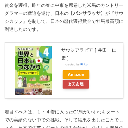
賞金を獲得。昨年の春に中東を席巻した米馬のカントリー
グラマーの猛追を退け、日本の【
パンサラッサ
】が『サウ
ジカップ』を制して、日本の歴代獲得賞金で牡馬最高額に
到達したのです。
サウジアラビア [ 井田 仁
康 ]
created by
Rinker
Amazon
楽天市場
着目すべきは、１・４着に入ったG1馬がいずれもダート
での実績のない中での挑戦、そして結果を出したことでし
ょう。日本での芝・ダートの棲み分けが、必ずしも海外の