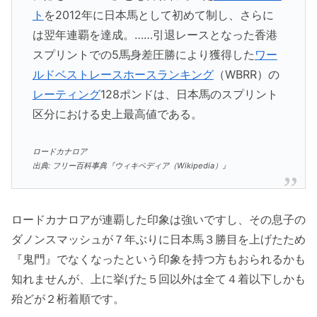
ト
を2012年に日本馬として初めて制し、さらに
は翌年連覇を達成。……引退レースとなった香港
スプリントでの5馬身差圧勝により獲得した
ワー
ルドベストレースホースランキング
（WBRR）の
レーティング
128ポンドは、日本馬のスプリント
区分における史上最高値である。
ロードカナロア
出典: フリー百科事典『ウィキペディア（Wikipedia）』
ロードカナロアが連覇した印象は強いですし、その息子の
ダノンスマッシュが７年ぶりに日本馬３勝目を上げたため
『鬼門』でなくなったという印象を持つ方もおられるかも
知れませんが、上に挙げた５回以外は全て４着以下しかも
殆どが２桁着順です。