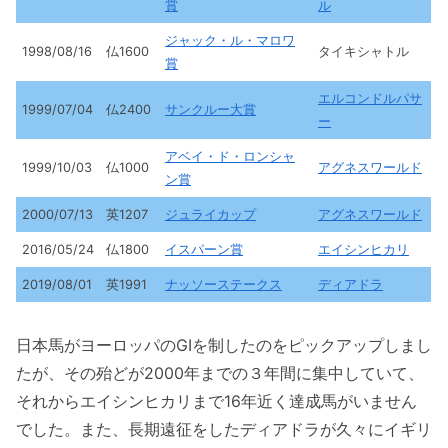
賞
ル
ジャック・ル・マロワ
1998/08/16
仏1600
タイキシャトル
賞
エルコンドルパサ
1999/07/04
仏2400
サンクルー大賞
ー
アベイ・ド・ロンシャ
1999/10/03
仏1000
アグネスワールド
ン賞
2000/07/13
英1207
ジュライカップ
アグネスワールド
2016/05/24
仏1800
イスパーン賞
エイシンヒカリ
2019/08/01
英1991
ナッソーステークス
ディアドラ
日本馬がヨーロッパのGIを制したのをピックアップしまし
たが、その殆どが2000年までの３年間に集中していて、
それからエイシンヒカリまで16年近く達成馬がいません
でした。また、長期遠征をしたディアドラが久々にイギリ