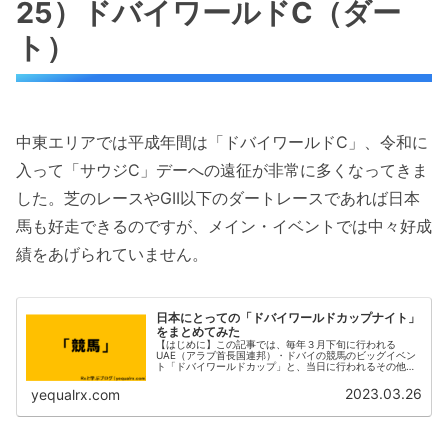
25）ドバイワールドC（ダー
ト）
中東エリアでは平成年間は「ドバイワールドC」、令和に
入って「サウジC」デーへの遠征が非常に多くなってきま
した。芝のレースやGII以下のダートレースであれば日本
馬も好走できるのですが、メイン・イベントでは中々好成
績をあげられていません。
日本にとっての「ドバイワールドカップナイト」
をまとめてみた
【はじめに】この記事では、毎年３月下旬に行われる
UAE（アラブ首長国連邦）・ドバイの競馬のビッグイベン
ト「ドバイワールドカップ」と、当日に行われるその他の
レースを含め「ドバイワールドカップナイト」として振り
返っていきます。２月に公開した「サ...
2023.03.26
yequalrx.com