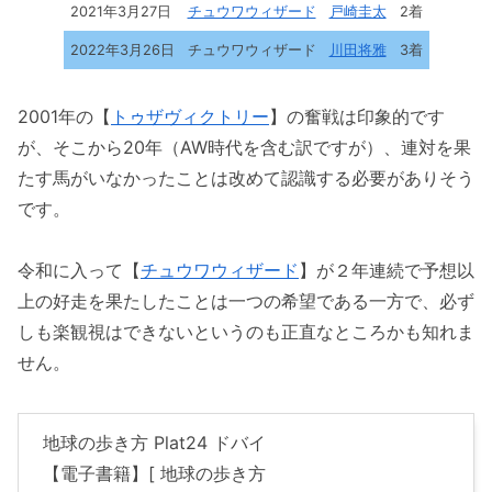
2021年3月27日
チュウワウィザード
戸崎圭太
2着
2022年3月26日
チュウワウィザード
川田将雅
3着
2001年の【
トゥザヴィクトリー
】の奮戦は印象的です
が、そこから20年（AW時代を含む訳ですが）、連対を果
たす馬がいなかったことは改めて認識する必要がありそう
です。
令和に入って【
チュウワウィザード
】が２年連続で予想以
上の好走を果たしたことは一つの希望である一方で、必ず
しも楽観視はできないというのも正直なところかも知れま
せん。
地球の歩き方 Plat24 ドバイ
【電子書籍】[ 地球の歩き方