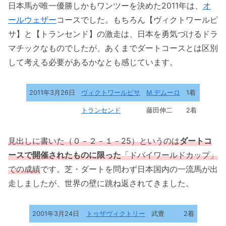
日本馬が唯一優勝しかもワンツーを決めた2011年は、
オ
ールウェザー
コースでした。もちろん【ヴィクトワールピ
サ】と【トランセンド】の激走は、日本を勇気づけるドラ
マチックなものでしたが、あくまでダートコースとは区別
して考える必要があるかなとも感じています。
2011年3月26日
ヴィクトワールピサ
M.デムーロ
1着
トランセンド
藤田伸二
2着
見出しに書いた（０－２－１－25）というのは
ダートコ
ースで開催されたものに限った
「ドバイワールドカップ」
での成績
です。芝・ダートを問わず日本国内の一流馬が出
走しましたが、世界の壁に跳ね返されてきました。
2001年3月24日
トゥザヴィクトリー
武豊
2着