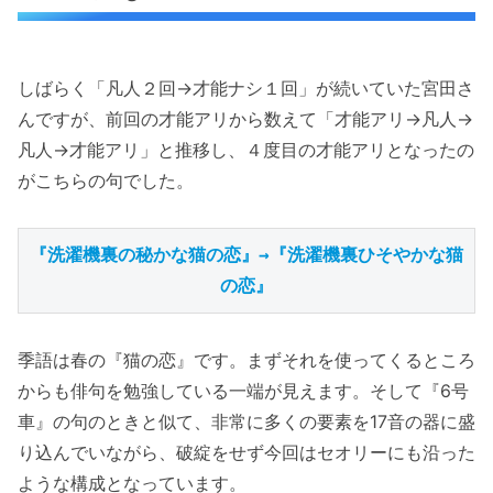
しばらく「凡人２回→才能ナシ１回」が続いていた宮田さ
んですが、前回の才能アリから数えて「才能アリ→凡人→
凡人→才能アリ」と推移し、４度目の才能アリとなったの
がこちらの句でした。
『洗濯機裏の秘かな猫の恋』→『洗濯機裏ひそやかな猫
の恋』
季語は春の『猫の恋』です。まずそれを使ってくるところ
からも俳句を勉強している一端が見えます。そして『6号
車』の句のときと似て、非常に多くの要素を17音の器に盛
り込んでいながら、破綻をせず今回はセオリーにも沿った
ような構成となっています。