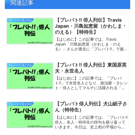
関連記事
【プレバト!! 俳人列伝】Travis
プレバト!! 俳人列伝
Japan・川島如恵留（かわしま・
のえる）【特待生】
【はじめに】この記事では、Travis
Japan「川島如恵留（かわしま・のえ
る）」さんが過去に「プレバト!!」で披露
した俳句を振り返っていきます。一般参
加者時代（2023年～）現在はSTARTO
ENTERTAINMENTに所属するTra...
【プレバト!! 俳人列伝】東国原英
プレバト!! 俳人列伝
夫・永世名人
【はじめに】この記事では、「プレバ
ト!!」で永世名人となり、政治家・タレン
ト・俳人としてマルチに活躍される「東
国原英夫」永世名人について振り返って
いきます。一般・特待生時代2015年：初
挑戦で才能アリ、当時のルールから１回
【プレバト俳人列伝】犬山紙子さ
プレバト!! 俳人列伝
で特待生に早稲田大...
ん（特待生）
【はじめに】この記事では、「プレバト!!
俳人」名人・特待生の俳句を振り返って
いきます。今日は、史上初の平場からの
「タイトル戦優勝」を果たしている【犬