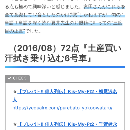
る点も極めて興味深いと感じました。
宮田さんがこれらを
全て意識して17音としたのかは判断しかねますが、句の１
単語１単語を深く読む夏井先生のお眼鏡に叶っての“三度
目の正直”
でした。
（2016/08）72点『土産買い
汗拭き乗り込む6号車』
☆
【プレバト!! 俳人列伝】Kis-My-Ft2・横尾渉名
人
https://yequalrx.com/purebato-yokoowataru/
☆
【プレバト!! 俳人列伝】Kis-My-Ft2・千賀健永