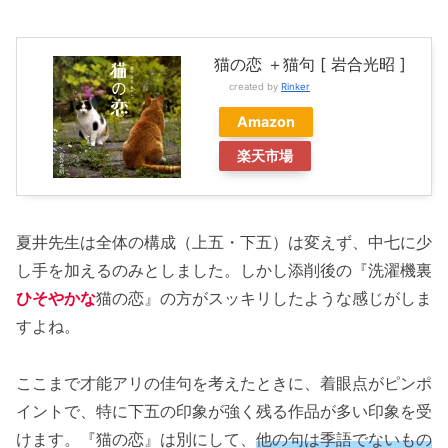
猫の恋 ＋猫句 [ 岩合光昭 ]
created by
Rinker
Amazon
楽天市場
夏井先生は全体の構成（上五・下五）は変えず、中七に少
し手を加えるのみとしました。しかし添削後の『洗濯機裏
ひそやかな
猫の恋』の方がスッキリしたような感じがしま
すよね。
ここまで才能アリの佳句を考えたときに、着眼点がピンポ
イントで、特に下五の印象が強く残る作品が多い印象を受
けます。『猫の恋』は別にして、
他の句は季語でないもの