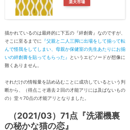
楽天市場
描かれているのは最終的に下五の『絆創膏』なのですが、
そこに至るまでに
『父親と二人三脚に出場をして揃って転
んで怪我をしてしまい、母親か保健室の先生あたりにお揃
いの絆創膏を貼ってもらった』
というエピソードが想像に
難くありません。
それだけの情報量を詰め込むことに成功しているという判
断から、（得点こそ過去２回の才能アリには及ばないもの
の）堂々70点の才能アリとなりました。
（2021/03）71点『洗濯機裏
の秘かな猫の恋』