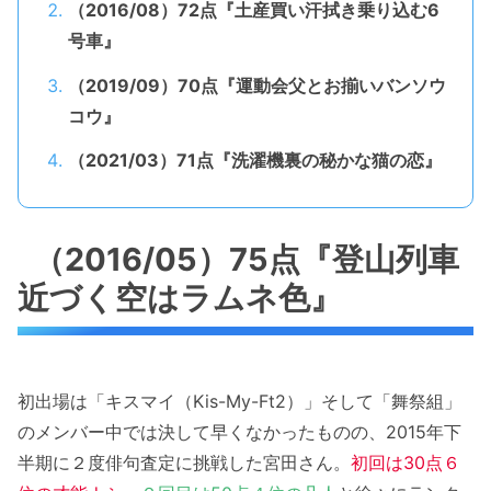
（2016/08）72点『土産買い汗拭き乗り込む6
号車』
（2019/09）70点『運動会父とお揃いバンソウ
コウ』
（2021/03）71点『洗濯機裏の秘かな猫の恋』
（2016/05）75点『登山列車
近づく空はラムネ色』
初出場は「キスマイ（Kis-My-Ft2）」そして「舞祭組」
のメンバー中では決して早くなかったものの、2015年下
半期に２度俳句査定に挑戦した宮田さん。
初回は30点６