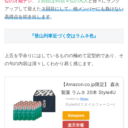
位の才能ナシ
、
２回目は50点４位の凡人
と徐々にランク
アップして迎えた
３回目にして、他メンバーにも負けない
高得点を叩き出します
。
『登山列車近づく空はラムネ色』
上五を字余りにはしているものの極めて定型的であり、そ
の句の内容は清々しくわかり易く感じます。
【Amazon.co.jp限定】 森永
製菓 ラムネ 20本 Style4U
created by
Rinker
Style4U(スタイルフォーユー)
Amazon
楽天市場