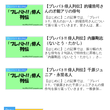
山紙子】さんです。「犬山紙子」さんの
職業をウィキペディアは何と書いてる？
【プレバト俳人列伝】的場浩司さ
プレバト!! 俳人列伝
犬山 紙子（いぬや...
んの才能アリの俳句
【はじめに】この記事では、「プレバ
ト!!」俳人のお一人・的場浩司さんについ
て振り返っていきます。皆さんは、夏井
先生から『実体験ほど強いものはない』
と絶賛され、「歴代ベスト50」まであと
一歩と評価され、更には俳句歳時記にも
【プレバト!! 俳人列伝】内藤剛志
プレバト!! 俳人列伝
例句として掲載された...
（ないとう・たかし）
【はじめに】この記事では、振り幅の大
きな俳句を２句詠んで特待生に昇格した
「内藤剛志（ないとう・たかし）」さん
の過去の作品を振り返っていきます。
2024年：わずか２回で特待生昇格１回
目：2024/02/15 日本中で俺しか詠めな
【プレバト!! 俳人列伝】千原ジュ
プレバト!! 俳人列伝
い俳句かつて、...
ニア・永世名人
【はじめに】この記事では、「プレバ
ト!!」で披露された千原ジュニアさんの傑
作句を振り返っていきます。一般参加者
時代俳句査定が始まって約半年の2014年
５月に初挑戦した「千原ジュニア」さ
ん。しかし初回は８位10点でした。１句
目は『滝』という季...