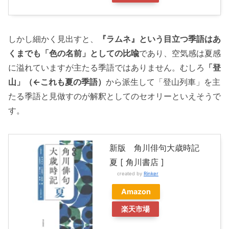
しかし細かく見出すと、
『ラムネ』という目立つ季語はあ
くまでも「色の名前」としての比喩
であり、空気感は夏感
に溢れていますが主たる季語ではありません。むしろ
「登
山」（←これも夏の季語）
から派生して「登山列車」を主
たる季語と見做すのが解釈としてのセオリーといえそうで
す。
新版 角川俳句大歳時記
夏 [ 角川書店 ]
created by
Rinker
Amazon
楽天市場