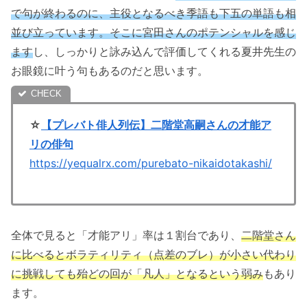
で句が終わるのに、主役となるべき季語も下五の単語も相
並び立っています。そこに宮田さんのポテンシャルを感じ
ます
し、しっかりと詠み込んで評価してくれる夏井先生の
お眼鏡に叶う句もあるのだと思います。
☆
【プレバト俳人列伝】二階堂高嗣さんの才能ア
リの俳句
https://yequalrx.com/purebato-nikaidotakashi/
全体で見ると「才能アリ」率は１割台であり、
二階堂さん
に比べるとボラティリティ（点差のブレ）が小さい代わり
に挑戦しても殆どの回が「凡人」となるという弱み
もあり
ます。