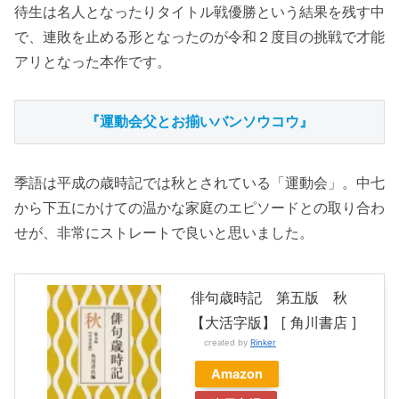
待生は名人となったりタイトル戦優勝という結果を残す中
で、連敗を止める形となったのが令和２度目の挑戦で才能
アリとなった本作です。
『運動会父とお揃いバンソウコウ』
季語は平成の歳時記では秋とされている「運動会」。中七
から下五にかけての温かな家庭のエピソードとの取り合わ
せが、非常にストレートで良いと思いました。
俳句歳時記 第五版 秋
【大活字版】 [ 角川書店 ]
created by
Rinker
Amazon