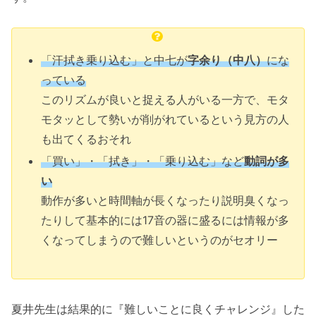
「汗拭き乗り込む」と中七が
字余り（中八）
にな
っている
このリズムが良いと捉える人がいる一方で、モタ
モタッとして勢いが削がれているという見方の人
も出てくるおそれ
「買い」・「拭き」・「乗り込む」など
動詞が多
い
動作が多いと時間軸が長くなったり説明臭くなっ
たりして基本的には17音の器に盛るには情報が多
くなってしまうので難しいというのがセオリー
夏井先生は結果的に『難しいことに良くチャレンジ』した