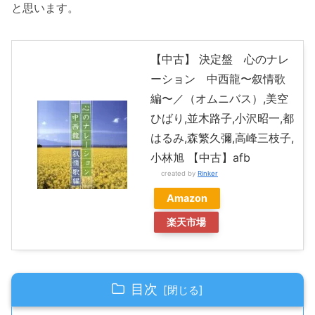
と思います。
【中古】 決定盤 心のナレ
ーション 中西龍〜叙情歌
編〜／（オムニバス）,美空
ひばり,並木路子,小沢昭一,都
はるみ,森繁久彌,高峰三枝子,
小林旭 【中古】afb
created by
Rinker
Amazon
楽天市場
目次