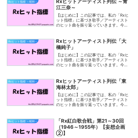
Rxヒットアーティスト列伝 ～青
Rxヒット指標 ～昭和～
手。本名：...
江三奈～
【はじめに】この記事では、私の「Rxヒ
ット指標」に基づき歌手／アーティスト
のヒット曲を振り返っていきます。今回
取り上げるのは「青江三奈」さんです。
青江 三奈（あおえ みな、1941年5月7日 -
2000年7月2日）は、日本の歌手（演歌・
Rxヒットアーティスト列伝「大
Rxヒット指標 ～昭和～
歌...
橋純子」
【はじめに】この記事では、私の「Rxヒ
ット指標」に基づき歌手／アーティスト
のヒット曲を振り返っていきます。今回
取り上げるのは「大橋純子」さんです。
Rxヒット指標にみる「大橋純子」さんの
人気曲まず、私（Rx）のヒット指標によ
Rxヒットアーティスト列伝「東
Rxヒット指標 ～昭和～
る「大橋純子」さん...
海林太郎」
【はじめに】この記事では、私の「Rxヒ
ット指標」に基づき歌手／アーティスト
のヒット曲を振り返っていきます。今回
取り上げるのは「東海林太郎（しょう
じ・たろう）」さんです。Rxヒット指標
にみる「東海林太郎」さんの人気曲ま
「Rx紅白歌合戦」第21～30回
Rxヒット指標 ～昭和～
ず、私（Rx）のヒット指...
（1946～1955年）【妄想企画
②】