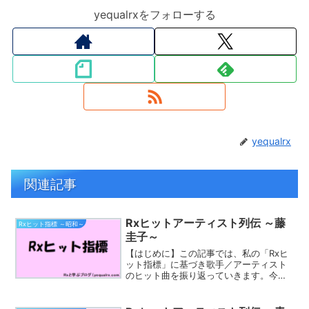
yequalrxをフォローする
yequalrx
関連記事
Rxヒットアーティスト列伝 ～藤
Rxヒット指標 ～昭和～
圭子～
【はじめに】この記事では、私の「Rxヒ
ット指標」に基づき歌手／アーティスト
のヒット曲を振り返っていきます。今回
取り上げるのは「藤圭子」さんです。藤
圭子（ふじ けいこ、1951年7月5
日 - 2013年8月22日）は、日本の演歌歌