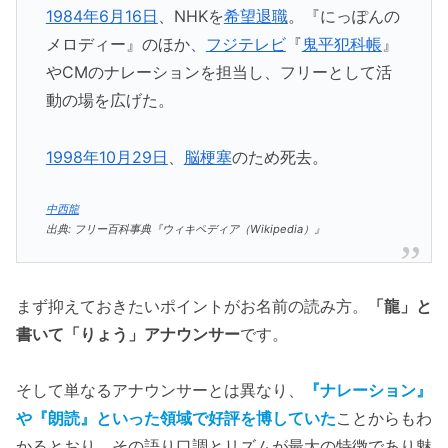
1984年
6月16日
、NHKを
希望退職
。『にっぽんの
メロディー』のほか、
フジテレビ
『
鬼平犯科帳
』
やCMのナレーションを担当し、フリーとして活
動の場を広げた。
1998年
10月29日
、
脳梗塞
のため死去。
中西龍
出典: フリー百科事典『ウィキペディア（Wikipedia）』
まず抑えておきたいポイントがお名前の読み方。
「龍」と
書いて「りょう」アナウンサー
です。
そして単なるアナウンサーとは異なり、
『ナレーション』
や『朗読』といった領域で好評を博していた
ことからもわ
かるとおり、その語り口調とリズムが最大の特徴であり魅