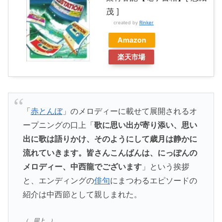
茂 ]
created by
Rinker
Amazon
楽天市場
「
赤とんぼ
」のメロディーに載せて展開されるオ
ープニングの口上「
歌に思い出が寄り添い、思い
出に歌は語りかけ、そのようにして歳月は静かに
流れていきます。皆さんこんばんは、にっぽんの
メロディー、中西龍でございます
」という挨拶
と、エンディングの
俳句
にまつわるエピソードの
紹介は中西節として親しまれた。
（ 同上 ）