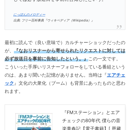
にっぽんのメロディー
出典: フリー百科事典『ウィキペディア（Wikipedia）』
最初に読んで（良い意味で）カルチャーショックだったの
が、
『なおリスナーから寄せられたリクエストに対しては
必ず放送日を事前に告知したという。』
この一文です。
こういった手厚いリスナーフォローをしている番組という
のは、あまり聞いた記憶がありません。当時は『
エアチェ
ック
』文化の大衆化（ブーム）も背景にあったものと思わ
れます。
『FMステーション』とエア
チェックの80年代 僕らの音
楽青春記【電子書籍】[ 恩藏