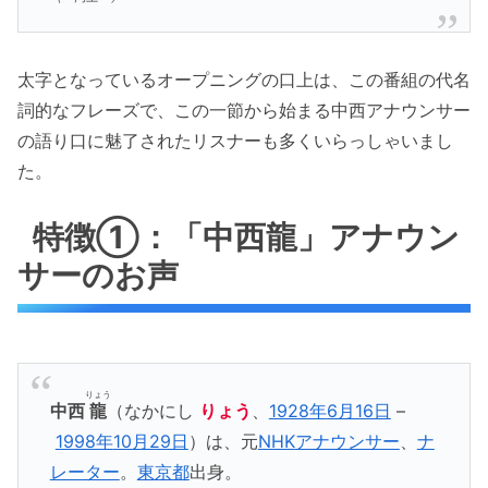
太字となっているオープニングの口上は、この番組の代名
詞的なフレーズで、この一節から始まる中西アナウンサー
の語り口に魅了されたリスナーも多くいらっしゃいまし
た。
特徴①：「中西龍」アナウン
サーのお声
りょう
中西
龍
（なかにし
りょう
、
1928年
6月16日
–
1998年
10月29日
）は、元
NHK
アナウンサー
、
ナ
レーター
。
東京都
出身。