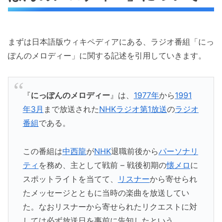
まずは日本語版ウィキペディアにある、ラジオ番組「にっ
ぽんのメロディー」に関する記述を引用していきます。
『
にっぽんのメロディー
』は、
1977年
から
1991
年
3月
まで放送された
NHKラジオ第1放送
の
ラジオ
番組
である。
この番組は
中西龍
が
NHK
退職前後から
パーソナリ
ティ
を務め、主として戦前 – 戦後初期の
懐メロ
に
スポットライトを当てて、
リスナー
から寄せられ
たメッセージとともに当時の楽曲を放送してい
た。なおリスナーから寄せられたリクエストに対
しては必ず放送日を事前に告知したという。