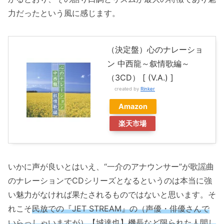
力だったという風に感じます。
（決定盤）心のナレーショ
ン 中西龍～叙情歌編～
（3CD） [ (V.A.) ]
created by
Rinker
Amazon
楽天市場
いかに声が良いとはいえ、“一介のアナウンサー”が歌謡曲
のナレーションでCDシリーズとなるというのは本当に強
い魅力がなければ果たされるものではないと思います。そ
れこそ
民放での『JET STREAM』の（声優・俳優さんで
いらっしゃいますが）【城達也】機長など限られた人間し