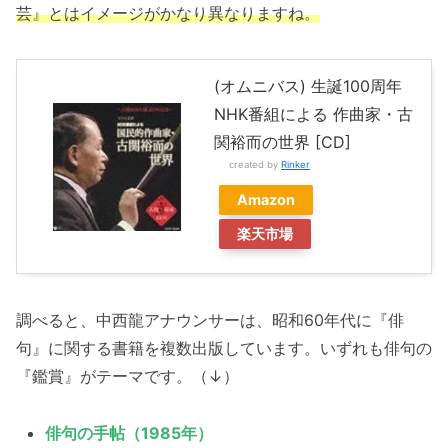
芸』とはイメージがかなり異なりますね。
(オムニバス) 生誕100周年
NHK番組による 作曲家・古
関裕而の世界 [CD]
created by
Rinker
Amazon
楽天市場
調べると、中西龍アナウンサーは、昭和60年代に『俳
句』に関する書籍を複数出版しています。いずれも俳句の
『鑑賞』がテーマです。（↓）
俳句の手帖（1985年）