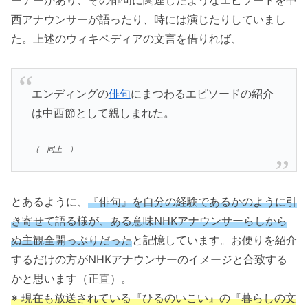
西アナウンサーが語ったり、時には演じたりしていまし
た。上述のウィキペディアの文言を借りれば、
エンディングの
俳句
にまつわるエピソードの紹介
は中西節として親しまれた。
（ 同上 ）
とあるように、
『俳句』を自分の経験であるかのように引
き寄せて語る様が、ある意味NHKアナウンサーらしから
ぬ主観全開っぷりだった
と記憶しています。お便りを紹介
するだけの方がNHKアナウンサーのイメージと合致する
かと思います（正直）。
※ 現在も放送されている『ひるのいこい』の『暮らしの文