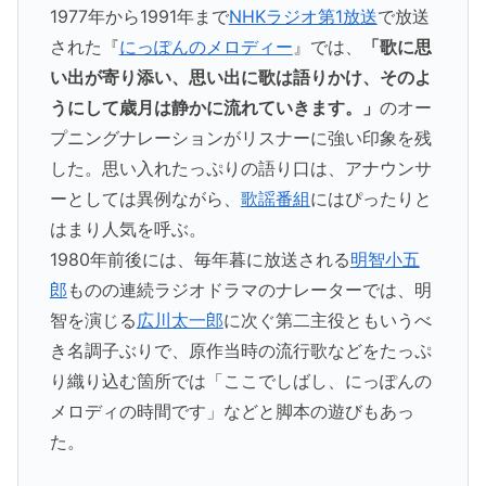
1977年から1991年まで
NHKラジオ第1放送
で放送
された『
にっぽんのメロディー
』では、
「歌に思
い出が寄り添い、思い出に歌は語りかけ、そのよ
うにして歳月は静かに流れていきます。」
のオー
プニングナレーションがリスナーに強い印象を残
した。思い入れたっぷりの語り口は、アナウンサ
ーとしては異例ながら、
歌謡番組
にはぴったりと
はまり人気を呼ぶ。
1980年前後には、毎年暮に放送される
明智小五
郎
ものの連続ラジオドラマのナレーターでは、明
智を演じる
広川太一郎
に次ぐ第二主役ともいうべ
き名調子ぶりで、原作当時の流行歌などをたっぷ
り織り込む箇所では「ここでしばし、にっぽんの
メロディの時間です」などと脚本の遊びもあっ
た。