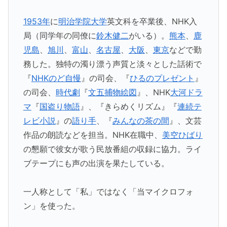
1953年
に
明治学院大学
英文科を卒業後、NHK入
局（同学年の同僚に
鈴木健二
がいる）。
熊本
、
鹿
児島
、
旭川
、
富山
、
名古屋
、
大阪
、
東京
などで勤
務した。独特の濁り漂う声質と淡々とした話術で
『
NHKのど自慢
』の司会、『
ひるのプレゼント
』
の司会、
時代劇
『
文五捕物絵図
』、NHK
大河ドラ
マ
『
国盗り物語
』、『きらめくリズム』『
連続テ
レビ小説
』の
語り手
、『
みんなの茶の間
』、文芸
作品の朗読などを担当。NHK在職中、
美空ひばり
の懇願で彼女が歌う民放番組の収録に協力。ライ
ブテープにも声の出演を果たしている。
一人称として「私」ではなく「当マイクロフォ
ン」を使った。