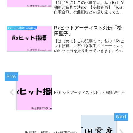
【はじめに】この記事では、私（Rx）が
独断と偏見で決めた【妄想企画】「Rx紅
白歌合戦」の曲順などを振り返ってまい
ります。各時代を彩ったヒット曲などを
振り返る際のひとつの参考となれば幸い
です。第21～30回の紅白トリ一覧緑が各
Rxヒットアーティスト列伝「松
Rxヒット指標 ～昭和～
回の「大トリ」、...
田聖子」
【はじめに】この記事では、私の「Rxヒ
ット指標」に基づき歌手／アーティスト
のヒット曲を振り返っていきます。今回
取り上げるのは「松田聖子」さんです。
松田 聖子（まつだ せいこ、1962年3月10
日- ）は、日本のアイドル・歌手・シン
ガーソング...
Rxヒットアーティスト列伝 ～鶴田浩二～
旧震度「根室」（根室市弥栄）