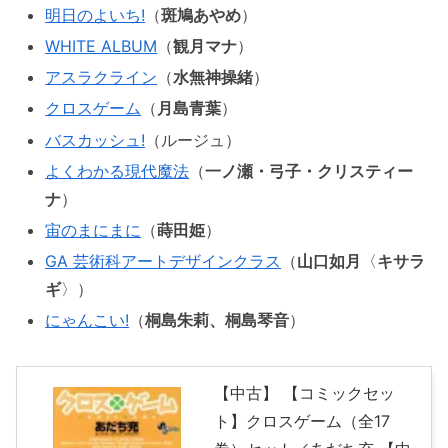
明日のよいち!
（
斑鳩あやめ
）
WHITE ALBUM
（
観月マナ
）
アスラクライン
（
水無神操緒
）
クロスゲーム
（
月島青葉
）
バスカッシュ!
（ルージュ）
よくわかる現代魔法
（
一ノ瀬・弓子・クリスティー
ナ
）
宙のまにまに
（
蒔田姫
）
GA 芸術科アートデザインクラス
（
山口如月
〈
キサラ
ギ
〉）
にゃんこい!
（
桐島朱莉、桐島琴音
）
【中古】 【コミックセッ
ト】クロスゲーム（全17