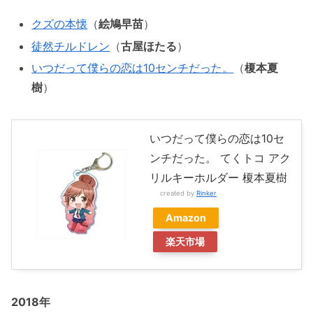
クズの本懐
（
絵鳩早苗
）
徒然チルドレン
（
古屋ほたる
）
いつだって僕らの恋は10センチだった。
（
榎本夏
樹
）
いつだって僕らの恋は10セ
ンチだった。 てくトコ アク
リルキーホルダー 榎本夏樹
created by
Rinker
Amazon
楽天市場
2018年