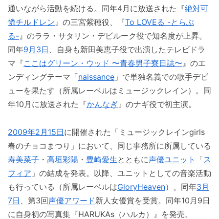
通いながら活動を続ける。同年4月に放送された『
絶対可
憐チルドレン
』の三宮紫穂役、『
To LOVEる -とらぶ
る-
』のララ・サタリン・デビルーク役で知名度が上昇。
同年
9月3日
、自身も新田美恵子役で出演したテレビドラ
マ『
ここはグリーン・ウッド 〜青春男子寮日誌〜
』のエ
ンディングテーマ「
naissance
」で単独名義での歌手デビ
ューを果たす（所属レーベルはミュージックレイン）。同
年10月に放送された『
かんなぎ
』のナギ役で初主演。
2009年
2月15日
に開催された「ミュージックレインgirls
春のチョコまつり」において、同じ事務所に所属している
寿美菜子
・
高垣彩陽
・
豊崎愛生
とともに
声優ユニット
「
ス
フィア
」の結成を発表。以降、ユニットとしての音楽活動
も行っている（所属レーベルは
GloryHeaven
）。同年
3月
7日
、第3回
声優アワード
新人女優賞を受賞。同年10月9日
に自身初の写真集『HARUKAs（ハルカ）』を発売。