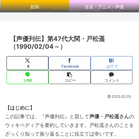
競馬
音楽・アニメ・声優
【声優列伝】第47代大関・戸松遥
（1990/02/04～）
X
Facebook
はてブ
LINE
コピー
コメント
2023.02.05
【はじめに】
この記事では、『声優列伝』と題して
声優・戸松遥さん
の
ウィキペディアを要約していきます。戸松遥さんのことを
ざっくり知って振り返ることに役立てば幸いです。