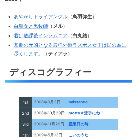
あやかしトライアングル
（
鳥羽弥生
）
白聖女と黒牧師
（
メル
）
君は放課後インソムニア
（
白丸結
）
悲劇の元凶となる最強外道ラスボス女王は民の為に
尽くします。
（
ティアラ
）
ディスコグラフィー
2008年9月3日
naissance
1st
2008年10月29日
motto☆派手にね！
2nd
2008年11月26日
産巣日の時
3rd
2009年5月13日
こいのうた
4th