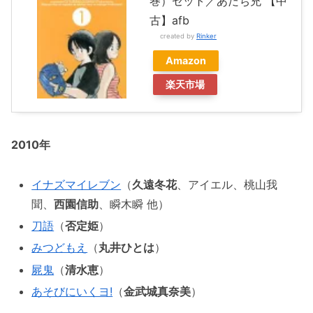
巻）セット／あだち充 【中
古】afb
created by
Rinker
Amazon
楽天市場
2010年
イナズマイレブン
（
久遠冬花
、アイエル、桃山我
聞、
西園信助
、瞬木瞬 他）
刀語
（
否定姫
）
みつどもえ
（
丸井ひとは
）
屍鬼
（
清水恵
）
あそびにいくヨ!
（
金武城真奈美
）