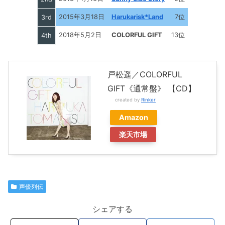
2015年3月18日
Harukarisk*Land
7位
3rd
2018年5月2日
COLORFUL GIFT
13位
4th
戸松遥／COLORFUL
GIFT《通常盤》 【CD】
created by
Rinker
Amazon
楽天市場
声優列伝
シェアする