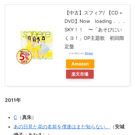
【中古】スフィア/ 【CD＋
DVD】Now loading．．．
SKY！！ 〜「あそびにい
くヨ！」OP主題歌 初回限
定盤
created by
Rinker
Amazon
楽天市場
2011年
C
（
真朱
）
あの日見た花の名前を僕達はまだ知らない。
（
安城
鳴子
〈
あなる
〉）