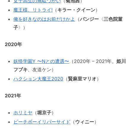
女子高生の無駄づかい
（
菊池茜
）
魔王様、リトライ!
（
キラー・クイーン
）
俺を好きなのはお前だけかよ
（
パンジー
〈
三色院菫
子
〉）
2020年
妖怪学園Y 〜Nとの遭遇〜
（2020年 – 2021年、
姫川
フブキ
、友道ケン）
ハクション大魔王2020
（
賢麻里マリオ
）
2021年
ホリミヤ
（
堀京子
）
ピーチボーイリバーサイド
（
ウィニー
）