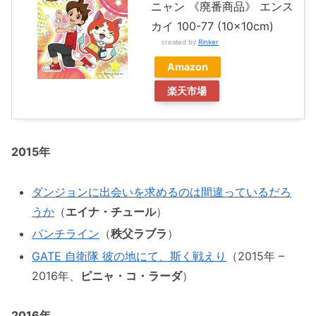
ニャン 《廃番商品》 エンス
カイ 100-77 (10×10cm)
created by
Rinker
Amazon
楽天市場
2015年
ダンジョンに出会いを求めるのは間違っているだろ
うか
（
エイナ・チュール
）
パンチライン
（
秩父ラブラ
）
GATE 自衛隊 彼の地にて、斯く戦えり
（2015年 –
2016年、
ピニャ・コ・ラーダ
）
2016年