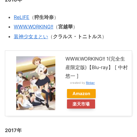
ReLIFE
（
狩生玲奈
）
WWW.WORKING!!
（
宮越華
）
装神少女まとい
（
クラルス・トニトルス
）
WWW.WORKING!! 1(完全生
産限定版)【Blu-ray】 [ 中村
悠一 ]
created by
Rinker
Amazon
楽天市場
2017年