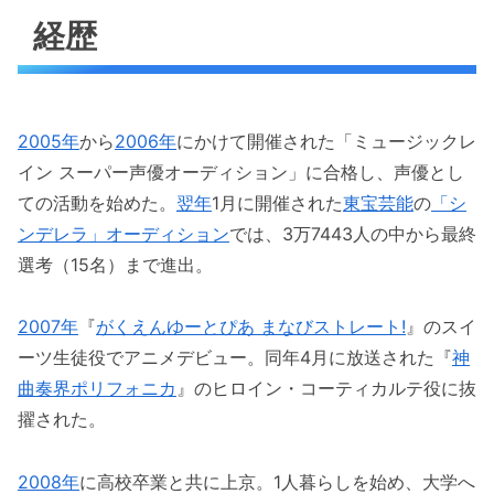
経歴
2005年
から
2006年
にかけて開催された「ミュージックレ
イン スーパー声優オーディション」に合格し、声優とし
ての活動を始めた。
翌年
1月に開催された
東宝芸能
の
「シ
ンデレラ」オーディション
では、3万7443人の中から最終
選考（15名）まで進出。
2007年
『
がくえんゆーとぴあ まなびストレート!
』のスイ
ーツ生徒役でアニメデビュー。同年4月に放送された『
神
曲奏界ポリフォニカ
』のヒロイン・コーティカルテ役に抜
擢された。
2008年
に高校卒業と共に上京。1人暮らしを始め、大学へ