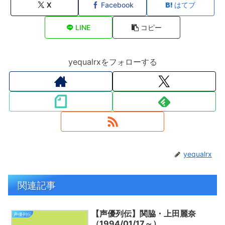
X
Facebook
はてブ
LINE
コピー
yequalrxをフォローする
yequalrx
関連記事
【声優列伝】関脇・上田麗奈
声優列伝
（1994/01/17～）