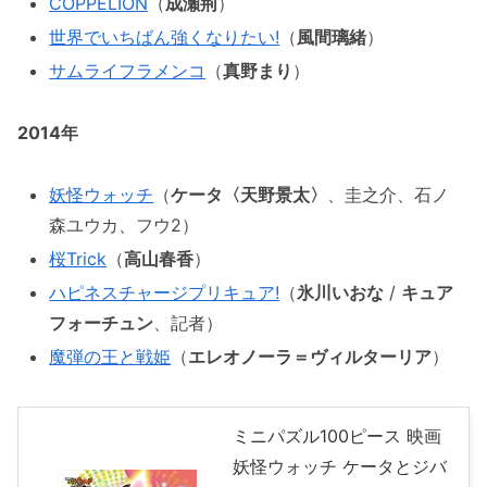
COPPELION
（
成瀬荊
）
世界でいちばん強くなりたい!
（
風間璃緒
）
サムライフラメンコ
（
真野まり
）
2014年
妖怪ウォッチ
（
ケータ〈天野景太〉
、圭之介、石ノ
森ユウカ、フウ2）
桜Trick
（
高山春香
）
ハピネスチャージプリキュア!
（
氷川いおな
/
キュア
フォーチュン
、記者）
魔弾の王と戦姫
（
エレオノーラ＝ヴィルターリア
）
ミニパズル100ピース 映画
妖怪ウォッチ ケータとジバ