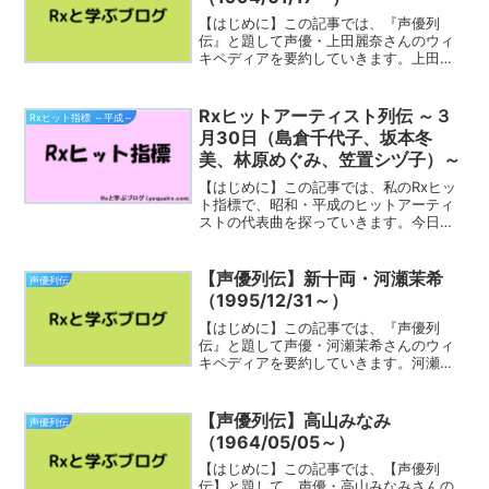
【はじめに】この記事では、『声優列
伝』と題して声優・上田麗奈さんのウィ
キペディアを要約していきます。上田麗
奈さん（うえしゃま）のことをざっくり
知って振り返ることに役立てば幸いで
す。上田 麗奈（うえだれいな、1994年1
Rxヒットアーティスト列伝 ～３
Rxヒット指標 ～平成～
月17日-）は日本の女...
月30日（島倉千代子、坂本冬
美、林原めぐみ、笠置シヅ子）～
【はじめに】この記事では、私のRxヒッ
ト指標で、昭和・平成のヒットアーティ
ストの代表曲を探っていきます。今日は
少し変則的ですが、「３月30日」に縁の
ある女性歌手４名をまとめてご紹介して
いきましょう。誕生日・1938年 - 島倉千
【声優列伝】新十両・河瀬茉希
声優列伝
代子、歌手（...
（1995/12/31～）
【はじめに】この記事では、『声優列
伝』と題して声優・河瀬茉希さんのウィ
キペディアを要約していきます。河瀬茉
希さんのことをざっくり知って振り返る
ことに役立てば幸いです。河瀬 茉希（か
わせ まき、1995年12月31日 - ）は、日
【声優列伝】高山みなみ
声優列伝
本の女性声優...
（1964/05/05～）
【はじめに】この記事では、【声優列
伝】と題して、声優・高山みなみさんの