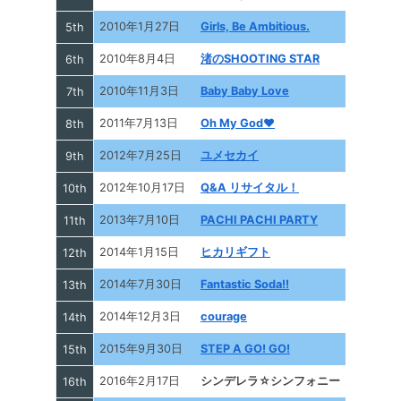
2010年1月27日
Girls, Be Ambitious.
5th
2010年8月4日
渚のSHOOTING STAR
6th
2010年11月3日
Baby Baby Love
7th
2011年7月13日
Oh My God♥
8th
2012年7月25日
ユメセカイ
9th
2012年10月17日
Q&A リサイタル！
10th
2013年7月10日
PACHI PACHI PARTY
11th
2014年1月15日
ヒカリギフト
12th
2014年7月30日
Fantastic Soda!!
13th
2014年12月3日
courage
14th
2015年9月30日
STEP A GO! GO!
15th
2016年2月17日
シンデレラ☆シンフォニー
16th