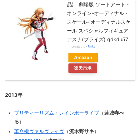
品) 劇場版 ソードアート・
オンライン-オーディナル・
スケール- オーディナルスケ
ール スペシャルフィギュア
アスナ(プライズ) qdkdu57
created by
Rinker
Amazon
楽天市場
2013年
プリティーリズム・レインボーライブ
（
蓮城寺べ
る
）
革命機ヴァルヴレイヴ
（
流木野サキ
）