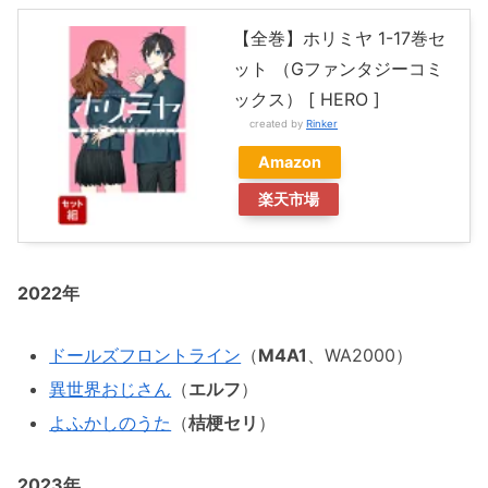
【全巻】ホリミヤ 1-17巻セ
ット （Gファンタジーコミ
ックス） [ HERO ]
created by
Rinker
Amazon
楽天市場
2022年
ドールズフロントライン
（
M4A1
、WA2000）
異世界おじさん
（
エルフ
）
よふかしのうた
（
桔梗セリ
）
2023年