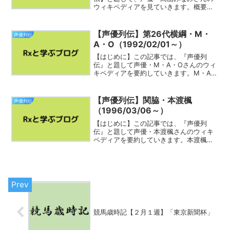
ウィキペディアを見ていきます。概要高
山 みなみ（たかやま みなみ、1964年5月
5日 - ）は、日本の女性声優、歌手、ナレ
ーター、作曲家。東京都足立区出身。81
【声優列伝】第26代横綱・M・
声優列伝
プロデュー...
A・O（1992/02/01～）
【はじめに】この記事では、『声優列
伝』と題して声優・M・A・Oさんのウィ
キペディアを要約していきます。M・A・
Oさんのことをざっくり知って振り返る
ことに役立てば幸いです。市道 真央（い
ちみち まお、1992年2月1日- ）は、日本
【声優列伝】関脇・本渡楓
声優列伝
の女優、声...
（1996/03/06～）
【はじめに】この記事では、『声優列
伝』と題して声優・本渡楓さんのウィキ
ペディアを要約していきます。本渡楓さ
ん（えーでちゃん）のことをざっくり知
って振り返ることに役立てば幸いです。
本渡 楓（ほんど かえで、1996年3月6
日 - ）は、日本の...
競馬歳時記【２月１週】「東京新聞杯」