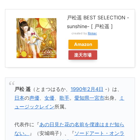
戸松遥 BEST SELECTION -
sunshine- [ 戸松遥 ]
created by
Rinker
Amazon
楽天市場
戸松 遥
（とまつはるか、
1990年
2月4日
-）は、
日本
の
声優
、
女優
、
歌手
。
愛知県
一宮市
出身。
ミ
ュージックレイン
所属。
代表作に『
あの日見た花の名前を僕達はまだ知ら
ない。
』（安城鳴子）、『
ソードアート・オンラ