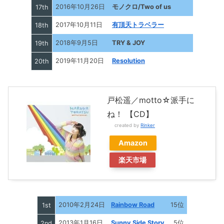
2016年10月26日
モノクロ/Two of us
17th
2017年10月11日
有頂天トラベラー
18th
2018年9月5日
TRY & JOY
19th
2019年11月20日
Resolution
20th
戸松遥／motto☆派手に
ね！ 【CD】
created by
Rinker
Amazon
楽天市場
2010年2月24日
Rainbow Road
15位
1st
2013年1月16日
Sunny Side Story
5位
2nd