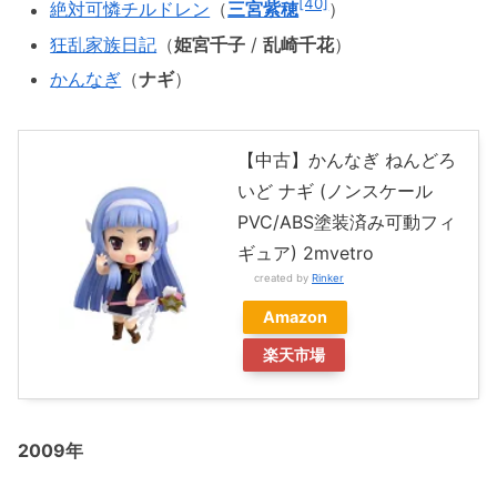
[40]
絶対可憐チルドレン
（
三宮紫穂
）
狂乱家族日記
（
姫宮千子
/
乱崎千花
）
かんなぎ
（
ナギ
）
【中古】かんなぎ ねんどろ
いど ナギ (ノンスケール
PVC/ABS塗装済み可動フィ
ギュア) 2mvetro
created by
Rinker
Amazon
楽天市場
2009年