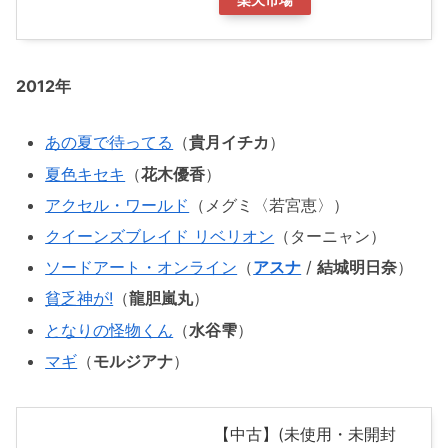
2012年
あの夏で待ってる
（
貴月イチカ
）
夏色キセキ
（
花木優香
）
アクセル・ワールド
（メグミ〈若宮恵〉）
クイーンズブレイド リベリオン
（ターニャン）
ソードアート・オンライン
（
アスナ
/
結城明日奈
）
貧乏神が!
（
龍胆嵐丸
）
となりの怪物くん
（
水谷雫
）
マギ
（
モルジアナ
）
【中古】(未使用・未開封