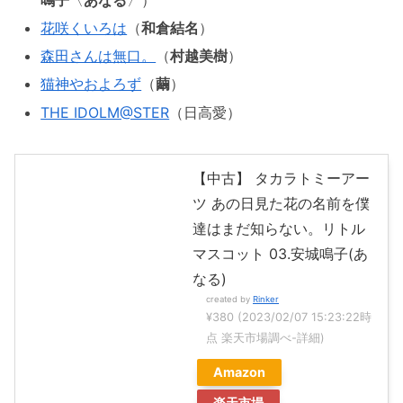
花咲くいろは
（
和倉結名
）
森田さんは無口。
（
村越美樹
）
猫神やおよろず
（
繭
）
THE IDOLM@STER
（日高愛）
【中古】 タカラトミーアー
ツ あの日見た花の名前を僕
達はまだ知らない。リトル
マスコット 03.安城鳴子(あ
なる)
created by
Rinker
¥380
(2023/02/07 15:23:22時
点 楽天市場調べ-
詳細)
Amazon
楽天市場