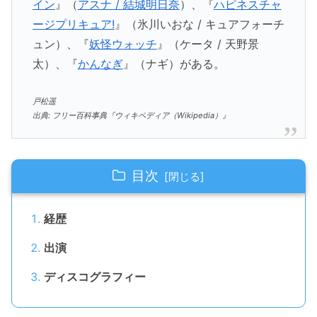
イン
』（
アスナ / 結城明日奈
）、『
ハピネスチャ
ージプリキュア!
』（氷川いおな / キュアフォーチ
ュン）、『
妖怪ウォッチ
』（ケータ / 天野景
太）、『
かんなぎ
』（ナギ）がある。
戸松遥
出典: フリー百科事典『ウィキペディア（Wikipedia）』
目次
経歴
出演
ディスコグラフィー