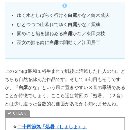
ゆく水としばらく行ける
白露
かな／鈴木鷹夫
ひとつづつ山暮れてゆく
白露
かな／黛執
固めにと餡を捏ねゐる
白露
かな／束田央枝
巫女の振る鈴に
白露
の闇動く／江田居半
上の２句は昭和１桁生まれで戦後に活躍した俳人の句。ど
ちらも自然を詠んだ作品です。そして３句目もそうです
が、『
白露
かな』という風に置きやすい３音の季語である
ことが特徴でしょう。ここら辺は前回の「処暑」（２音）
とは少し違った音数的な側面があるかも知れませんね。
☆
二十四節気「処暑（しょしょ）」