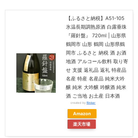
【ふるさと納税】A51-105
氷温長期調熟原酒 白露垂珠
『羅針盤』 720ml | 山形県
鶴岡市 山形 鶴岡 山形県鶴
岡市 ふるさと 納税 酒 お酒
地酒 アルコール飲料 取り寄
せ 支援 返礼品 返礼 特産品
名産 特産 名産品 純米大吟
醸 純米 大吟醸 吟醸酒 純米
酒 ご当地 お土産 日本酒
created by
Rinker
Amazon
楽天市場