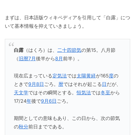
まずは、日本語版ウィキペディアを引用して「白露」につ
いて基本情報を抑えていきましょう。
白露
（はくろ）は、
二十四節気
の第15。八月節
（
旧暦7月
後半から
8月
前半）。
現在広まっている
定気法
では
太陽黄経
が165
度
の
ときで
9月8日
ごろ。
暦
ではそれが起こる
日
だが、
天文学
ではその瞬間とする。
恒気法
では
冬至
から
17/24
年
後で
9月6日
ごろ。
期間としての意味もあり、この日から、次の節気
の
秋分
前日までである。