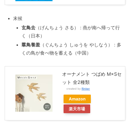
末候
玄鳥去
（げんちょう さる） : 燕が南へ帰って行
く（日本）
羣鳥養羞
（ぐんちょう しゅうを やしなう） : 多
くの鳥が食べ物を蓄える（中国）
オーナメント つばめ M×Sセ
ット 全2種類
created by
Rinker
Amazon
楽天市場