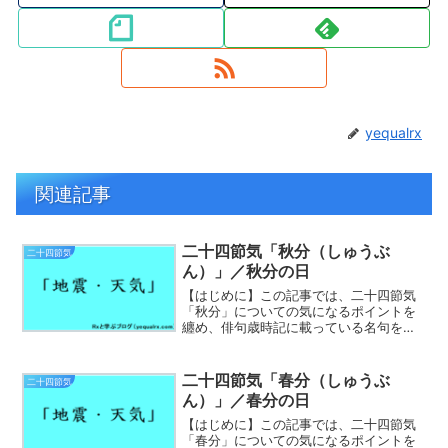
yequalrx
関連記事
二十四節気「秋分（しゅうぶ
二十四節気
ん）」／秋分の日
【はじめに】この記事では、二十四節気
「秋分」についての気になるポイントを
纏め、俳句歳時記に載っている名句を鑑
賞して、「秋分（しゅうぶん）」の頃の
魅力について一緒に学んでいきたいと思
います。ウィキペディアで学ぶ「秋分」
二十四節気「春分（しゅうぶ
二十四節気
について秋分（しゅうぶん...
ん）」／春分の日
【はじめに】この記事では、二十四節気
「春分」についての気になるポイントを