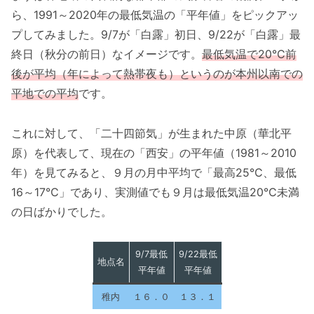
ら、1991～2020年の最低気温の「平年値」をピックアッ
プしてみました。9/7が「白露」初日、9/22が「白露」最
終日（秋分の前日）なイメージです。
最低気温で20℃前
後が平均（年によって熱帯夜も）というのが本州以南での
平地での平均
です。
これに対して、「二十四節気」が生まれた中原（華北平
原）を代表して、現在の「西安」の平年値（1981～2010
年）を見てみると、９月の月中平均で「最高25℃、最低
16～17℃」であり、実測値でも９月は最低気温20℃未満
の日ばかりでした。
9/7最低
9/22最低
地点名
平年値
平年値
稚内
１６．０
１３．１