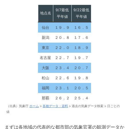
9/7最低
9/22最低
地点名
平年値
平年値
仙台
１９．９
１６．５
新潟
２０．８
１７．６
東京
２２．０
１８．９
名古屋
２２．７
１９．７
大阪
２３．４
２０．７
松山
２２．６
１９．８
福岡
２３．１
２０．５
那覇
２６．２
２５．４
（出典）気象庁
ホーム
>
各種データ・資料
> 過去の気象データ検索 > 日ごとの
値
まずは各地域の代表的な都市部の気象官署の観測データか