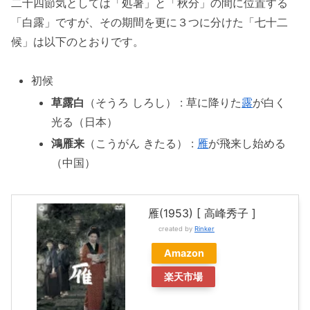
二十四節気としては「処暑」と「秋分」の間に位置する
「白露」ですが、その期間を更に３つに分けた「七十二
候」は以下のとおりです。
初候
草露白
（そうろ しろし） : 草に降りた
露
が白く
光る（日本）
鴻雁来
（こうがん きたる） :
雁
が飛来し始める
（中国）
雁(1953) [ 高峰秀子 ]
created by
Rinker
Amazon
楽天市場