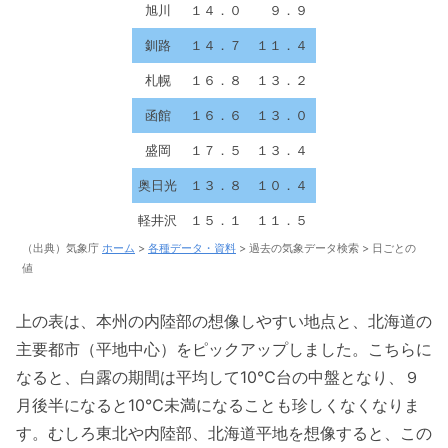
旭川
１４．０
９．９
釧路
１４．７
１１．４
札幌
１６．８
１３．２
函館
１６．６
１３．０
盛岡
１７．５
１３．４
奥日光
１３．８
１０．４
軽井沢
１５．１
１１．５
（出典）気象庁
ホーム
>
各種データ・資料
> 過去の気象データ検索 > 日ごとの
値
上の表は、本州の内陸部の想像しやすい地点と、北海道の
主要都市（平地中心）をピックアップしました。こちらに
なると、白露の期間は平均して10℃台の中盤となり、９
月後半になると10℃未満になることも珍しくなくなりま
す。むしろ東北や内陸部、北海道平地を想像すると、この