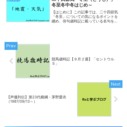
とは、中国の戦国時代...
冬至冬中冬はじめ～
【はじめに】この記事では、二十四節気
「冬至」についての気になるポイントを
纏め、俳句歳時記に載っている名句を鑑
賞して「冬至（とうじ）」の頃の魅力に
ついて一緒に学んでいきたいと思いま
す。冬至（とうじ、英: winter solstice）
は、二...
競馬歳時記【９月２週】「セントウル
Ｓ」
【声優列伝】第23代横綱・茅野愛衣
（1987/09/13～）