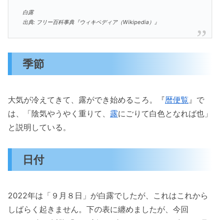
白露
出典: フリー百科事典『ウィキペディア（Wikipedia）』
季節
大気が冷えてきて、露ができ始めるころ。『
暦便覧
』で
は、「陰気やうやく重りて、
露
にごりて白色となれば也」
と説明している。
日付
2022年は「９月８日」が白露でしたが、これはこれから
しばらく起きません。下の表に纏めましたが、今回