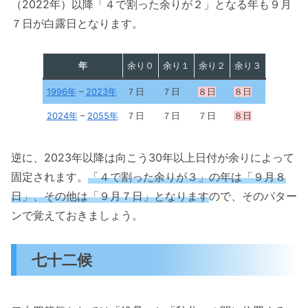
（2022年）以降「４で割った余りが２」となる年も９月
７日が白露日となります。
年
余り０
余り１
余り２
余り３
1996年
–
2023年
７日
７日
８日
８日
2024年
–
2055年
７日
７日
７日
８日
逆に、2023年以降は向こう30年以上日付が余りによって
固定されます。
「４で割った余りが３」の年は「９月８
日」、その他は「９月７日」となります
ので、そのパター
ンで覚えておきましょう。
七十二候