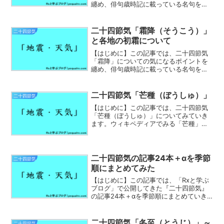
纏め、俳句歳時記に載っている名句を鑑
賞して、「春分（しゅんぶん）」の頃の
魅力について一緒に学んでいきたいと思
います。春分（しゅんぶん、英:vernal
二十四節気「霜降（そうこう）」
二十四節気
equinox）...
と各地の初霜について
【はじめに】この記事では、二十四節気
「霜降」についての気になるポイントを
纏め、俳句歳時記に載っている名句を鑑
賞して、「霜降（そうこう）」の頃の魅
力について一緒に学んでいきたいと思い
ます。ウィキペディアにみる「霜降」に
二十四節気「芒種（ぼうしゅ）」
二十四節気
ついて霜降（そうこう）は...
【はじめに】この記事では、二十四節気
「芒種（ぼうしゅ）」についてみていき
ます。ウィキペディアでみる「芒種」に
ついてまずは、二十四節気「芒種」に関
するウィキペディアから見ていきましょ
う。概略を把握するには重宝しますが、
少し分かりにくい部分もあ...
二十四節気の記事24本＋αを季節
二十四節気
順にまとめてみた
【はじめに】この記事では、「Rxと学ぶ
ブログ」で公開してきた『二十四節気』
の記事24本＋αを季節順にまとめていき
ます。ぜひ、今の貴方の生活する季節に
合わせて、節気の移ろいを感じ取って下
さい！二十四節気（にじゅうしせっき）
二十四節気「冬至（とうじ）」～
二十四節気