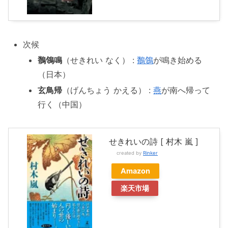
次候
鶺鴒鳴
（せきれい なく） :
鶺鴒
が鳴き始める
（日本）
玄鳥帰
（げんちょう かえる） :
燕
が南へ帰って
行く（中国）
せきれいの詩 [ 村木 嵐 ]
created by
Rinker
Amazon
楽天市場