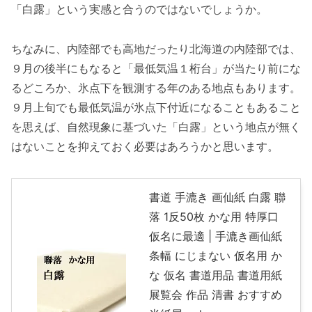
「白露」という実感と合うのではないでしょうか。
ちなみに、内陸部でも高地だったり北海道の内陸部では、
９月の後半にもなると「最低気温１桁台」が当たり前にな
るどころか、氷点下を観測する年のある地点もあります。
９月上旬でも最低気温が氷点下付近になることもあること
を思えば、自然現象に基づいた「白露」という地点が無く
はないことを抑えておく必要はあろうかと思います。
書道 手漉き 画仙紙 白露 聯
落 1反50枚 かな用 特厚口
仮名に最適 | 手漉き画仙紙
条幅 にじまない 仮名用 か
な 仮名 書道用品 書道用紙
展覧会 作品 清書 おすすめ