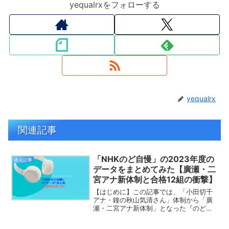
yequalrxをフォローする
yequalrx
関連記事
「NHKのど自慢」の2023年度の
過去記事
データをまとめてみた【廣瀬・二
宮アナ新体制と合格12組の衝撃】
【はじめに】この記事では、「小田切千
アナ・鐘の秋山気清さん」体制から「廣
瀬・二宮アナ新体制」となった『のどじ
まん』の2023年度のデータを色々とまと
めていきます。《 過去のオススメ記事 》