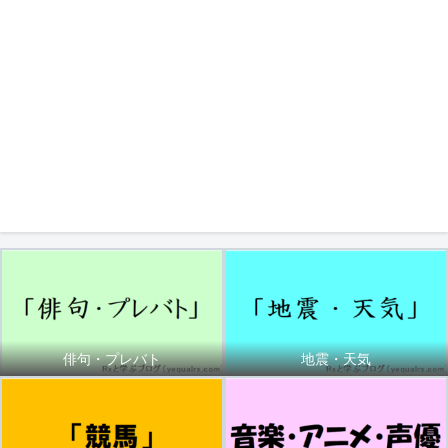
俳句・プレバト
地震・天気