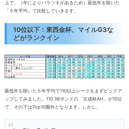
上で、（年によりバラツキがあるため）最低年を除いた
「５年平均」で比較していきます。
10位以下：東西金杯、マイルG3な
どがランクイン
最低年を除いた５年平均で110以上レースをまずピックア
ップしてみました。110.38ポンドの「京成杯AH」が10位
で、その下はTop10圏外となります。しかし、