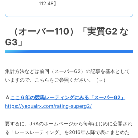
112.48】
（オーバー110）「実質G2 な
G3」
集計方法などは前回（スーパーG2）の記事を基本として
いますので、こちらをご参照ください。（↓）
☆
ここ６年の競馬レーティングにみる「スーパーG2」
https://yequalrx.com/rating-superg2/
要するに、JRAのホームページから毎年はじめに公開され
る「レースレーティング」を2016年以降で表にまとめた