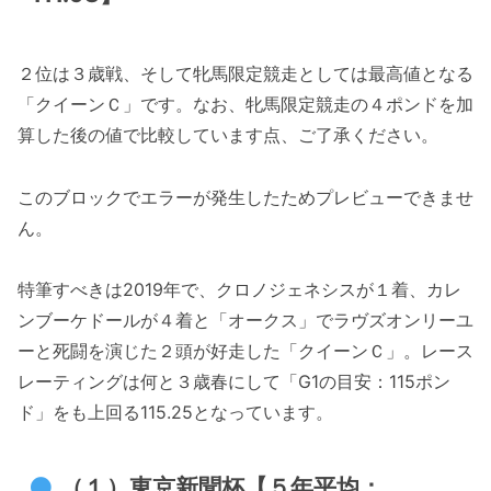
２位は３歳戦、そして牝馬限定競走としては最高値となる
「クイーンＣ」です。なお、牝馬限定競走の４ポンドを加
算した後の値で比較しています点、ご了承ください。
このブロックでエラーが発生したためプレビューできませ
ん。
特筆すべきは2019年で、クロノジェネシスが１着、カレ
ンブーケドールが４着と「オークス」でラヴズオンリーユ
ーと死闘を演じた２頭が好走した「クイーンＣ」。レース
レーティングは何と３歳春にして「G1の目安：115ポン
ド」をも上回る115.25となっています。
（１）東京新聞杯【５年平均：