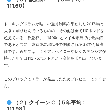
111.60】
トーキングドラムが唯一の重賞制覇を果たした2017年は
大きく割り込んでいるものの、その他は全て110ポンドを
超えている「阪急杯」。1400mとマイル未満では最高値
であると共に、東京競馬場以外で開催されるG3でも最高
値です。近年では、ダイアナヘイローやレシステンシアが
勝った年では112.75ポンドという高値を叩き出していま
す。
このブロックでエラーが発生したためプレビューできませ
ん。
（２）クイーンＣ【５年平均：
111.98】