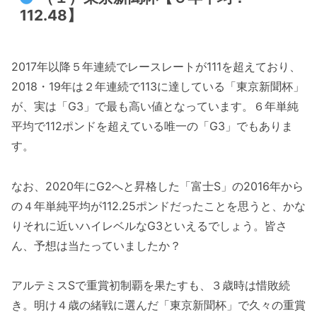
112.48】
2017年以降５年連続でレースレートが111を超えており、
2018・19年は２年連続で113に達している「東京新聞杯」
が、実は「G3」で最も高い値となっています。６年単純
平均で112ポンドを超えている唯一の「G3」でもありま
す。
なお、2020年にG2へと昇格した「富士S」の2016年から
の４年単純平均が112.25ポンドだったことを思うと、かな
りそれに近いハイレベルなG3といえるでしょう。皆さ
ん、予想は当たっていましたか？
アルテミスSで重賞初制覇を果たすも、３歳時は惜敗続
き。明け４歳の緒戦に選んだ「東京新聞杯」で久々の重賞