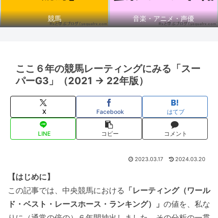
競馬
音楽・アニメ・声優
ここ６年の競馬レーティングにみる「スー
パーG3」（2021 → 22年版）
X
Facebook
はてブ
LINE
コピー
コメント
2023.03.17
2024.03.20
【はじめに】
この記事では、中央競馬における
「レーティング（ワール
ド・ベスト・レースホース・ランキング）」
の値を、私な
りに（通常の倍の）６年間抽出しました。その分析の一貫