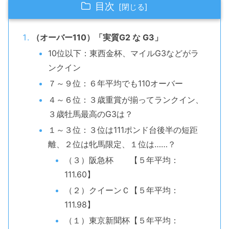
目次
（オーバー110）「実質G2 な G3」
10位以下：東西金杯、マイルG3などがラ
ンクイン
７～９位：６年平均でも110オーバー
４～６位：３歳重賞が揃ってランクイン、
３歳牡馬最高のG3は？
１～３位：３位は111ポンド台後半の短距
離、２位は牝馬限定、１位は……？
（３）阪急杯 【５年平均：
111.60】
（２）クイーンＣ【５年平均：
111.98】
（１）東京新聞杯【５年平均：