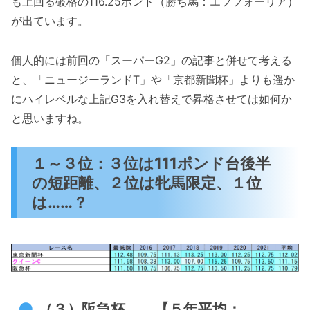
も上回る破格の116.25ポンド（勝ち馬：エフフォーリア）
が出ています。
個人的には前回の「スーパーG2」の記事と併せて考える
と、「ニュージーランドT」や「京都新聞杯」よりも遥か
にハイレベルな上記G3を入れ替えで昇格させては如何か
と思いますね。
１～３位：３位は111ポンド台後半
の短距離、２位は牝馬限定、１位
は……？
（３）阪急杯 【５年平均：