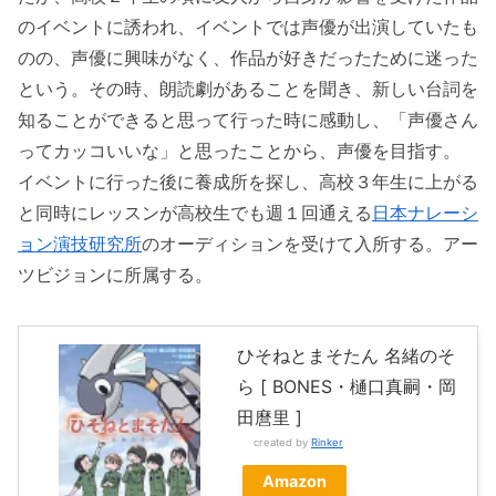
のイベントに誘われ、イベントでは声優が出演していたも
のの、声優に興味がなく、作品が好きだったために迷った
という。その時、朗読劇があることを聞き、新しい台詞を
知ることができると思って行った時に感動し、「声優さん
ってカッコいいな」と思ったことから、声優を目指す。
イベントに行った後に養成所を探し、高校３年生に上がる
と同時にレッスンが高校生でも週１回通える
日本ナレーシ
ョン演技研究所
のオーディションを受けて入所する。アー
ツビジョンに所属する。
ひそねとまそたん 名緒のそ
ら [ BONES・樋口真嗣・岡
田麿里 ]
created by
Rinker
Amazon