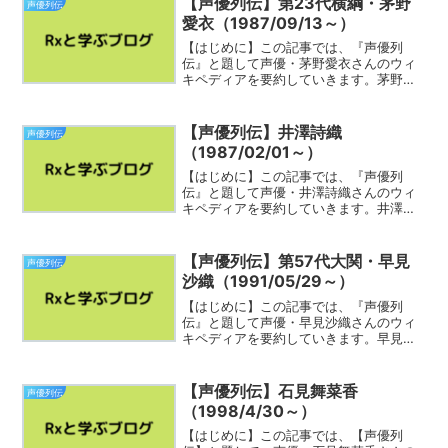
【声優列伝】第23代横綱・茅野
声優列伝
1960年代：加藤...
愛衣（1987/09/13～）
【はじめに】この記事では、『声優列
伝』と題して声優・茅野愛衣さんのウィ
キペディアを要約していきます。茅野愛
衣さんのことをざっくり知って振り返る
ことに役立てば幸いです。早速みていき
ましょう！茅野 愛衣（かやの あい、
【声優列伝】井澤詩織
声優列伝
1987年9月13日- ）...
（1987/02/01～）
【はじめに】この記事では、『声優列
伝』と題して声優・井澤詩織さんのウィ
キペディアを要約していきます。井澤詩
織（しーたむ）さんのことをざっくり知
って振り返ることに役立てば幸いです。
井澤 詩織（いざわ しおり、1987年2月1
【声優列伝】第57代大関・早見
声優列伝
日 - ）は、日本...
沙織（1991/05/29～）
【はじめに】この記事では、『声優列
伝』と題して声優・早見沙織さんのウィ
キペディアを要約していきます。早見沙
織さん（はやみん）のことをざっくり知
って振り返ることに役立てば幸いです。
早見 沙織（はやみ さおり、1991年5月29
【声優列伝】石見舞菜香
声優列伝
日 - ）は、日...
（1998/4/30～）
【はじめに】この記事では、【声優列