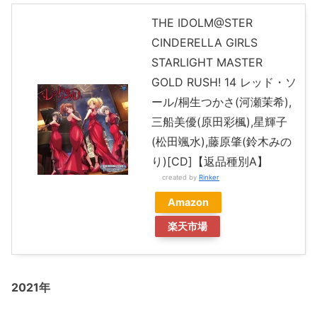
THE IDOLM@STER
CINDERELLA GIRLS
STARLIGHT MASTER
GOLD RUSH! 14 レッド・ソ
ール/桐生つかさ(河瀬茉希),
三船美優(原田彩楓),星輝子
(松田颯水),藤原肇(鈴木みの
り)[CD]【返品種別A】
created by
Rinker
Amazon
楽天市場
2021年