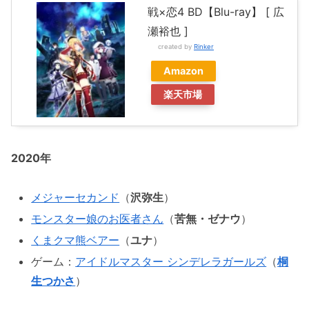
戦×恋4 BD【Blu-ray】 [ 広
瀬裕也 ]
created by
Rinker
Amazon
楽天市場
2020年
メジャーセカンド
（
沢弥生
）
モンスター娘のお医者さん
（
苦無・ゼナウ
）
くまクマ熊ベアー
（
ユナ
）
ゲーム：
アイドルマスター シンデレラガールズ
（
桐
生つかさ
）