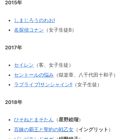
2015年
しまじろうのわお!
名探偵コナン
（女子生徒B）
2017年
セイレン
（客、女子生徒）
セントールの悩み
（獄楽章、八千代田十和子）
ラブライブ!サンシャイン!!
（女子生徒）
2018年
ひそねとまそたん
（
星野絵瑠
）
百錬の覇王と聖約の戦乙女
（
イングリット
）
ゾンビランドサガ
（
紺野純子
）