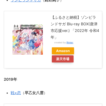
【ふるさと納税】ゾンビラ
ンドサガ Blu-ray BOX(唐津
市応援ver.) 「2022年 令和4
年」
created by
Rinker
Amazon
楽天市場
2019年
戦×恋
（
早乙女八雲
）