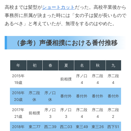
高校までは髪型が
ショートカット
だった。高校卒業後から
事務所に所属が決まった時には「女の子は髪が長いもので
あるべき」と考えていたが、無理をするのはやめた。
（参考）声優相撲における番付推移
年
初
春
夏
名
秋
九
2015年
序ノ口
序二段
序二段
前相撲
19歳
4
4
4
2016年
序二段
序ノ口
番付外
番付外
番付外
番付外
20歳
休
休
2017年
序ノ口
序ノ口
序二段
序二段
序二段
前相撲
21歳
3
3
4
4
2
2018年
東二77
西二39
西二03
東三49
東三26
西下51