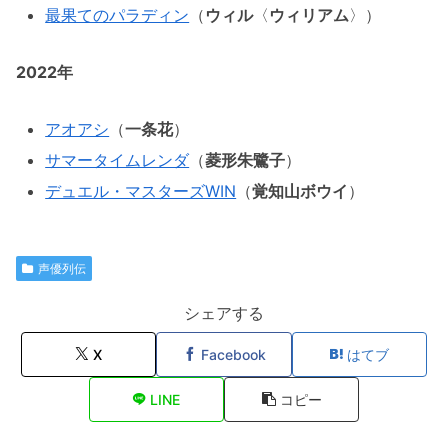
最果てのパラディン
（
ウィル
〈
ウィリアム
〉）
2022年
アオアシ
（
一条花
）
サマータイムレンダ
（
菱形朱鷺子
）
デュエル・マスターズWIN
（
覚知山ボウイ
）
声優列伝
シェアする
X
Facebook
はてブ
LINE
コピー