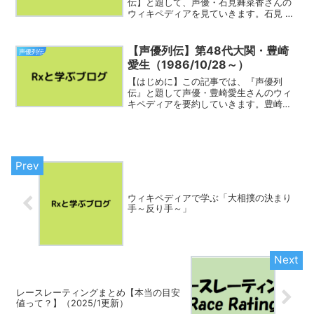
伝】と題して、声優・石見舞菜香さんの
ウィキペディアを見ていきます。石見 舞
菜香（いわみ まなか、1998年4月30日 -
）は、日本の女性声優。埼玉県出身。ラ
クーンドッグ所属。石見舞菜香出典: フリ
【声優列伝】第48代大関・豊崎
声優列伝
ー百科事...
愛生（1986/10/28～）
【はじめに】この記事では、『声優列
伝』と題して声優・豊崎愛生さんのウィ
キペディアを要約していきます。豊崎愛
生さんのことをざっくり知って振り返る
ことに役立てば幸いです。豊崎 愛生（と
よさき あき、1986年10月28日 - ）は、
日本の声優、...
ウィキペディアで学ぶ「大相撲の決まり
手～反り手～」
レースレーティングまとめ【本当の目安
値って？】（2025/1更新）