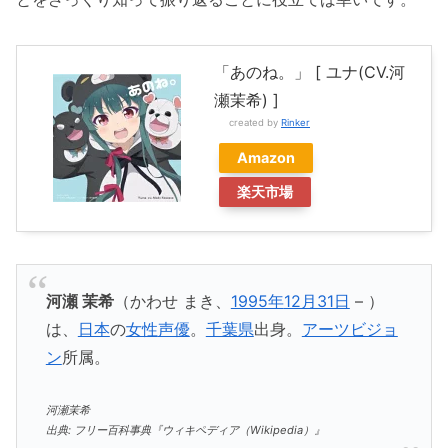
「あのね。」 [ ユナ(CV.河
瀬茉希) ]
created by
Rinker
Amazon
楽天市場
河瀬 茉希
（かわせ まき、
1995年
12月31日
– ）
は、
日本
の
女性
声優
。
千葉県
出身。
アーツビジョ
ン
所属。
河瀬茉希
出典: フリー百科事典『ウィキペディア（Wikipedia）』