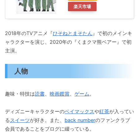
楽天市場
2018年のTVアニメ『
ひそねとまそたん
』で初のメインキ
ャラクターを演じ、2020年の『くまクマ熊ベアー』で初
主演。
人物
趣味・特技は
読書
、
映画鑑賞
、
ゲーム
。
ディズニーキャラクターの
ベイマックス
や
紅茶
が入ってい
る
スイーツ
が好き。また、
back number
のファンクラブ
会員であることをブログに綴っている。