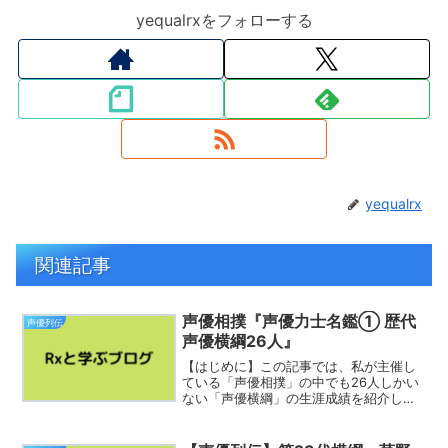
yequalrxをフォローする
yequalrx
関連記事
声優相撲『声優力士名鑑① 歴代
声優列伝
声優横綱26人』
【はじめに】この記事では、私が主催し
ている「声優相撲」の中でも26人しかい
ない「声優横綱」の生涯成績を紹介して
いきたいと思います。☆声優力士名鑑
①（横綱）『 歴代声優横綱２６人 』昭
和時代：９人（加藤みどり ～ 山田栄子）