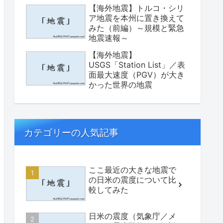
【海外地震】トルコ・シリ
ア地震を本州に置き換えて
みた（前編）～規模と緊急
地震速報～
【海外地震】
USGS「Station List」／表
面最大速度（PGV）が大き
かった世界の地震
カテゴリーの人気記事
ここ最近の大きな地震で
の日米の震度について比
較してみた
日米の震度（気象庁／メ