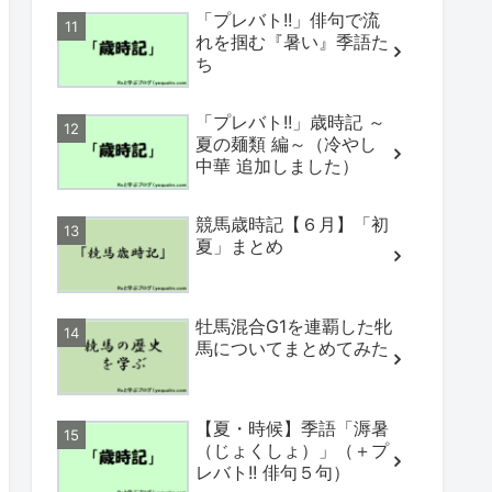
「プレバト!!」俳句で流
れを掴む『暑い』季語た
ち
「プレバト!!」歳時記 ～
夏の麺類 編～（冷やし
中華 追加しました）
競馬歳時記【６月】「初
夏」まとめ
牡馬混合G1を連覇した牝
馬についてまとめてみた
【夏・時候】季語「溽暑
（じょくしょ）」（＋プ
レバト!! 俳句５句）