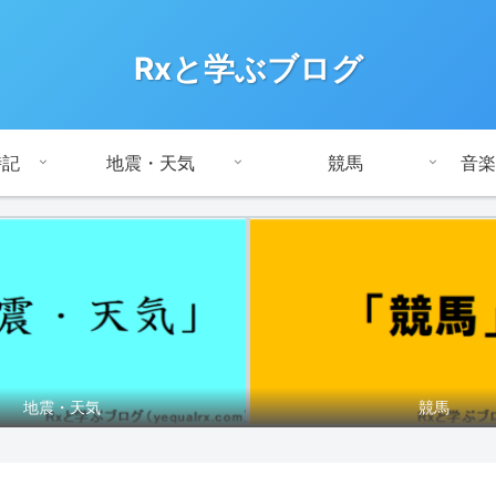
Rxと学ぶブログ
時記
地震・天気
競馬
音楽
地震・天気
競馬