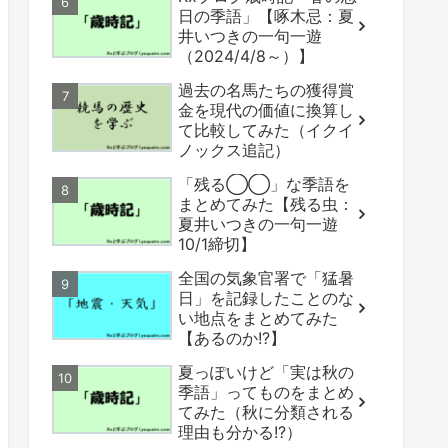
日の季語」【啄木忌：夏
井いつきの一句一遊
（2024/4/8～）】
過去の名馬たちの獲得賞
金を現代の価値に換算し
て比較してみた（イクイ
ノックス追記）
「残る◯◯」な季語を
まとめてみた【残る虫：
夏井いつきの一句一遊
10/1締切】
全国の気象官署で「猛暑
日」を記録したことのな
い地点をまとめてみた
【あるのか!?】
夏っぽいけど「実は秋の
季語」ってものをまとめ
てみた（秋に分類される
理由も分かる!?）