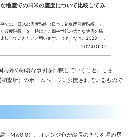
きな地震での日米の震度について比較してみ
記事では、日米の震度階級（日本：気象庁震度階級、ア
カリ震度階級）を、特にここ四半世紀の大きな地震の揺
比較していきたいと思います。（↑）なお、2023年に
リア地震」を受けて急...
2024.01.05
国内外の顕著な事例を比較していくことにしま
質調査所）のホームページに公開されているもので
震（Mw8.8）。オレンジ色が縦長のチリを埋め尽