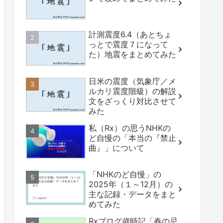
計測震度6.4（あとちょ
っとで震度７になって
た）地震をまとめてみた
日米の震度（気象庁／メ
ルカリ震度階級）の解説
文をざっくり対比させて
みた
私（Rx）の思うNHKの
ど自慢の「本当の『禁止
曲』」について
「NHKのど自慢」の
2025年（１～12月）の
主な記録・データをまと
めてみた
Rxブログ歳時記「春の忌