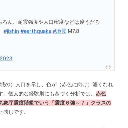
ちろん、耐震強度や人口密度などは違うだろ
。
#jishin
#earthquake
#地震
M7.8
 2023
域の）人口を示し、色が（赤色に向け）濃くなれ
す。個人的な経験則にも基づく分析では、
赤色
の気象庁震度階級でいう「震度６強～７」クラスの
た感じです。