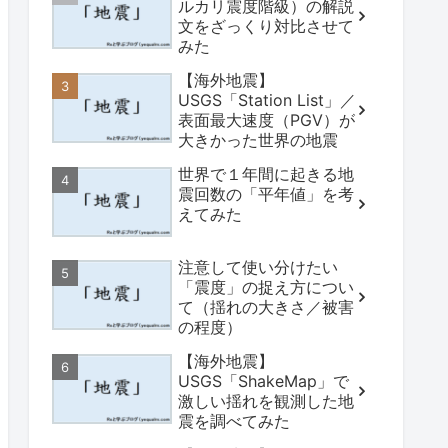
ルカリ震度階級）の解説
文をざっくり対比させて
みた
【海外地震】
USGS「Station List」／
表面最大速度（PGV）が
大きかった世界の地震
世界で１年間に起きる地
震回数の「平年値」を考
えてみた
注意して使い分けたい
「震度」の捉え方につい
て（揺れの大きさ／被害
の程度）
【海外地震】
USGS「ShakeMap」で
激しい揺れを観測した地
震を調べてみた