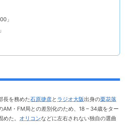
100」
0」
部長を務めた
石原捷彦
と
ラジオ大阪
出身の
栗花落
のAM・FM局との差別化のため、18 – 34歳をター
固めた。
オリコン
などに左右されない独自の選曲