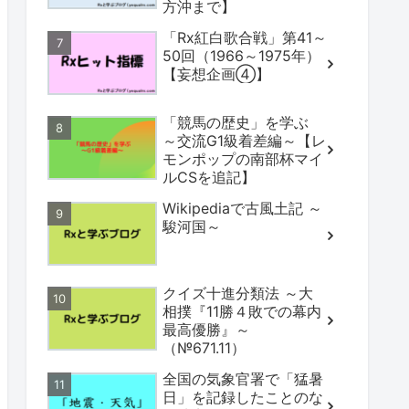
方沖まで】
「Rx紅白歌合戦」第41～
50回（1966～1975年）
【妄想企画④】
「競馬の歴史」を学ぶ
～交流G1級着差編～【レ
モンポップの南部杯マイ
ルCSを追記】
Wikipediaで古風土記 ～
駿河国～
クイズ十進分類法 ～大
相撲『11勝４敗での幕内
最高優勝』～
（№671.11）
全国の気象官署で「猛暑
日」を記録したことのな