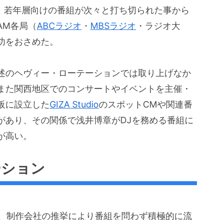
降、若年層向けの番組が次々と打ち切られた事から
AM各局（
ABCラジオ
・
MBSラジオ
・ラジオ大
功をおさめた。
述のヘヴィー・ローテーションでは取り上げなか
また関西地区でのコンサートやイベントを主催・
阪に設立した
GIZA Studio
のスポットCMや関連番
があり、その関係で浅井博章がDJを務める番組に
が高い。
ーション
フ、制作会社の推挙により番組を問わず積極的に流