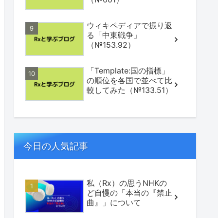
ウィキペディアで振り返
る「中東戦争」
（№153.92）
「Template:国の指標」
の順位を各国で並べて比
較してみた（№133.51）
今日の人気記事
私（Rx）の思うNHKの
ど自慢の「本当の『禁止
曲』」について