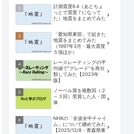
計測震度6.4（あとちょ
っとで震度７になって
た）地震をまとめてみた
「愛知県東部」で起きた
地震をまとめてみた
（1997年3月・最大震度
５強ほか）
レースレーティングの平
均値で“グレード”を再分
類してみた【2023年
版】
ノーベル賞を複数回（２
～３回）受賞した人・団
体
NHKの「全波全中チャイ
ム」について纏めてみた
【2025/12/8・青森県東