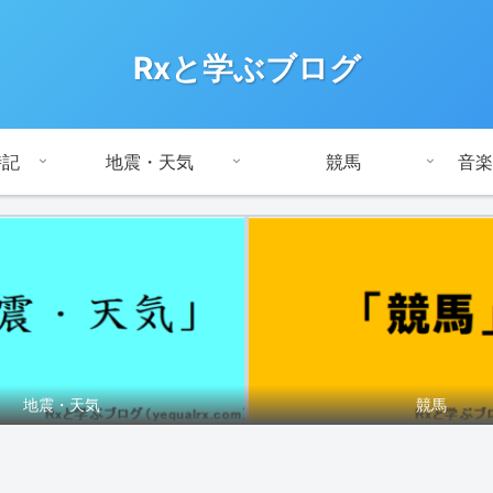
Rxと学ぶブログ
時記
地震・天気
競馬
音楽
地震・天気
競馬