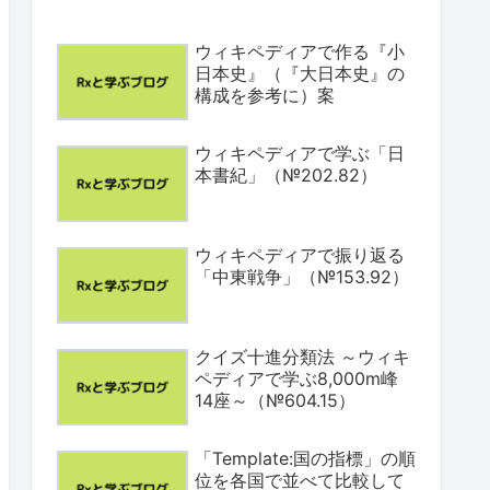
ウィキペディアで作る『小
日本史』（『大日本史』の
構成を参考に）案
ウィキペディアで学ぶ「日
本書紀」（№202.82）
ウィキペディアで振り返る
「中東戦争」（№153.92）
クイズ十進分類法 ～ウィキ
ペディアで学ぶ8,000m峰
14座～（№604.15）
「Template:国の指標」の順
位を各国で並べて比較して