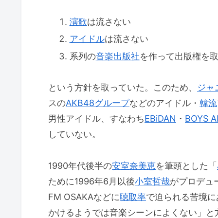
演歌
は流さない
アイドル
は流さない
系列の
音楽出版社
を作って出版権を
という方針を取っていた。このため、
ジャ
スの
AKB48
グループ
などのアイドル・
韓流
男性アイドル、すなわち
EBiDAN
・
BOYS 
していない。
1990年代後半の
安室奈美恵
を筆頭とした「
ために1996年6月以後
小室哲哉
がプロデュ
FM OSAKAなどに
聴取率
で迫られる苦境に
かけるようでは音楽シーンによくない」と