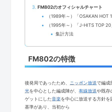
FM802のオフィシャルチャート
（1989年～）「OSAKAN HOT 
（1995年～）「J-HITS TOP 2
集計方法
FM802の特徴
後発局であったため、
ニッポン放送
で編成
光
を中心とした編成陣が、
有線放送
や既存
ゲットにした
音楽
を中心に放送する方針を
基準があり、当初から