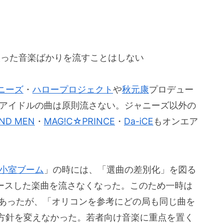
取った音楽ばかりを流すことはしない
ニーズ
・
ハロープロジェクト
や
秋元康
プロデュー
アイドルの曲は原則流さない。ジャニーズ以外の
AND MEN
・
MAG!C☆PRINCE
・
Da-iCE
もオンエア
小室ブーム
」の時には、「選曲の差別化」を図る
ースした楽曲を流さなくなった。このため一時は
あったが、「オリコンを参考にどの局も同じ曲を
方針を変えなかった。若者向け音楽に重点を置く