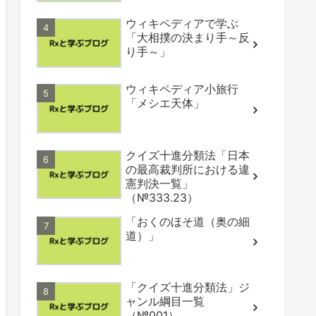
ウィキペディアで学ぶ
「大相撲の決まり手～反
り手～」
ウィキペディア小旅行
「メシエ天体」
クイズ十進分類法「日本
の最高裁判所における違
憲判決一覧」
（№333.23）
「おくのほそ道（奥の細
道）」
「クイズ十進分類法」ジ
ャンル綱目一覧
（№001）