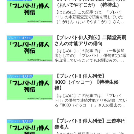
ト!!」に初挑戦...
（おいでやすこが）（特待生）
【はじめに】この記事では、「プレバ
ト!!」の水彩画査定で頭角を現していた
【こがけん（おいでやすこが）】さんの
俳句査定での作品を振り返っていきま
す。こがけん（本名：古賀 憲太郎（こが
けんたろう）、1979年〈昭和54年〉2月
【プレバト俳人列伝】二階堂高嗣
プレバト!! 俳人列伝
14日- ）は、...
さんの才能アリの俳句
【はじめに】この記事では、（一般参加
者としての）「プレバト!!」俳句査定に最
多出場していることでもお馴染みの、
Kis-My-Ft2（キスマイ）の二階堂高嗣た
かしさんの作品を振り返っていきます。
Kis-My-Ft2（キスマイ）の他メンバーの
【プレバト!! 俳人列伝】
プレバト!! 俳人列伝
投...
IKKO（イッコー）【特待生候
補】
【はじめに】この記事では、「プレバ
ト!!」の俳句で連続才能アリを記録してい
る「IKKO（イッコー）」さんの過去の作
品を振り返っていきます。一般参加者時
代（2019年～）長く苦労を重ねてきた
IKKOさんが「プレバト!!」俳句査定に初
【プレバト!! 俳人列伝】三遊亭円
プレバト!! 俳人列伝
出場したの...
楽名人
【はじめに】落語家として、そして「笑