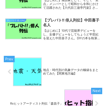
点」メンバーとして昭和から令和にかけ
て活躍された【六代目三遊亭円楽】さん
（以下、三遊亭円楽）が、2022年９月30
日、闘病の末72歳でお亡くなりになりま
した。この記事では、MBS・TBS系列で
【プレバト!! 俳人列伝】中田喜子
プレバト!! 俳人列伝
放送される「...
名人
【はじめに】10代で芸能界デビューを
し、女優デビューをしてちょうど半世紀
を迎えた中田喜子さん。DIYの本を執筆さ
れたりと多趣味でも知られていました
が、ここ最近は「プレバト!!」俳句査定で
の喜怒哀楽っぷりもとい素晴らしい俳句
作品で若い世代まで...
地点・時代別の気象データの極値をまと
めてみた【関東地方編】
Rxヒットアーティスト列伝「森昌子」