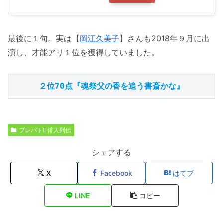
最後に１句。実は【
岡江久美子
】さんも2018年９月に出
演し、才能アリ１位を獲得していました。
２位70点『魂祭父の香を追う書斎かな』
プレバト!! 俳人列伝
シェアする
X
Facebook
はてブ
LINE
コピー