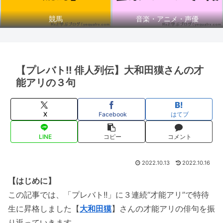
競馬
音楽・アニメ・声優
【プレバト!! 俳人列伝】大和田獏さんの才
能アリの３句
X
Facebook
はてブ
LINE
コピー
コメント
2022.10.13
2022.10.16
【はじめに】
この記事では、「プレバト!!」に３連続“才能アリ”で特待
生に昇格しました【
大和田獏
】さんの才能アリの俳句を振
り返っていきます。