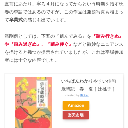
直前にあたり、寧ろ４月になってからという時期を指す晩
春の季語ではあるのですが、この作品は兼題写真も相まっ
て
卒業式
の感じも出ています。
添削例としては、下五の『踏んでみる』を
『踏み行きぬ』
や『踏み過ぎぬ』、『踏み仰ぐ』
などと微妙なニュアンス
を描けると幾つか提示されていましたが、これは平場参加
者には十分な内容でした。
いちばんわかりやすい俳句
歳時記 春 夏 [ 辻桃子 ]
created by
Rinker
Amazon
楽天市場