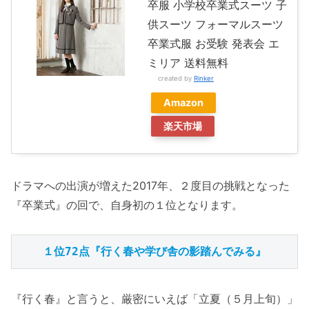
卒服 小学校卒業式スーツ 子
供スーツ フォーマルスーツ
卒業式服 お受験 発表会 エ
ミリア 送料無料
created by
Rinker
Amazon
楽天市場
ドラマへの出演が増えた2017年、２度目の挑戦となった
『卒業式』の回で、自身初の１位となります。
１位72点『行く春や学び舎の影踏んでみる』
『行く春』と言うと、厳密にいえば「立夏（５月上旬）」