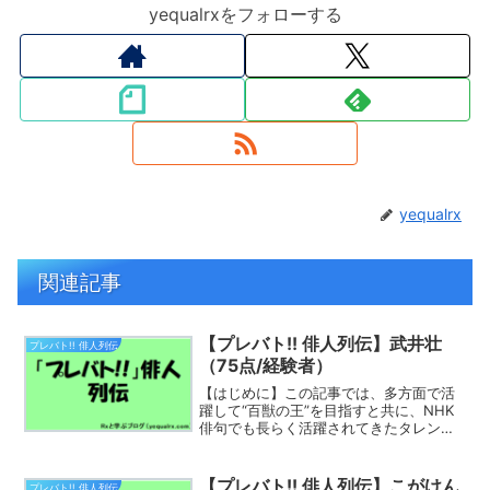
yequalrxをフォローする
yequalrx
関連記事
【プレバト!! 俳人列伝】武井壮
プレバト!! 俳人列伝
（75点/経験者）
【はじめに】この記事では、多方面で活
躍して“百獣の王”を目指すと共に、NHK
俳句でも長らく活躍されてきたタレント
【武井壮】さんの「プレバト!!」での俳句
を振り返っていきます。一般参加者時代
（2014年～）武井壮さんが「プレバ
【プレバト!! 俳人列伝】こがけん
プレバト!! 俳人列伝