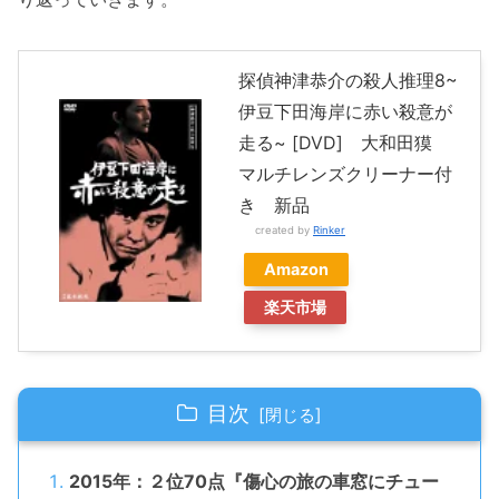
探偵神津恭介の殺人推理8~
伊豆下田海岸に赤い殺意が
走る~ [DVD] 大和田獏
マルチレンズクリーナー付
き 新品
created by
Rinker
Amazon
楽天市場
目次
2015年：２位70点『傷心の旅の車窓にチュー