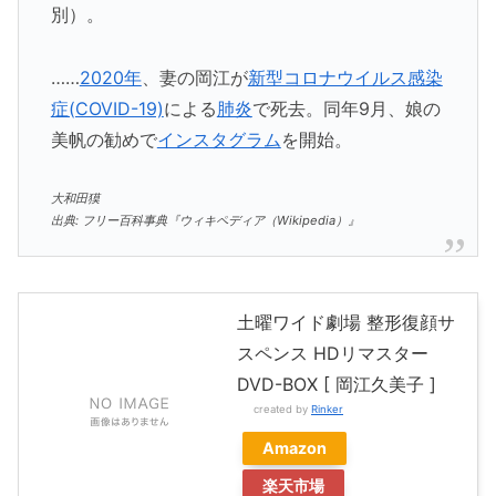
別）。
……
2020年
、妻の岡江が
新型コロナウイルス感染
症(COVID-19)
による
肺炎
で死去。同年9月、娘の
美帆の勧めで
インスタグラム
を開始。
大和田獏
出典: フリー百科事典『ウィキペディア（Wikipedia）』
土曜ワイド劇場 整形復顔サ
スペンス HDリマスター
DVD-BOX [ 岡江久美子 ]
created by
Rinker
Amazon
楽天市場