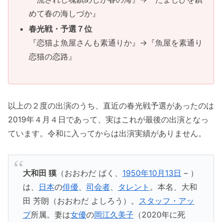
めて春の海しづか』
春光戦・予選７位
『恋猫よ魚屋さんも素通りか』→『魚屋を素通り
恋猫の恋路』
以上の２度の出演のうち、直近の春光戦予選があったのは
2019年４月４日であって、実はこれが最後の出演となっ
ています。令和に入ってからは出演実績がありません。
大和田 獏
（おおわだ ばく、
1950年
10月13日
– ）
は、
日本
の
俳優
、
司会者
、
タレント
。本名、大和
田 芳朗（おおわだ よしろう）。
スタッフ・アッ
プ
所属。妻は
女優
の
岡江久美子
（2020年に死