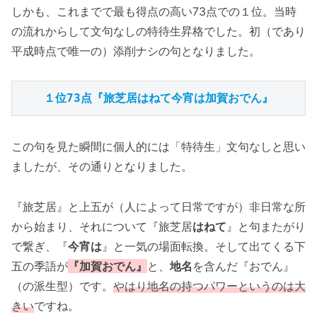
しかも、これまでで最も得点の高い73点での１位。当時
の流れからして文句なしの特待生昇格でした。初（であり
平成時点で唯一の）添削ナシの句となりました。
１位73点『旅芝居はねて今宵は加賀おでん』
この句を見た瞬間に個人的には「特待生」文句なしと思い
ましたが、その通りとなりました。
『旅芝居』と上五が（人によって日常ですが）非日常な所
から始まり、それについて『旅芝居
はねて
』と句またがり
で繋ぎ、『
今宵は
』と一気の場面転換。そして出てくる下
五の季語が
『加賀おでん』
と、
地名
を含んだ『おでん』
（の派生型）です。
やはり地名の持つパワーというのは大
きい
ですね。