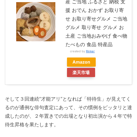
産 ご当地 ふるさと 納税 支
援 おでん おかず お取り寄
せ お取り寄せグルメ ご当地
グルメ 取り寄せ グルメ お
土産 ご当地おみやげ 食べ物
たべもの 食品 特産品
created by
Rinker
Amazon
楽天市場
そして３回連続“才能アリ”となれば「特待生」が見えてく
るのが通例な俳句査定にあって、その慣例をピッタリと達
成したのが、２年置きでの出場となり初出演から４年で特
待生昇格を果たします。