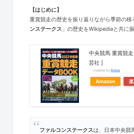
【はじめに】
重賞競走の歴史を振り返りながら季節の移
ンステークス
」の歴史をWikipediaと
中央競馬 重賞競走
芸社 ]
created by
Rinker
Amazon
楽
ファルコンステークス
は、日本中央競馬