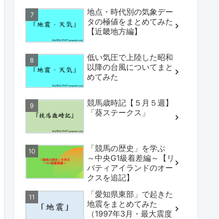
地点・時代別の気象デー
タの極値をまとめてみた
【近畿地方編】
低い気圧で上陸した昭和
以降の台風についてまと
めてみた
競馬歳時記【５月５週】
「葵ステークス」
「競馬の歴史」を学ぶ
～中央G1級着差編～【リ
バティアイランドのオー
クスを追記】
「愛知県東部」で起きた
地震をまとめてみた
（1997年3月・最大震度