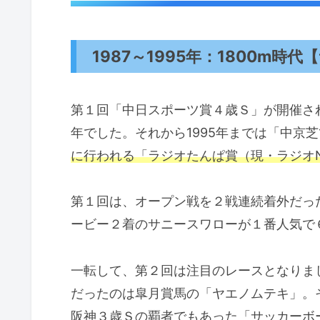
1987～1995年：1800m時
第１回「中日スポーツ賞４歳Ｓ」が開催され
年でした。それから1995年までは「中京芝
に行われる「ラジオたんぱ賞（現・ラジオNI
第１回は、オープン戦を２戦連続着外だっ
ービー２着のサニースワローが１番人気で
一転して、第２回は注目のレースとなりまし
だったのは皐月賞馬の「ヤエノムテキ」。そ
阪神３歳Ｓの覇者でもあった「サッカーボ