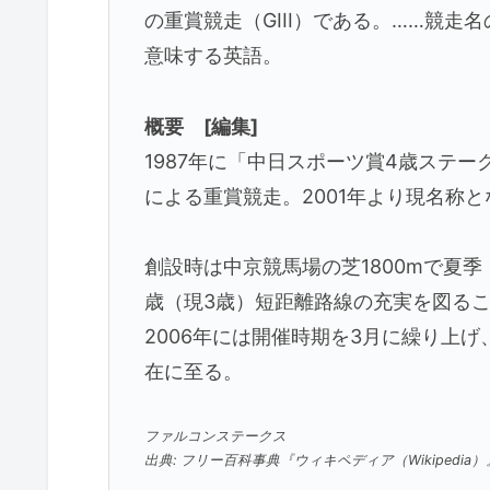
の重賞競走（GIII）である。……競走名
意味する英語。
概要 [編集]
1987年に「中日スポーツ賞4歳ステ
による重賞競走。2001年より現名称
創設時は中京競馬場の芝1800mで夏季（
歳（現3歳）短距離路線の充実を図るこ
2006年には開催時期を3月に繰り上げ、
在に至る。
ファルコンステークス
出典: フリー百科事典『ウィキペディア（Wikipedia）