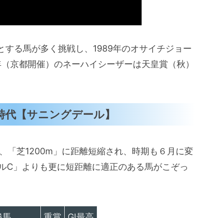
する馬が多く挑戦し、1989年のオサイチジョー
93年（京都開催）のネーハイシーザーは天皇賞（秋）
６月時代【サニングデール】
、「芝1200m」に距離短縮され、時期も６月に変
イルC」よりも更に短距離に適正のある馬がこぞっ
勝馬
重賞
GI最高