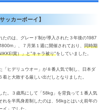
代【サッカーボーイ】
たのは、グレード制が導入された３年後の1987
1800m」、７月第１週に開催されており、
同時期
KKEI賞）」と“キャラ被り”
をしていました。
た「ヒデリュウオー」が８番人気で制し、日本ダ
６着と大敗する厳しい出だしとなりました。
た。３歳馬にして「58kg」を背負って１番人気
れを半馬身差制したのは、56kgとはいえ前年の
ーイ」でした。