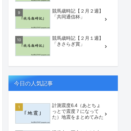
競馬歳時記【２月２週】
「共同通信杯」
競馬歳時記【２月１週】
「きさらぎ賞」
今日の人気記事
計測震度6.4（あとちょ
っとで震度７になって
た）地震をまとめてみた