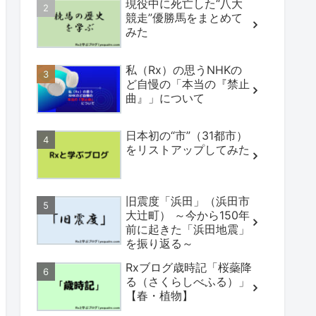
現役中に死亡した“八大
競走”優勝馬をまとめて
みた
私（Rx）の思うNHKの
ど自慢の「本当の『禁止
曲』」について
日本初の“市”（31都市）
をリストアップしてみた
旧震度「浜田」（浜田市
大辻町） ～今から150年
前に起きた「浜田地震」
を振り返る～
Rxブログ歳時記「桜蘂降
る（さくらしべふる）」
【春・植物】