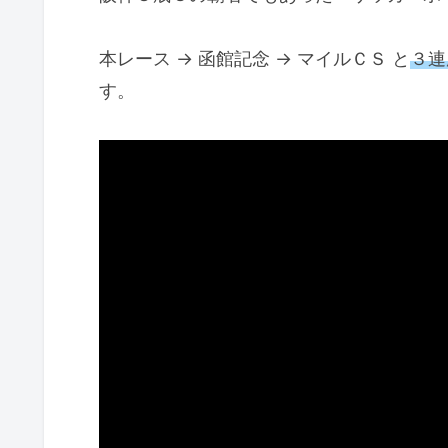
本レース → 函館記念 → マイルＣＳ と
３連
す。