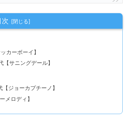
目次
【サッカーボーイ】
月時代【サニングデール】
３月時代【ジョーカプチーノ】
ターメロディ】