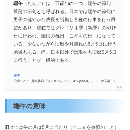
端午
（たんご）は、五節句の一つ。端午の節句、
菖蒲の節句とも呼ばれる。日本では端午の節句に
男子の健やかな成長を祈願し各種の行事を行う風
習があり、現在ではグレゴリオ暦（新暦）の5月5
日に行われ、国民の祝日「こどもの日」になって
いる。少ないながら旧暦や月遅れの6月5日に行う
地域もある。尚、日本以外では現在も旧暦5月5日
に行うことが一般的である。
端午
出典: フリー百科事典『ウィキペディア（Wikipedia）』（ 以下略 ）
端午の意味
旧暦では午の月は5月に当たり（十二支を参照のこと）、