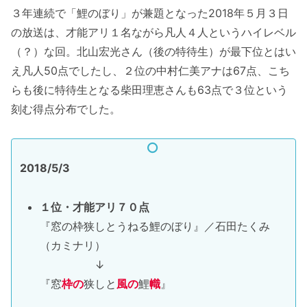
３年連続で「鯉のぼり」が兼題となった2018年５月３日
の放送は、才能アリ１名ながら凡人４人というハイレベル
（？）な回。北山宏光さん（後の特待生）が最下位とはい
え凡人50点でしたし、２位の中村仁美アナは67点、こち
らも後に特待生となる柴田理恵さんも63点で３位という
刻む得点分布でした。
2018/5/3
１位・才能アリ７０点
『窓の枠狭しとうねる鯉のぼり』／石田たくみ
（カミナリ）
↓
『窓
枠の
狭しと
風の
鯉
幟
』