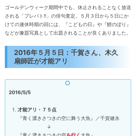
ゴールデンウィーク期間中でも、休止されることなく放送
される「プレバト!!」の俳句査定。５月３日から５日にか
けての連休時期の回には、『こどもの日』や『鯉のぼり』
などが兼題写真として出題されることが良くありました。
2016年５月５日：千賀さん、木久
扇師匠が才能アリ
2016/5/5
才能アリ・７５点
『青く濃きさつきの空に舞う大魚』／千賀健永
↓
『青く濃きさつきの空
を行く
大魚』