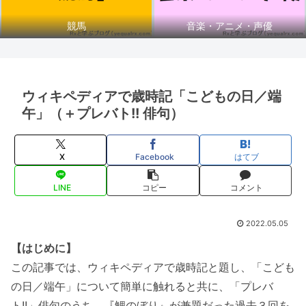
競馬
音楽・アニメ・声優
ウィキペディアで歳時記「こどもの日／端
午」（＋プレバト!! 俳句）
X
Facebook
はてブ
LINE
コピー
コメント
2022.05.05
【はじめに】
この記事では、ウィキペディアで歳時記と題し、「こども
の日／端午」について簡単に触れると共に、「プレバ
ト!!」俳句のうち、『鯉のぼり』が兼題だった過去３回を