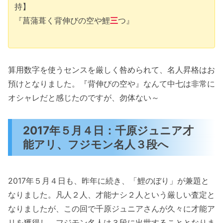
持】
『菖蒲葺く背伸びの空や鯉
三
つ』
算用数字を使うセンスを厳しく咎められて、名人昇格はお
預けとなりました。『背伸びの空や』なんて中七は非常に
オシャレだと感じたのですが、勿体ない～
2017年５月４日：千原ジュニア才
能アリ、フジモン名人３段へ
2017年５月４日も、昨年に続き、「鯉のぼり」が兼題と
なりました。凡人２人、才能ナシ２人という厳しい査定と
なりましたが、この回で千原ジュニアさんが久々に才能ア
リを獲得し、フジモン名人は３段に出世することとなりま