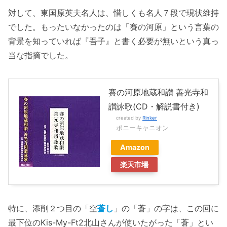
対して、東国原英夫名人は、惜しくも名人７段で現状維持
でした。もったいなかったのは「賽の河原」という言葉の
背景を知っていれば『吾子』と書く必要が無いという真っ
当な指摘でした。
賽の河原地蔵和讃 善光寺和
讃詠歌(CD・解説書付き)
created by
Rinker
ポニーキャニオン
Amazon
楽天市場
特に、添削２つ目の「空
蒼し
」の「蒼」の字は、この回に
最下位のKis-My-Ft2北山さんが使いたがった「蒼」とい