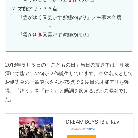
才能アリ・７３点
『雲がゆく又雲がすぎ鯉のぼり』／林家木久扇
↓
『雲がゆ
き
又雲がすぎ鯉のぼり』
2016年５月５日の「こどもの日」当日の放送では、印象
深い才能アリの句が２作誕生しています。今や名人として
お馴染みの千賀健永さんが75点で２度目の才能アリを獲
得。『舞う』を『行く』と動詞を変えるだけの添削でし
た。
DREAM BOYS [Blu-Ray]
created by
Rinker