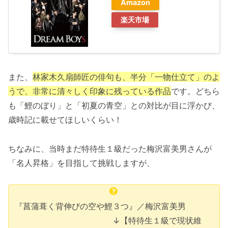
Amazon
楽天市場
また、
林家木久扇師匠の俳句も、半分「一物仕立て」のよ
うで、非常に清々しく印象に残っている作品
です。どちら
も「鯉のぼり」と「初夏の青空」との対比が目に浮かび、
歳時記に載せてほしいくらい！
ちなみに、当時まだ特待生１級だった梅沢富美男さんが
「名人昇格」を目指して挑戦しますが、
『菖蒲葺く背伸びの空や鯉３つ』／梅沢富美男
↓【特待生１級で現状維