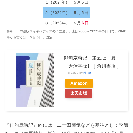
１（2021年）
５月５日
２（2022年）
５月５日
３（2023年）
５月
６日
参考：日本語版ウィキペディアの「立夏」。上は2008～2039年の日付で、2040
年から暫くは「５月５日」固定。
俳句歳時記 第五版 夏
【大活字版】 [ 角川書店 ]
created by
Rinker
Amazon
楽天市場
『俳句歳時記』的には、二十四節気などを基準として季節