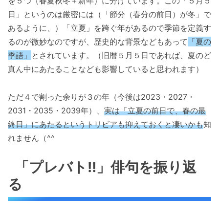
を５つ（春夏秋冬＋新年）に分けています。この「５月５
日」というのは厳密には（「節分（春分の前日）が冬」で
あるように、）「立夏」を跨ぐ年があるので季節を定義す
るのが微妙なのですが、歴史的な背景などもあって
「夏の
季語」
とされています。（旧暦５月５日であれば、夏のど
真ん中にあたることなども影響していると思われます）
ただ４で割った余りが３の年（今後は2023・2027・
2031・2035・2039年）、
実は「立夏の前日で、春の最
終日」にあたるというトリビアも抑えておくと凄いかも
知
れません（^^
「プレバト!!」俳句を振り返
る