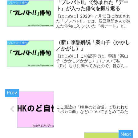
ト!!」の俳句査定は、当初を除いて得点が
「プレバト!!」で詠まれた『デー
プレバト!! 俳句
パターン化...
ト』が入った俳句を振り返る
【はじめに】2023年７月13日に放送され
た「プレバト!!」では、辰巳琢郎さんが詠
んだ俳句に入っていた『初デート』とい
うフレーズについて、中高年男性が使い
がちであるとイジられていました。で
は、実際、過去にどんな俳句が詠まれて
（新）季語解説「案山子（かかし
プレバト!! 俳句
きたのかを振り返...
／かがし）」
【はじめに】この記事では、季語「案山
子（かかし／かがし）」について私
（Rx）なりに調べてみたので、皆さんと
一緒に学んでいきたいと思います。ウィ
キペディアに学ぶ「案山子」についてか
かし（案山子、鹿驚）は、田や畑などの
中に設置して、作物を荒らす...
ここ最近の「NHKのど自慢」で歌われた
『ボカロ曲』などについてまとめてみた