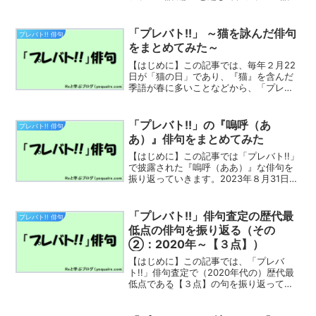
来の言葉（既に日本語化してしまってい
るものも多いですが）を取り入れること
による効果を学んで行きたく思います。
「プレバト!!」 ～猫を詠んだ俳句
プレバト!! 俳句
皆さんの作句のご...
をまとめてみた～
【はじめに】この記事では、毎年２月22
日が「猫の日」であり、『猫』を含んだ
季語が春に多いことなどから、「プレバ
ト!!」の俳句査定で披露された俳句の中か
ら『猫』を詠んだ俳句を振り返っていき
ます。「猫」を含んだ季語を詠んだ俳句
「プレバト!!」の『嗚呼（あ
プレバト!! 俳句
まず「猫」を含んだ...
あ）』俳句をまとめてみた
【はじめに】この記事では「プレバト!!」
で披露された『嗚呼（ああ）』な俳句を
振り返っていきます。2023年８月31日放
送分で、『音数が余った時に「嗚呼」と
２音足すのは「プレバト!!」あるある』と
いう発言が夏井先生からありましたが、
「プレバト!!」俳句査定の歴代最
プレバト!! 俳句
実例を振り...
低点の俳句を振り返る（その
②：2020年～【３点】）
【はじめに】この記事では、「プレバ
ト!!」俳句査定で（2020年代の）歴代最
低点である【３点】の句を振り返ってい
きます。①20/08/27：『レジ横は春夏
秋冬ホットけない』／生見愛瑠「プレバ