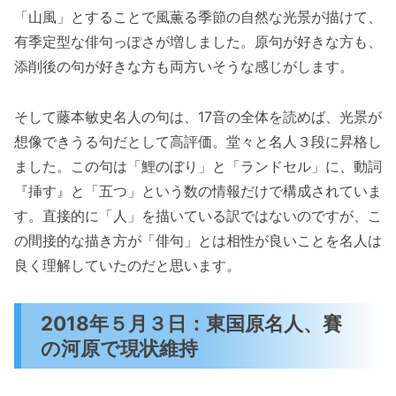
「山風」とすることで風薫る季節の自然な光景が描けて、
有季定型な俳句っぽさが増しました。原句が好きな方も、
添削後の句が好きな方も両方いそうな感じがします。
そして藤本敏史名人の句は、17音の全体を読めば、光景が
想像できうる句だとして高評価。堂々と名人３段に昇格し
ました。この句は「鯉のぼり」と「ランドセル」に、動詞
『挿す』と「五つ」という数の情報だけで構成されていま
す。直接的に「人」を描いている訳ではないのですが、こ
の間接的な描き方が「俳句」とは相性が良いことを名人は
良く理解していたのだと思います。
2018年５月３日：東国原名人、賽
の河原で現状維持