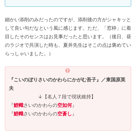
細かい添削のみだったのですが、添削後の方がシャキッと
して良い句だなという風に感じます。ただ、「窓枠」に着
目したそのセンスはお見事だったと思います。（後日、昼
のラジオで共演した時も、夏井先生はそこの点は褒めてい
らっしゃいました。）
『こいのぼりさいのかわらにかがむ吾子』／東国原英
夫
↓【名人７段で現状維持】
『
鯉幟
さいのかわらの
空如何
』
『
鯉幟
さいのかわらの
空蒼し
』