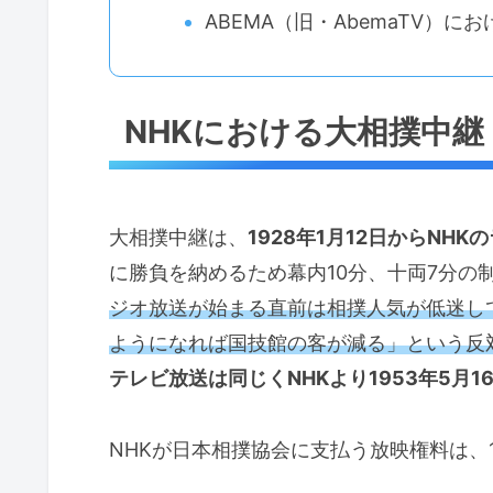
ABEMA（旧・AbemaTV）に
NHKにおける大相撲中継
大相撲中継は、
1928年1月12日からNHK
に勝負を納めるため幕内10分、十両7分の
ジオ放送が始まる直前は相撲人気が低迷し
ようになれば国技館の客が減る」という反
テレビ放送は同じくNHKより1953年5月1
NHKが日本相撲協会に支払う放映権料は、1場