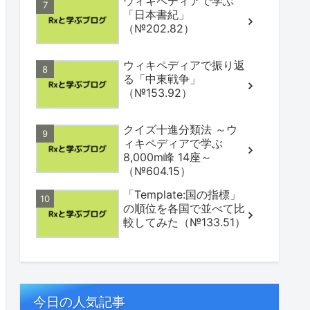
ウィキペディアで学ぶ
「日本書紀」
（№202.82）
ウィキペディアで振り返
る「中東戦争」
（№153.92）
クイズ十進分類法 ～ウ
ィキペディアで学ぶ
8,000m峰 14座～
（№604.15）
「Template:国の指標」
の順位を各国で並べて比
較してみた（№133.51）
今日の人気記事