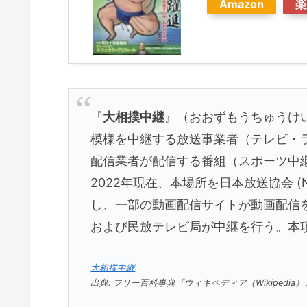
Amazon
楽
『
大相撲中継
』（おおずもうちゅうけい、G
模様を中継する放送事業者（テレビ・
配信業者が配信する番組（スポーツ中
2022年現在、本場所を日本放送協会 
し、一部の動画配信サイトが動画配信
および民放テレビ局が中継を行う。本
大相撲中継
出典: フリー百科事典『ウィキペディア（Wikipedi