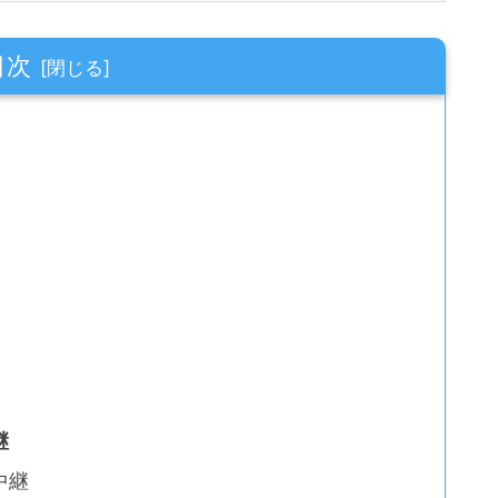
目次
継
中継