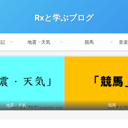
Rxと学ぶブログ
時記
地震・天気
競馬
音楽
地震・天気
競馬