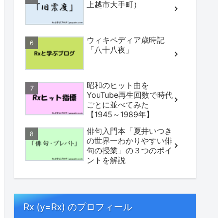
上越市大手町）
ウィキペディア歳時記
「八十八夜」
昭和のヒット曲を
YouTube再生回数で時代
ごとに並べてみた
【1945～1989年】
俳句入門本「夏井いつき
の世界一わかりやすい俳
句の授業」の３つのポイ
ントを解説
Rx (y=Rx) のプロフィール