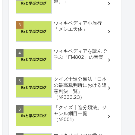
道）」
ウィキペディア小旅行
「メシエ天体」
ウィキペディアを読んで
学ぶ「FM802」の音楽
クイズ十進分類法「日本
の最高裁判所における違
憲判決一覧」
（№333.23）
「クイズ十進分類法」ジ
ャンル綱目一覧
（№001）