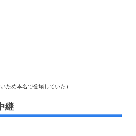
らいため本名で登場していた）
中継