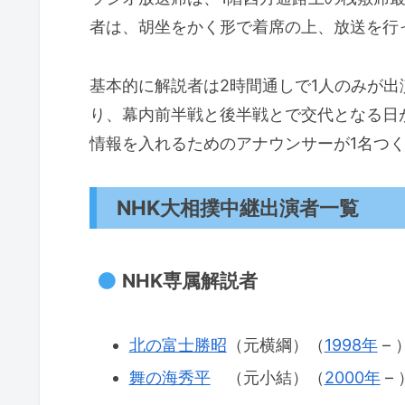
者は、胡坐をかく形で着席の上、放送を行
基本的に解説者は2時間通しで1人のみが
り、幕内前半戦と後半戦とで交代となる日
情報を入れるためのアナウンサーが1名つ
NHK大相撲中継出演者一覧
NHK専属解説者
北の富士勝昭
（元横綱）（
1998年
– 
舞の海秀平
（元小結）（
2000年
– 