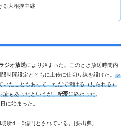
おける大相撲中継
のラジオ放送
により始まった。このとき放送時間内
制限時間設定とともに土俵に仕切り線を設けた。
ラ
ていたこともあって「ただで聞ける（見られる）
対論もあったというが、
杞憂
に終わった
。
6日
に始まった。
所4 – 5億円とされている。[要出典]