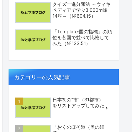
クイズ十進分類法 ～ウィキ
ペディアで学ぶ8,000m峰
14座～（№604.15）
「Template:国の指標」の順
位を各国で並べて比較して
みた（№133.51）
カテゴリーの人気記事
日本初の“市”（31都市）
をリストアップしてみた
「おくのほそ道（奥の細