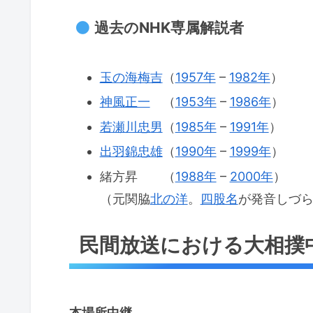
過去のNHK専属解説者
玉の海梅吉
（
1957年
–
1982年
）
神風正一
（
1953年
–
1986年
）
若瀬川忠男
（
1985年
–
1991年
）
出羽錦忠雄
（
1990年
–
1999年
）
緒方昇 （
1988年
–
2000年
）
（元関脇
北の洋
。
四股名
が発音しづ
民間放送における大相撲
本場所中継