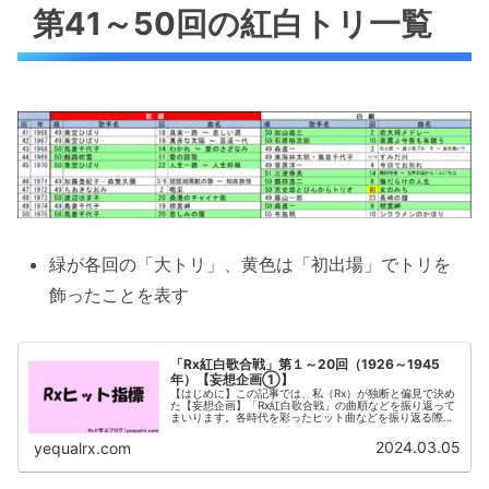
第41～50回の紅白トリ一覧
緑が各回の「大トリ」、黄色は「初出場」でトリを
飾ったことを表す
「Rx紅白歌合戦」第１～20回（1926～1945
年）【妄想企画①】
【はじめに】この記事では、私（Rx）が独断と偏見で決め
た【妄想企画】「Rx紅白歌合戦」の曲順などを振り返って
まいります。各時代を彩ったヒット曲などを振り返る際の
ひとつの参考となれば幸いです。第１～20回の紅白トリ一
覧緑が各回の「大トリ」、黄...
2024.03.05
yequalrx.com