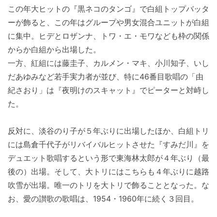
この年大ヒットの『黒ネコのタンゴ』で白組トップバッタ
ーが飾ると、この年はグループや男女混合ユニットが白組
に集中。ヒデとロザンナ、トワ・エ・モワなども枠の関係
からか白組から出場した。
一方、紅組には藤圭子、カルメン・マキ、小川知子、いし
だあゆみなど若手実力者が並び、特に46番目歌唱の「由
紀さおり」は『夜明けのスキャット』でピーターと対峙し
た。
反対に、淡谷のり子が５年ぶりに出場したほか、白組トリ
には島倉千代子がリバイバルヒットさせた『すみだ川』を
デュエット歌唱するという形で東海林太郎が４年ぶり（最
後の）出場。そして、大トリにはこちらも４年ぶりに越路
吹雪が出場。唯一のトリを大トリで飾ることとなった。な
お、愛の讃歌の歌唱は、1954・1960年に続く３回目。