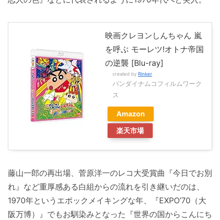
映画クレヨンしんちゃん 嵐
を呼ぶ モーレツ!オトナ帝国
の逆襲 [Blu-ray]
created by
Rinker
バンダイナムコフィルムワーク
ス
Amazon
楽天市場
藤山一郎の再出場、菅原洋一のレコ大受賞曲『今日でお別
れ』など重厚感ある白組からの流れを引き継いだのは、
1970年というエポックメイキングな年、『EXPO’70（大
阪万博）』でもお馴染みとなった『世界の国からこんにち