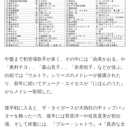
中盤まで初登場歌手が多く、その中には「由美かおる」や
「奥村チヨ」、「森山良子」、「奈美悦子」などが並ぶ。
白組では『ウルトラ』シリーズのメドレーが披露された
り、前年に続いてデューク・エイセスが『にほんのうた』
からメドレー歌唱した。
後半戦に入ると、ザ・タイガースが大熱狂の中トップバッ
ターを飾った一方、後半には菅原洋一や佐良直美が初出
場。そして終盤には、『ブルー・シャトウ』→『真赤な太