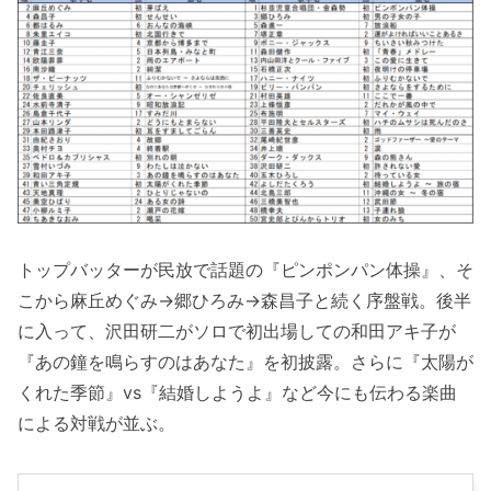
トップバッターが民放で話題の『ピンポンパン体操』、そ
こから麻丘めぐみ→郷ひろみ→森昌子と続く序盤戦。後半
に入って、沢田研二がソロで初出場しての和田アキ子が
『あの鐘を鳴らすのはあなた』を初披露。さらに『太陽が
くれた季節』vs『結婚しようよ』など今にも伝わる楽曲
による対戦が並ぶ。