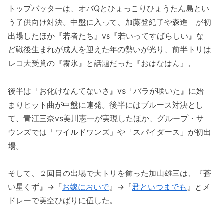
トップバッターは、オバQとひょっこりひょうたん島とい
う子供向け対決。中盤に入って、加藤登紀子や森進一が初
出場したほか『若者たち』vs『若いってすばらしい』な
ど戦後生まれが成人を迎えた年の勢いが光り、前半トリは
レコ大受賞の『霧氷』と話題だった『おはなはん』。
後半は『お化けなんてないさ』vs『バラが咲いた』に始
まりヒット曲が中盤に連発。後半にはブルース対決とし
て、青江三奈vs美川憲一が実現したほか、グループ・サ
ウンズでは「ワイルドワンズ」や「スパイダース」が初出
場。
そして、２回目の出場で大トリを飾った加山雄三は、『蒼
い星くず』→『
お嫁においで
』→『
君といつまでも
』とメ
ドレーで美空ひばりに伍した。