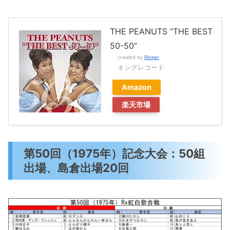
THE PEANUTS “THE BEST
50-50”
created by
Rinker
キングレコード
Amazon
楽天市場
第50回（1975年）記念大会：50組
出場、島倉出場20回