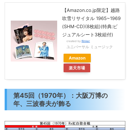
【Amazon.co.jp限定】越路
吹雪リサイタル 1965~1969
(SHM-CD)(8枚組)(特典:ビ
ジュアルシート3枚組付)
created by
Rinker
ユニバーサル ミュージック
Amazon
楽天市場
第45回（1970年）：大阪万博の
年、三波春夫が飾る