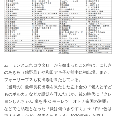
ムーミンと走れコウタローから始まったこの年は、にしき
のあきら（錦野旦）や和田アキ子が前半に初出場。また、
フォーリーブスも初出場を果たしている。
（当時の）最年長初出場を果たした左卜全の『老人と子ど
ものポルカ』などが話題を呼んだほか、後の時代に『クレ
ヨンしんちゃん 嵐を呼ぶ モーレツ！オトナ帝国の逆襲』
などでも話題となった『愛は傷つきやすく』→『白い色は
恋人の色』などに代表されるように1970年代へと突入。