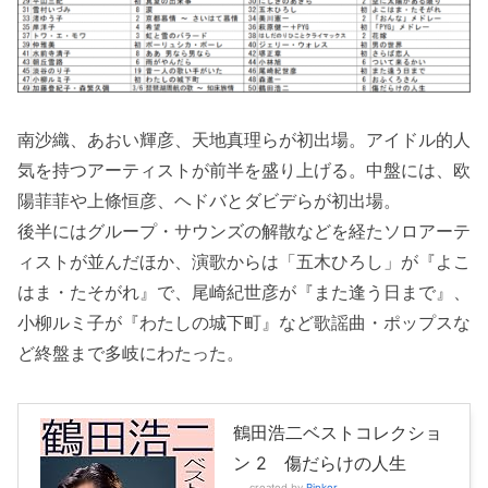
南沙織、あおい輝彦、天地真理らが初出場。アイドル的人
気を持つアーティストが前半を盛り上げる。中盤には、欧
陽菲菲や上條恒彦、ヘドバとダビデらが初出場。
後半にはグループ・サウンズの解散などを経たソロアーテ
ィストが並んだほか、演歌からは「五木ひろし」が『よこ
はま・たそがれ』で、尾崎紀世彦が『また逢う日まで』、
小柳ルミ子が『わたしの城下町』など歌謡曲・ポップスな
ど終盤まで多岐にわたった。
鶴田浩二ベストコレクショ
ン 2 傷だらけの人生
created by
Rinker