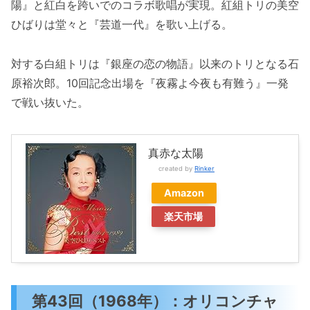
陽』と紅白を跨いでのコラボ歌唱が実現。紅組トリの美空
ひばりは堂々と『芸道一代』を歌い上げる。
対する白組トリは『銀座の恋の物語』以来のトリとなる石
原裕次郎。10回記念出場を『夜霧よ今夜も有難う』一発
で戦い抜いた。
真赤な太陽
created by
Rinker
Amazon
楽天市場
第43回（1968年）：オリコンチャ