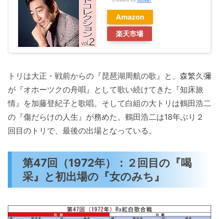
Amazon
楽天市場
トリは大正・戦前からの『琵琶湖周航の歌』と、森繁久彌
が『オホーツクの舟唄』として歌い続けてきた『知床旅
情』を加藤登紀子と歌唱。そして白組の大トリは鶴田浩二
の『傷だらけの人生』が務めた。鶴田浩二は18年ぶり２
回目のトリで、最後の出場となっている。
第47回（1972年）：２回目の『喝
采』と初出場の『女のみち』