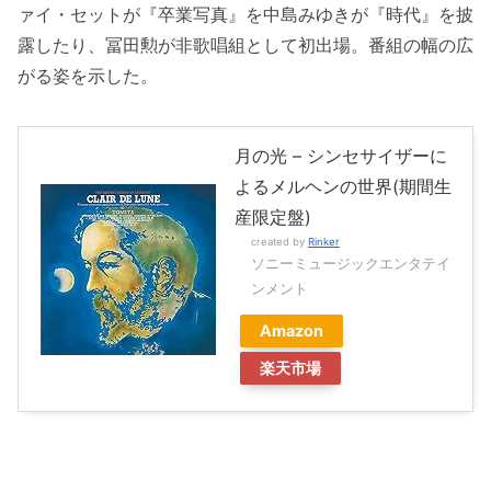
ァイ・セットが『卒業写真』を中島みゆきが『時代』を披
露したり、冨田勲が非歌唱組として初出場。番組の幅の広
がる姿を示した。
月の光 – シンセサイザーに
よるメルヘンの世界(期間生
産限定盤)
created by
Rinker
ソニーミュージックエンタテイ
ンメント
Amazon
楽天市場