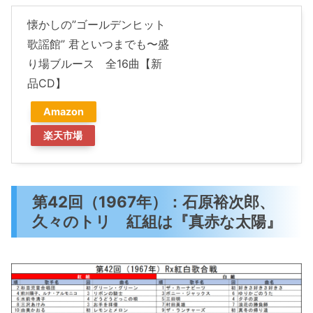
懐かしの”ゴールデンヒット
歌謡館” 君といつまでも〜盛
り場ブルース 全16曲【新
品CD】
Amazon
楽天市場
第42回（1967年）：石原裕次郎、
久々のトリ 紅組は『真赤な太陽』