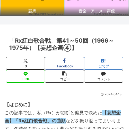
競馬
音楽・アニメ・声優
「Rx紅白歌合戦」第41～50回（1966～
1975年）【妄想企画④】
X
Facebook
はてブ
LINE
コピー
コメント
2024.04.13
【はじめに】
この記事では、私（Rx）が独断と偏見で決めた
【妄想企
画】「Rx紅白歌合戦」の曲順
などを振り返ってまいりま
す。各時代を彩ったヒット曲などを振り返る際のひとつの