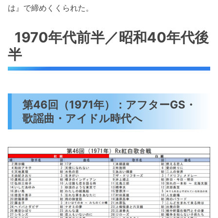
は』で締めくくられた。
1970年代前半／昭和40年代後
半
第46回（1971年）：アフターGS・
歌謡曲・アイドル時代へ