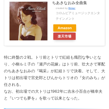
ちあきなおみ全曲集
created by
Rinker
コロムビアミュージックエンタ
テインメント
Amazon
楽天市場
特に終盤の２戦。トリ前とトリで紅組も熾烈な争いとな
り、小柳ルミ子の『瀬戸の花嫁』はトリ前、壮大さで軍配
のちあきなおみの『喝采』が紅組トリで決着。そして、大
トリは初出場で宮史郎とぴんからトリオの『女のみち』が
任される。
なお、初出場での大トリは1962年に吉永小百合が橋幸夫
と『いつでも夢を』を歌って以来となった。