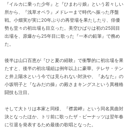
『イルカに乗った少年』と『ひまわり娘』という若々しい
所から、『浅草オペラ』メドレーまで時代へ振った序盤
戦。小畑実が実に20年ぶりの再登場を果たしたり、俳優
勢も堂々の初出場も目立った。美空ひばりは初の25回目
出場を、原爆から25年目に歌った『一本の鉛筆』で務め
た。
後半は山口百恵が『ひと夏の経験』で衝撃的に初出場を果
たすと、後半の初出場組は例年以上に豪華。テレサ・テン
と井上陽水という今では見られない対決や、『あなた』の
小坂明子と『なみだの操』の殿さまキングスという異種格
闘技も注目。
そして大トリは本家と同様、『襟裳岬』という同名異曲対
決となったほか、トリ前に歌ったザ・ピーナッツは翌年春
に引退を発表するため最後の歌唱となった。