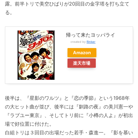
露。前半トリで美空ひばりが20回目の金字塔を打ち立て
る。
帰って来たヨッパライ
created by
Rinker
Amazon
楽天市場
後半は、『星影のワルツ』と『恋の季節』という1968年
の大ヒット曲が並び、後半には『釧路の夜』の美川憲一や
『ラブユー東京』、そしてトリ前に『小樽の人よ』が初出
場で好位置に付けた。
白組トリは３回目の出場だった若手・森進一。『影を慕い