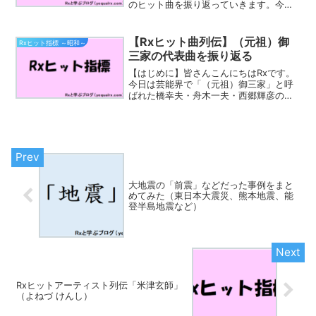
のヒット曲を振り返っていきます。今回
取り上げるのは、「水前寺清子」さんで
す。水前寺 清子（すいぜんじ きよこ、
1945年10月9日- ）は、日本の女性歌
【Rxヒット曲列伝】（元祖）御
Rxヒット指標 ～昭和～
手、女優。本名...
三家の代表曲を振り返る
【はじめに】皆さんこんにちはRxです。
今日は芸能界で「（元祖）御三家」と呼
ばれた橋幸夫・舟木一夫・西郷輝彦のお
３方の代表曲を、私のヒット指標と共に
振り返っていきたいと思います。私のヒ
ット指標に関しては、今後説明していき
たいと思いますが、昭和...
大地震の「前震」などだった事例をまと
めてみた（東日本大震災、熊本地震、能
登半島地震など）
Rxヒットアーティスト列伝「米津玄師」
（よねづ けんし）