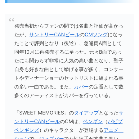
発売当初からファンの間では名曲と評価が高かっ
たが、
サントリー
CANビール
の
CMソング
になっ
たことで評判となり（後述）、急遽両A面として
同年10月に再発売するに至った。元々B面であっ
たにも関わらず非常に人気の高い曲となり、聖子
自身も好きな曲として挙げる事が多く、コンサー
トやディナーショーのセットリストに組まれる事
の多い一曲である。また、
カバー
の定番として数
多くのアーティストがカバーを行っている。
「SWEET MEMORIES」の
タイアップ
となった
サ
ントリー
CANビール
のCMは、
ペンギン
（
パピプ
ペンギンズ
）のキャラクターが登場する
アニメー
ション
で、
ジャズ
バー
で女性歌手が本曲を歌い、