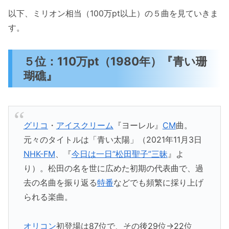
以下、ミリオン相当（100万pt以上）の５曲を見ていきま
す。
５位：110万pt（1980年）『青い珊
瑚礁』
グリコ
・
アイスクリーム
『ヨーレル』
CM
曲。
元々のタイトルは「青い太陽」（2021年11月3日
NHK-FM
、『
今日は一日”松田聖子”三昧
』よ
り）。松田の名を世に広めた初期の代表曲で、過
去の名曲を振り返る
特番
などでも頻繁に採り上げ
られる楽曲。
オリコン
初登場は87位で、その後29位→22位