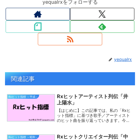
yequalrxをフォローする
yequalrx
関連記事
Rxヒットアーティスト列伝「井
Rxヒット指標 ～平成～
上陽水」
【はじめに】この記事では、私の「Rxヒ
ット指標」に基づき歌手／アーティスト
のヒット曲を振り返っていきます。今回
取り上げるのは、「井上陽水」さんで
す。井上 陽水（いのうえ ようすい、
1948年〈昭和23年〉8月30日 - ）は、日
Rxヒットクリエイター列伝「中
Rxヒット指標 ～昭和～