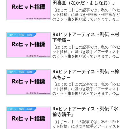
本のシンガー...
田喜直（なかだ・よしなお）」
【はじめに】この記事では、私の「Rxヒ
ット指標」に基づき作詞家・作曲家など
のヒット曲を振り返っていきます。今回
取り上げるのは、「中田喜直」さんで
す。中田 喜直（なかだ よしなお、1923
年〈大正12年〉8月1日 - 2000年〈平成
Rxヒットアーティスト列伝 ～村
Rxヒット指標 ～昭和～
12年〉...
下孝蔵～
【はじめに】この記事では、私の「Rxヒ
ット指標」に基づき歌手／アーティスト
のヒット曲を振り返っていきます。今回
取り上げるのは「村下孝蔵」さんです。
村下 孝蔵（むらした こうぞう、1953年2
月28日 - 1999年6月24日）は、日本のシ
Rxヒットアーティスト列伝 ～梓
Rxヒット指標 ～昭和～
ン...
みちよ～
【はじめに】この記事では、私の「Rxヒ
ット指標」に基づき歌手／アーティスト
のヒット曲を振り返っていきます。今回
取り上げるのは「梓みちよ」さんです。
梓 みちよ（あづさ みちよ、1943年6月4
日 - 2020年1月29日）は、日本の歌手、
Rxヒットアーティスト列伝「水
Rxヒット指標 ～昭和～
女優...
前寺清子」
【はじめに】この記事では、私の「Rxヒ
ット指標」に基づき歌手／アーティスト