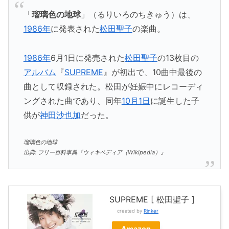
「
瑠璃色の地球
」（るりいろのちきゅう）は、
1986年
に発表された
松田聖子
の楽曲。
1986年
6月1日に発売された
松田聖子
の13枚目の
アルバム
『
SUPREME
』が初出で、10曲中最後の
曲として収録された。松田が妊娠中にレコーディ
ングされた曲であり、同年
10月1日
に誕生した子
供が
神田沙也加
だった。
瑠璃色の地球
出典: フリー百科事典『ウィキペディア（Wikipedia）』
SUPREME [ 松田聖子 ]
created by
Rinker
Amazon