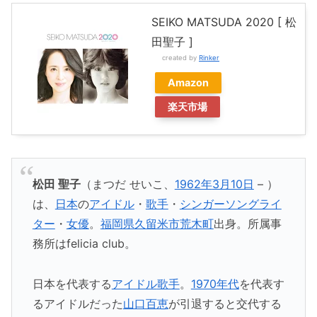
SEIKO MATSUDA 2020 [ 松
田聖子 ]
created by
Rinker
Amazon
楽天市場
松田 聖子
（まつだ せいこ、
1962年
3月10日
– ）
は、
日本
の
アイドル
・
歌手
・
シンガーソングライ
ター
・
女優
。
福岡県
久留米市
荒木町
出身。所属事
務所はfelicia club。
日本を代表する
アイドル
歌手
。
1970年代
を代表す
るアイドルだった
山口百恵
が引退すると交代する