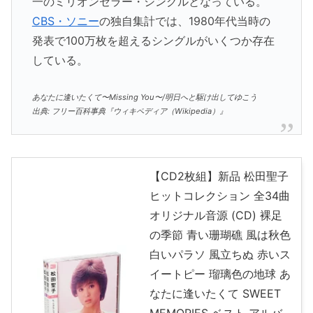
一のミリオンセラー・シングルとなっている。
CBS・ソニー
の独自集計では、1980年代当時の
発表で100万枚を超えるシングルがいくつか存在
している。
あなたに逢いたくて〜Missing You〜/明日へと駆け出してゆこう
出典: フリー百科事典『ウィキペディア（Wikipedia）』
【CD2枚組】新品 松田聖子
ヒットコレクション 全34曲
オリジナル音源 (CD) 裸足
の季節 青い珊瑚礁 風は秋色
白いパラソ 風立ちぬ 赤いス
イートピー 瑠璃色の地球 あ
なたに逢いたくて SWEET
MEMORIES ベスト アルバ