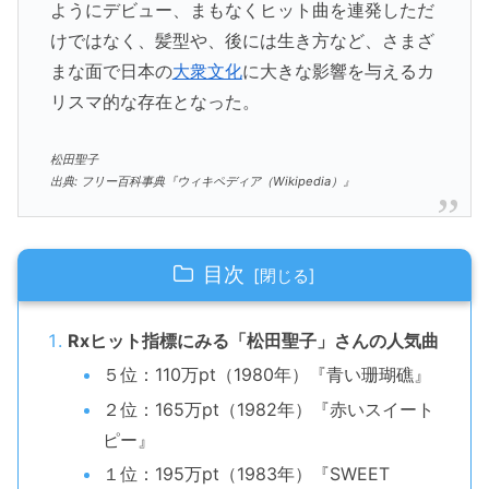
ようにデビュー、まもなくヒット曲を連発しただ
けではなく、髪型や、後には生き方など、さまざ
まな面で日本の
大衆文化
に大きな影響を与えるカ
リスマ的な存在となった。
松田聖子
出典: フリー百科事典『ウィキペディア（Wikipedia）』
目次
Rxヒット指標にみる「松田聖子」さんの人気曲
５位：110万pt（1980年）『青い珊瑚礁』
２位：165万pt（1982年）『赤いスイート
ピー』
１位：195万pt（1983年）『SWEET