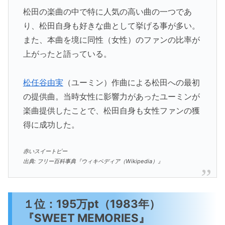
松田の楽曲の中で特に人気の高い曲の一つであ
り、松田自身も好きな曲として挙げる事が多い。
また、本曲を境に同性（女性）のファンの比率が
上がったと語っている。
松任谷由実
（ユーミン）作曲による松田への最初
の提供曲。当時女性に影響力があったユーミンが
楽曲提供したことで、松田自身も女性ファンの獲
得に成功した。
赤いスイートピー
出典: フリー百科事典『ウィキペディア（Wikipedia）』
１位：195万pt（1983年）
『SWEET MEMORIES』