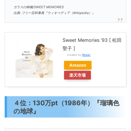
ガラスの林檎/SWEET MEMORIES
出典: フリー百科事典『ウィキペディア（Wikipedia）』
Sweet Memories ’93 [ 松田
聖子 ]
created by
Rinker
Amazon
楽天市場
４位：130万pt（1986年）『瑠璃色
の地球』