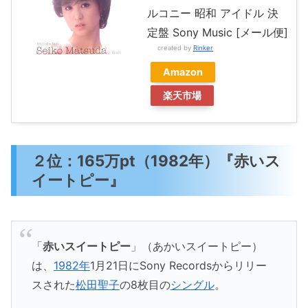
ルコニー 昭和 アイドル 決
定盤 Sony Music [メール便]
created by
Rinker
Amazon
楽天市場
２位：165万pt（1982年）『赤いス
イートピー』
「
赤いスイートピー
」（あかいスイートピー）
は、
1982年
1月21日にSony Recordsからリリー
スされた
松田聖子
の8枚目の
シングル
。