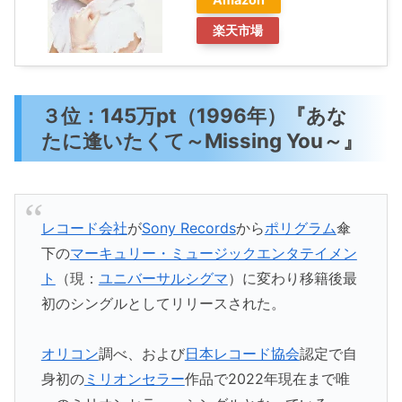
楽天市場
３位：145万pt（1996年）『あな
たに逢いたくて～Missing You～』
レコード会社
が
Sony Records
から
ポリグラム
傘
下の
マーキュリー・ミュージックエンタテイメン
ト
（現：
ユニバーサルシグマ
）に変わり移籍後最
初のシングルとしてリリースされた。
オリコン
調べ、および
日本レコード協会
認定で自
身初の
ミリオンセラー
作品で2022年現在まで唯