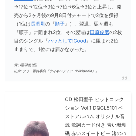
→17位→12位→9位→7位→6位→3位と上昇し、発
売から2ヶ月後の9月8日付チャートで2位を獲得
（1位は
長渕剛
の『
順子
』）。翌週、翌々週も
『順子』に阻まれ2位、その翌週は
田原俊彦
の2枚
目のシングル『
ハッとして!Good
』に阻まれ2位
止まりで、1位には届かなかった。
青い珊瑚礁 (曲)
出典: フリー百科事典『ウィキペディア（Wikipedia）』
CD 松田聖子 ヒットコレク
ション Vol.1 DQCL5101 ベ
ストアルバム オリジナル音
源 歌詞カード付き 青い珊瑚
礁 赤いスイートピー 渚のバ