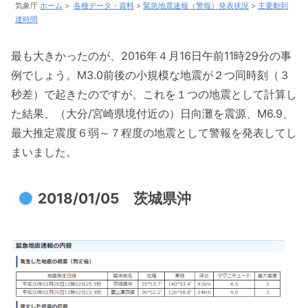
気象庁
ホーム
>
各種データ・資料
>
緊急地震速報（警報）発表状況
>
主要動到
達時間
最も大きかったのが、2016年４月16日午前11時29分の事
例でしょう。M3.0前後の小規模な地震が２つ同時刻（３
秒差）で起きたのですが、これを１つの地震として計算し
た結果、（大分/宮崎県境付近の）日向灘を震源、M6.9、
最大推定震度６弱～７程度の地震として警報を発表してし
まいました。
2018/01/05 茨城県沖