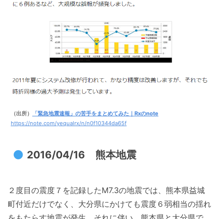
（出所）
「緊急地震速報」の苦手をまとめてみた｜Rxのnote
https://note.com/yequalrx/n/n0f10344da65f
2016/04/16 熊本地震
２度目の震度７を記録したM7.3の地震では、熊本県益城
町付近だけでなく、大分県にかけても震度６弱相当の揺れ
をもたらす地震が発生。それに伴い、熊本県と大分県で、