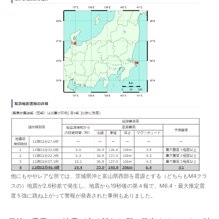
他にもややレアな所では、茨城県沖と富山県西部を震源とする（どちらもM4クラ
スの）地震が2.6秒差で発生し、地震から19秒後の第４報で、M6.4・最大推定震
度５強に跳ね上がって警報が発表された事例もありました。