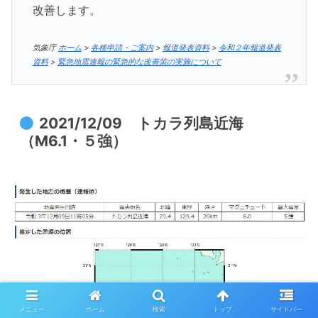
改善します。
気象庁
ホーム
>
各種申請・ご案内
>
報道発表資料
>
令和２年報道発表
資料
>
緊急地震速報の緊急的な改善策の実施について
2021/12/09 トカラ列島近海
（M6.1・５強）
メニュー
ホーム
検索
トップ
サイドバー