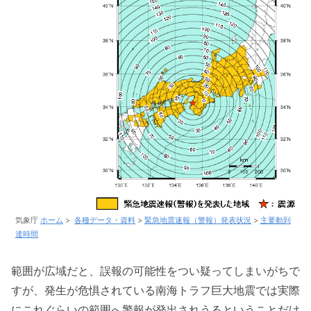
気象庁
ホーム
>
各種データ・資料
>
緊急地震速報（警報）発表状況
>
主要動到
達時間
範囲が広域だと、誤報の可能性をつい疑ってしまいがちで
すが、発生が危惧されている南海トラフ巨大地震では実際
にこれぐらいの範囲へ警報が発出されうるということだけ