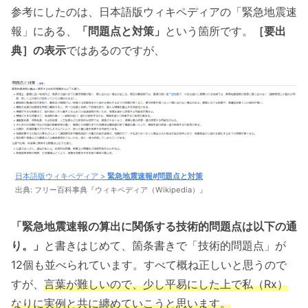
参考にしたのは、日本語版ウィキペディアの「緊急地震速
報」にある、
「問題点と対策」
という箇所です。
［要出
典］の表示
ではあるのですが、
日本語版ウィキペディア >
緊急地震速報#問題点と対策
出典: フリー百科事典『ウィキペディア（Wikipedia）』
「緊急地震速報の算出に関係する技術的問題点は以下の通
り。」
と書きはじめて、箇条書きで「技術的問題点」が
12個も並べられています。すべて概ね正しいと思うので
すが、
言葉が難しいので、少し平易にした上で私（Rx）
なりに
実例
と
共に
纏めていこうと思います。