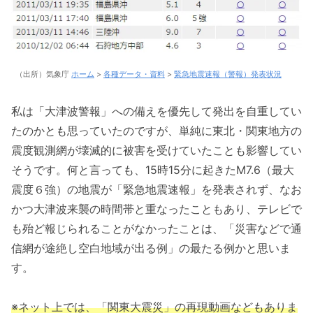
（出所）気象庁
ホーム
>
各種データ・資料
>
緊急地震速報（警報）発表状況
私は「大津波警報」への備えを優先して発出を自重してい
たのかとも思っていたのですが、単純に東北・関東地方の
震度観測網が壊滅的に被害を受けていたことも影響してい
そうです。何と言っても、15時15分に起きたM7.6（最大
震度６強）の地震が「緊急地震速報」を発表されず、なお
かつ大津波来襲の時間帯と重なったこともあり、テレビで
も殆ど報じられることがなかったことは、「災害などで通
信網が途絶し空白地域が出る例」の最たる例かと思いま
す。
※ネット上では、「関東大震災」の再現動画などもありま