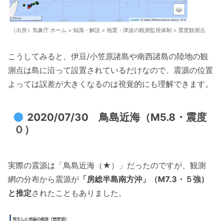
（出所）気象庁 ホーム > 知識・解説 > 地震・津波の観測監視体制 > 震度観測点
こうしてみると、伊豆/小笠原諸島や南西諸島の陸地の観
測点は島に沿って設置されているだけなので、震源の位置
よっては誤差が大きくなるのは視覚的にも理解できます。
2020/07/30 鳥島近海（M5.8・震度
０）
実際の震源は「鳥島近海（★）」だったのですが、観測
網の分布から震源が
「房総半島南方沖」（M7.3・５強）
と推定
されたこともありました。