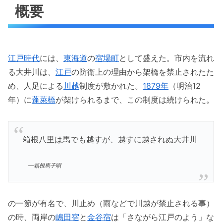
概要
江戸時代
には、
東海道
の
宿場町
として盛えた。市内を流れ
る大井川は、
江戸
の防衛上の理由から架橋を禁止されたた
め、人足による
川越
制度が敷かれた。
1879年
（明治12
年）に
蓬萊橋
が架けられるまで、この制度は続けられた。
箱根八里は馬でも越すが、越すに越されぬ大井川
—箱根馬子唄
の一節が有名で、川止め（雨などで川越が禁止される事）
の時、両岸の
嶋田宿
と
金谷宿
は「さながら江戸のよう」な