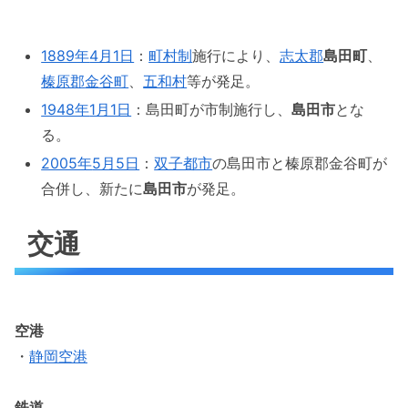
1889年
4月1日
：
町村制
施行により、
志太郡
島田町
、
榛原郡
金谷町
、
五和村
等が発足。
1948年
1月1日
：島田町が市制施行し、
島田市
とな
る。
2005年
5月5日
：
双子都市
の島田市と榛原郡金谷町が
合併し、新たに
島田市
が発足。
交通
空港
・
静岡空港
鉄道