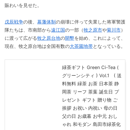
賑わいを見せた。
戊辰戦争
の後、
幕藩体制
の崩壊に伴って失業した将軍警護
隊たちは、市南部から
遠江国
の一部（
牧之原市
や
菊川市
）
に渡って広がる
牧之原台地
の
開墾
を始め、これによって、
現在、牧之原台地は全国有数の
大茶園地帯
となっている。
緑茶ギフト Green Ci-Tea (
グリーンシティ ) Vol.1 ( 送
料無料 緑茶 お茶 日本茶 静
岡茶 リーフ 茶葉 誕生日 プ
レゼント ギフト 贈り物 ご
挨拶 お祝い 内祝い 母の日
父の日 お歳暮 お中元 おし
ゃれ 和モダン 島田市緑茶化