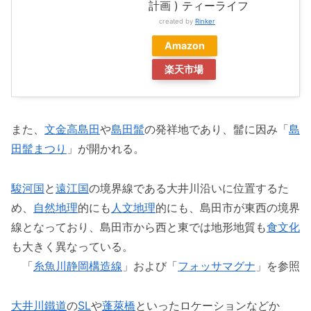
計画 ) ティーライフ
created by
Rinker
Amazon
楽天市場
また、
文金高島田
や
島田髷
の発祥地であり、髷に因み「
島
田髷まつり
」が開かれる。
駿河国
と
遠江国
の境界線である大井川沿いに位置するた
め、
自然地理
的にも
人文地理
的にも、島田市が東西の境界
線となっており、島田市から西と東では地形地質も
食文化
も大きく異なっている。
「
糸魚川静岡構造線
」および「
フォッサマグナ
」を参照
大井川鐵道
の
SL
や
蓬萊橋
といったロケーションなどか