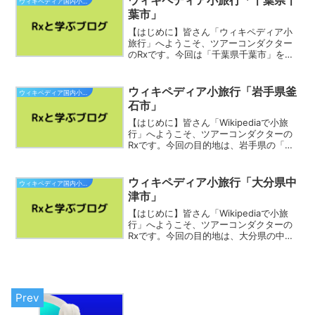
ウィキペディア小旅行「千葉県千
ウィキペディア国内小旅行
る。七尾市出典:...
葉市」
【はじめに】皆さん「ウィキペディア小
旅行」へようこそ、ツアーコンダクター
のRxです。今回は「千葉県千葉市」を巡
っていきます。素敵な旅をお過ごし下さ
い。千葉市（ちばし）は、千葉県中央部
にある市。千葉県の県庁所在地及び最大
ウィキペディア小旅行「岩手県釜
ウィキペディア国内小旅行
の都市であり、政令指定...
石市」
【はじめに】皆さん「Wikipediaで小旅
行」へようこそ、ツアーコンダクターの
Rxです。今回の目的地は、岩手県の「釜
石市」です。素敵な旅をお過ごし下さ
い。概要釜石市（かまいしし）は、岩手
県南東部、三陸復興国立公園の中心に位
ウィキペディア小旅行「大分県中
ウィキペディア国内小旅行
置し、世界三大漁...
津市」
【はじめに】皆さん「Wikipediaで小旅
行」へようこそ、ツアーコンダクターの
Rxです。今回の目的地は、大分県の中津
市です。素敵な旅をお過ごし下さい。中
津市（なかつし）は、大分県の北西端に
位置する市である。中津市出典: フリー百
科事典『ウ...