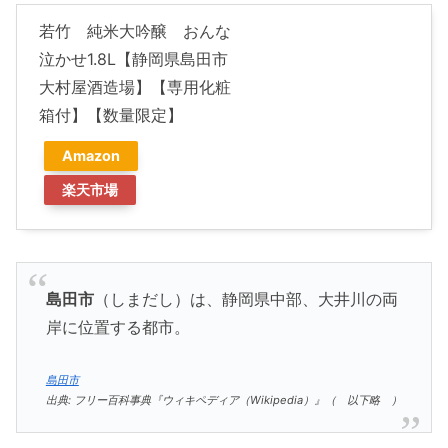
若竹 純米大吟醸 おんな
泣かせ1.8L【静岡県島田市
大村屋酒造場】【専用化粧
箱付】【数量限定】
Amazon
楽天市場
島田市
（しまだし）は、静岡県中部、大井川の両
岸に位置する都市。
島田市
出典: フリー百科事典『ウィキペディア（Wikipedia）』（ 以下略 ）