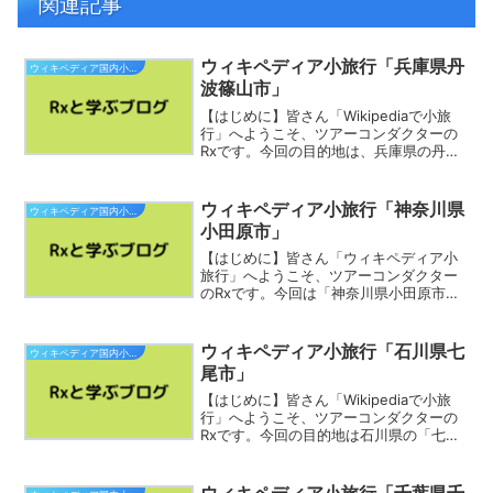
関連記事
ウィキペディア小旅行「兵庫県丹
ウィキペディア国内小旅行
波篠山市」
【はじめに】皆さん「Wikipediaで小旅
行」へようこそ、ツアーコンダクターの
Rxです。今回の目的地は、兵庫県の丹波
篠山市（旧・篠山市）です。素敵な旅を
お過ごし下さい。丹波篠山市（たんばさ
さやまし）は、兵庫県中東部に位置する
ウィキペディア小旅行「神奈川県
ウィキペディア国内小旅行
市。丹波県民局...
小田原市」
【はじめに】皆さん「ウィキペディア小
旅行」へようこそ、ツアーコンダクター
のRxです。今回は「神奈川県小田原市」
を巡っていきます。素敵な旅をお過ごし
下さい。小田原市（おだわらし）は、神
奈川県の西部に位置する市。施行時特例
ウィキペディア小旅行「石川県七
ウィキペディア国内小旅行
市に指定されている。人...
尾市」
【はじめに】皆さん「Wikipediaで小旅
行」へようこそ、ツアーコンダクターの
Rxです。今回の目的地は石川県の「七尾
市」です。素敵な旅をお過ごし下さい。
七尾市は、北陸地方の西部に位置する市
で、石川県能登地方の中心自治体であ