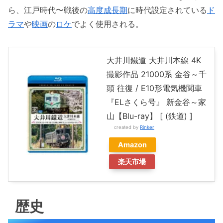
ら、江戸時代〜戦後の
高度成長期
に時代設定されている
ド
ラマ
や
映画
の
ロケ
でよく使用される。
大井川鐵道 大井川本線 4K
撮影作品 21000系 金谷～千
頭 往復 / E10形電気機関車
『ELさくら号』 新金谷～家
山【Blu-ray】 [ (鉄道) ]
created by
Rinker
Amazon
楽天市場
歴史