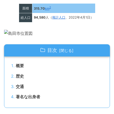
2
面積
315.70
km
94,580
人（
推計人口
、2022年4月1日）
総人口
目次
概要
歴史
交通
著名な出身者