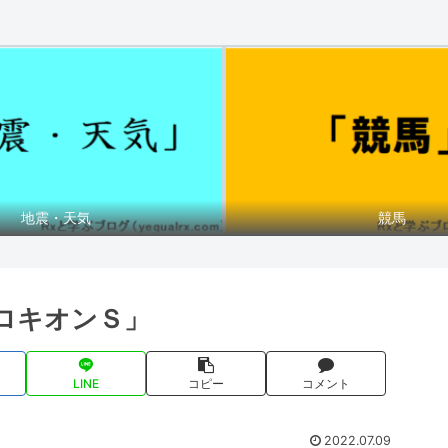
地震・天気
競馬
ロキオンＳ」
LINE
コピー
コメント
2022.07.09