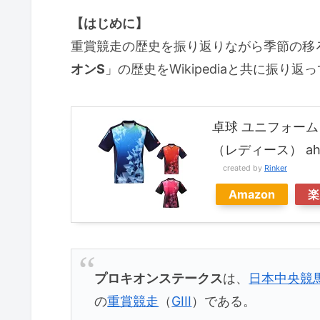
【はじめに】
重賞競走の歴史を振り返りながら季節の移
オンS
」の歴史をWikipediaと共に振り
卓球 ユニフォーム 
（レディース） ah
created by
Rinker
Amazon
楽
プロキオンステークス
は、
日本中央競
の
重賞
競走
（
GIII
）である。