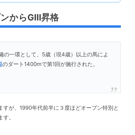
ンからGIII昇格
整備の一環として、5歳（現4歳）以上の馬によ
場
のダート1400mで第1回が施行された。
すが、1990年代前半に３度ほどオープン特別と
ます。