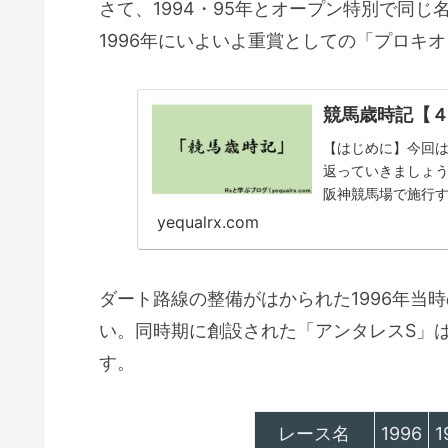
さて、1994・95年とオープン特別で同
1996年にいよいよ重賞としての「プロキ
競馬歳時記【４月
【はじめに】今回は、
返っていきましょう
阪神競馬場で施行す
タレス（Antar...
yequalrx.com
ダート路線の整備がはかられた1996年当
い。同時期に創設された「アンタレスS」
す。
レース名
1996
1