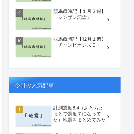
競馬歳時記【１月２週】
「シンザン記念」
競馬歳時記【12月１週】
「チャンピオンズＣ」
今日の人気記事
計測震度6.4（あとちょ
っとで震度７になって
た）地震をまとめてみた