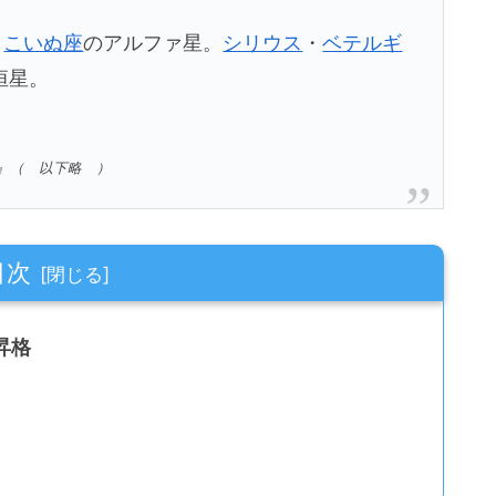
、
こいぬ座
のアルファ星。
シリウス
・
ベテルギ
恒星。
a）』（ 以下略 ）
目次
昇格