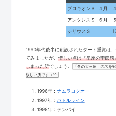
プロキオンＳ
４月
アンタレスＳ
６月
シリウスＳ
1
1990年代後半に創設されたダート重賞は
てみましたが、
惜しい点は『星座の季節感
しまった所
でしょう。
「冬の大三角」の名を冠
欲しい所です（^^;
1996年：
ナムラコクオー
1997年：
バトルライン
1998年：テンパイ