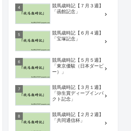
競馬歳時記【７月３週】
「函館記念」
競馬歳時記【６月４週】
「宝塚記念」
競馬歳時記【５月５週】
「東京優駿（日本ダービ
ー）」
競馬歳時記【３月１週】
「弥生賞ディープインパ
クト記念」
競馬歳時記【２月２週】
「共同通信杯」