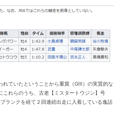
れていたということから重賞（GIII）の実質的な
にこれらのうち、古老【ミスタートウジン】号
年のブランクを経て２回連続出走に入着している逸話