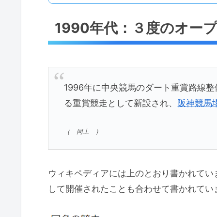
1990年代：３度のオープ
1996年に中央競馬のダート重賞路線
る重賞競走として新設され、
阪神競馬
（ 同上 ）
ウィキペディアには上のとおり書かれていま
して開催されたことも合わせて書かれてい