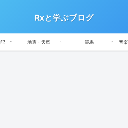
Rxと学ぶブログ
時記
地震・天気
競馬
音楽