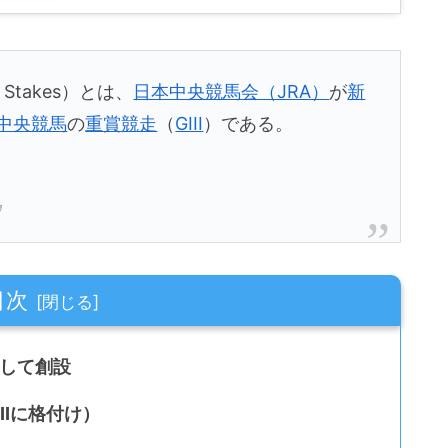
ai Stakes）とは、
日本中央競馬会（JRA）
が
新
中央競馬
の
重賞
競走
（
GIII
）である。
』
目次
として創設
IIに格付け）