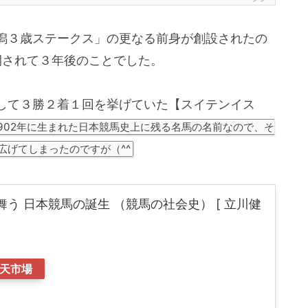
潟３歳ステークス」の更なる前身が創設されたの
再開されて３年後のことでした。
して３勝２着１回を挙げていた【スイテンイス
902年に生まれた日本競馬史上に残る名馬の名前なので、そ
広げてしまったのですが（^^
う 日本競馬の誕生 （競馬の社会史） [ 立川健
天市場