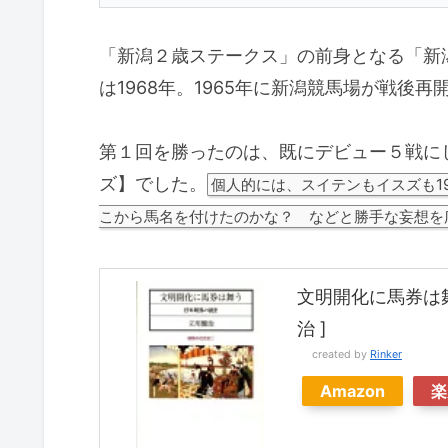
「新潟２歳ステークス」の前身となる「新
は1968年。1965年に新潟競馬場が戦後
第１回を勝ったのは、既にデビュー５戦に
ズ】でした。
個人的には、スイテンもイスズも1
こから馬名を付けたのかな？ などと勝手な妄想を
文明開化に馬券は舞
治 ]
created by
Rinker
Amazon
楽