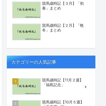
競馬歳時記【３月】「初
春」まとめ
競馬歳時記【２月】「晩
冬」まとめ
カテゴリーの人気記事
競馬歳時記【11月２週】
「福島記念」
競馬歳時記【10月５週】