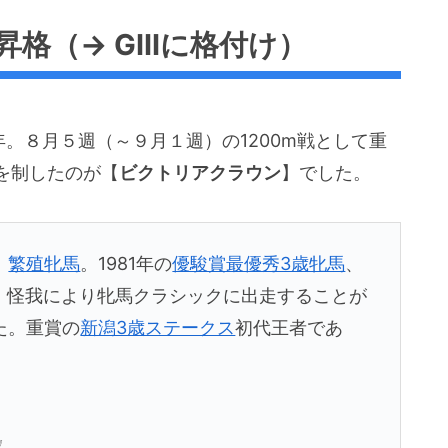
格（→ GIIIに格付け）
年。８月５週（～９月１週）の1200m戦として重
を制したのが【
ビクトリアクラウン
】でした。
、
繁殖牝馬
。1981年の
優駿賞最優秀3歳牝馬
、
。怪我により牝馬クラシックに出走することが
た。重賞の
新潟3歳ステークス
初代王者であ
』