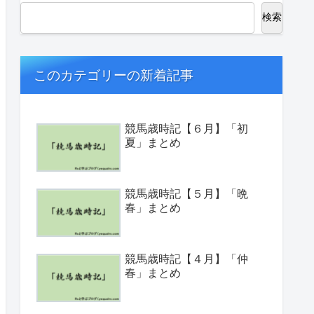
検索
このカテゴリーの新着記事
競馬歳時記【６月】「初
夏」まとめ
競馬歳時記【５月】「晩
春」まとめ
競馬歳時記【４月】「仲
春」まとめ