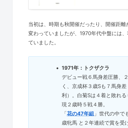
当初は、時期も秋開催だったり、開催距離が1
変わっていましたが、1970年代中盤には、
ていました。
1971年：トクザクラ
デビュー戦６馬身差圧勝、２
く、京成杯３歳Sも７馬身差
利）。白菊Sは４着と敗れる
現２歳時５戦４勝。
「
花の47年組
」世代の中で
歳牝馬 と２年連続で賞を受