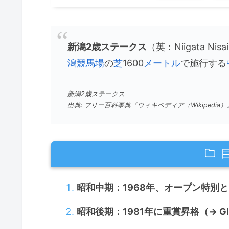
新潟2歳ステークス
（英：Niigata Nis
潟競馬場
の
芝
1600
メートル
で施行する
新潟2歳ステークス
出典: フリー百科事典『ウィキペディア（Wikipedia）
昭和中期：1968年、オープン特別
昭和後期：1981年に重賞昇格（→ GI