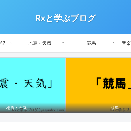
Rxと学ぶブログ
時記
地震・天気
競馬
音楽
地震・天気
競馬