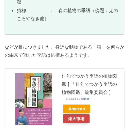
題
猫柳 ： 春の植物の季語（傍題：えの
ころやなぎ他）
などが目につきました。身近な動物である「猫」を何らか
の由来で冠した季語は結構あるようです。
俳句でつかう季語の植物図
鑑 [ 「俳句でつかう季語の
植物図鑑」編集委員会 ]
created by
Rinker
Amazon
楽天市場