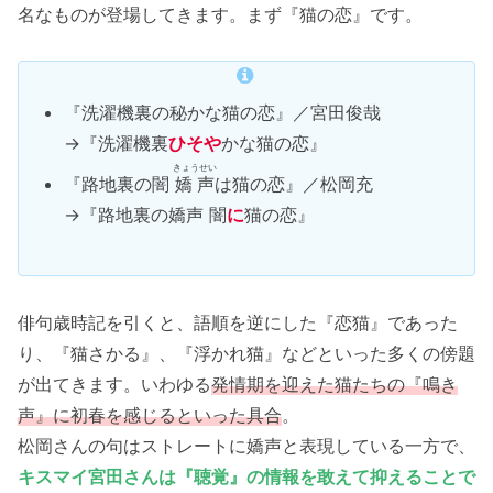
名なものが登場してきます。まず『猫の恋』です。
『洗濯機裏の秘かな猫の恋』／宮田俊哉
→『洗濯機裏
ひそや
かな猫の恋』
きょうせい
『路地裏の闇
嬌声
は猫の恋』／松岡充
→『路地裏の嬌声 闇
に
猫の恋』
俳句歳時記を引くと、語順を逆にした『恋猫』であった
り、『猫さかる』、『浮かれ猫』などといった多くの傍題
が出てきます。いわゆる
発情期を迎えた猫たちの『鳴き
声』に初春を感じるといった具合
。
松岡さんの句はストレートに嬌声と表現している一方で、
キスマイ宮田さんは『聴覚』の情報を敢えて抑えることで