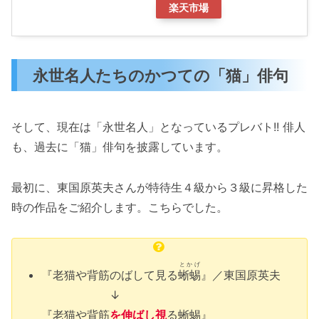
楽天市場
永世名人たちのかつての「猫」俳句
そして、現在は「永世名人」となっているプレバト!! 俳人
も、過去に「猫」俳句を披露しています。
最初に、東国原英夫さんが特待生４級から３級に昇格した
時の作品をご紹介します。こちらでした。
とかげ
『老猫や背筋のばして見る
蜥蜴
』／東国原英夫
↓
『老猫や背筋
を伸ばし視
る蜥蜴』