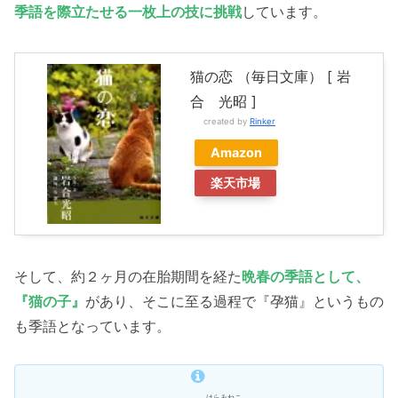
季語を際立たせる一枚上の技に挑戦
しています。
猫の恋 （毎日文庫） [ 岩
合 光昭 ]
created by
Rinker
Amazon
楽天市場
そして、約２ヶ月の在胎期間を経た
晩春の季語として、
『猫の子』
があり、そこに至る過程で『孕猫』というもの
も季語となっています。
はらみねこ