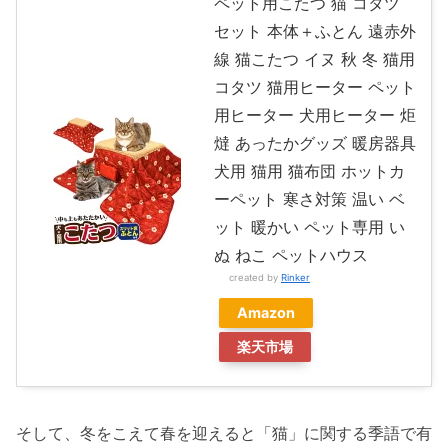
ペット用こたつ 猫 コタツ
セット 本体＋ふとん 遠赤外
線 猫こたつ イヌ 秋 冬 猫用
コタツ 猫用ヒーター ペット
用ヒーター 犬用ヒーター 炬
燵 あったかグッズ 暖房器具
犬用 猫用 猫布団 ホットカ
ーペット 寒さ対策 温い ベ
ット 暖かい ペット専用 い
ぬ ねこ ペットハウス
created by
Rinker
Amazon
楽天市場
そして、冬をこえて春を迎えると「猫」に関する季語で有