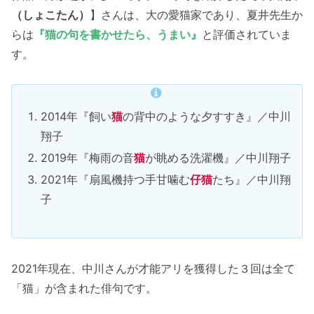
（しょこたん）
】さんは、大の愛猫家であり、夏井先生か
らは
『猫の句を書かせたら、うまい』
と評価されていま
す。
2014年『飼い
猫
の背中のような夕すすき』／中川
翔子
2019年『梅雨の音
猫
が眺める洗濯機』／中川翔子
2021年『扇風機持つ手甘噛む
仔猫
たち』／中川翔
子
2021年現在、中川さんが才能アリを獲得した３回は全て
「猫」が含まれた俳句です。