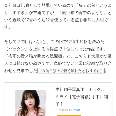
１句目は比喩として登場しているので「猫」の句というよ
り『すすき』が主題ですが、『飼い猫の背中のような』と
いう直喩で17音のうち12音使っている点も非常に大胆で
す。
そして２句目は72点と、この回で特待生昇格を決めた
【パックン】を上回る高得点で１位になった作品です。
『梅雨の音／猫が眺める洗濯機』と、こちらも大胆かつ常
人には描けない叙述です。単純でない非常に複雑な取り合
わせが見事でした
。
（３句目は上で軽く触れたとおりです）
中川翔子写真集 ミラクル
ミライ【電子書籍】[ 中川翔
子 ]
created by
Rinker