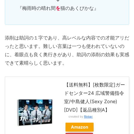
『梅雨時の晴れ間
を
猫のあくびかな』
添削は助詞の１字であり、高レベルな内容での才能アリだ
ったと思います。難しい言葉は一つも使われていないの
に、着眼点も良く奥行きがあり、助詞の添削の効果も実感
できて素晴らしく思います。
【送料無料】[枚数限定]ガー
ドセンター24 広域警備指令
室/中島健人(Sexy Zone)
[DVD]【返品種別A】
created by
Rinker
Amazon