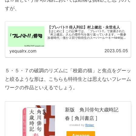
すが、
【プレバト!! 俳人列伝】村上健志・永世名人
【はじめに】この記事では、「プレバト!!」で披露された
「村上健志」さんの傑作句を振り返っていきます。一般参
加者時代：僅か２回で特待生のスーパールーキーNHK短歌
「短歌de胸キュン」（NHK Eテレ、第4日曜、2015年4月 -
）趣味は短歌...
2023.05.05
yequalrx.com
５・５・７の破調のリズムに「校庭の猫」と焦点をグーッ
と絞るような形は、こちらも特待生とは思えないフレーム
ワークの作品といえるでしょう。
新版 角川俳句大歳時記
春 [ 角川書店 ]
created by
Rinker
Amazon