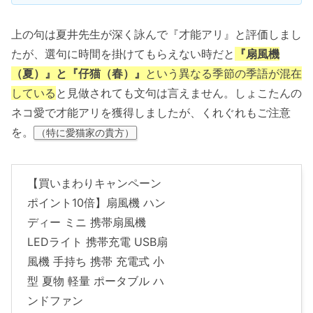
上の句は夏井先生が深く詠んで『才能アリ』と評価しまし
たが、選句に時間を掛けてもらえない時だと
『扇風機
（夏）』と『仔猫（春）』
という異なる季節の季語が混在
している
と見做されても文句は言えません。しょこたんの
ネコ愛で才能アリを獲得しましたが、くれぐれもご注意
を。
（特に愛猫家の貴方）
【買いまわりキャンペーン
ポイント10倍】扇風機 ハン
ディー ミニ 携帯扇風機
LEDライト 携帯充電 USB扇
風機 手持ち 携帯 充電式 小
型 夏物 軽量 ポータブル ハ
ンドファン