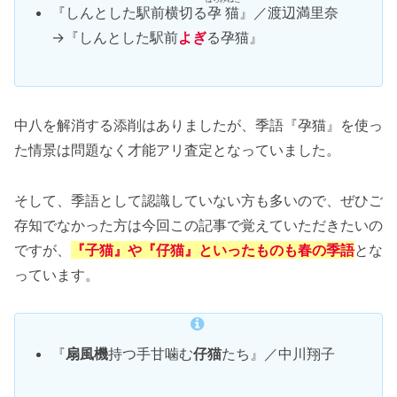
『しんとした駅前横切る
孕猫
』／渡辺満里奈
→『しんとした駅前
よぎ
る孕猫』
中八を解消する添削はありましたが、季語『孕猫』を使っ
た情景は問題なく才能アリ査定となっていました。
そして、季語として認識していない方も多いので、ぜひご
存知でなかった方は今回この記事で覚えていただきたいの
ですが、
『子猫』や『仔猫』といったものも春の季語
とな
っています。
『
扇風機
持つ手甘噛む
仔猫
たち』／中川翔子