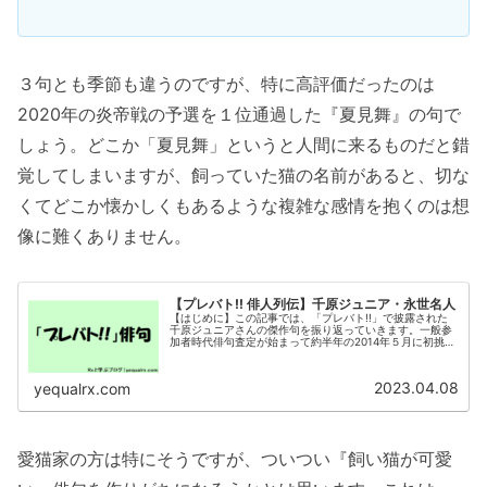
３句とも季節も違うのですが、特に高評価だったのは
2020年の炎帝戦の予選を１位通過した『夏見舞』の句で
しょう。どこか「夏見舞」というと人間に来るものだと錯
覚してしまいますが、飼っていた猫の名前があると、切な
くてどこか懐かしくもあるような複雑な感情を抱くのは想
像に難くありません。
【プレバト!! 俳人列伝】千原ジュニア・永世名人
【はじめに】この記事では、「プレバト!!」で披露された
千原ジュニアさんの傑作句を振り返っていきます。一般参
加者時代俳句査定が始まって約半年の2014年５月に初挑戦
した「千原ジュニア」さん。しかし初回は８位10点でし
た。１句目は『滝』という季...
2023.04.08
yequalrx.com
愛猫家の方は特にそうですが、ついつい『飼い猫が可愛