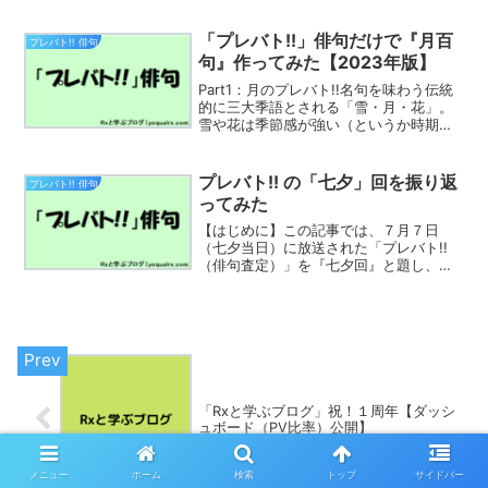
たいと思います。「才能アリ」の俳句た
ちまずは手近なところから、一般参加者
が披露し、「才能アリ」を獲得した作品
「プレバト!!」俳句だけで『月百
プレバト!! 俳句
からみていきましょう。...
句』作ってみた【2023年版】
Part1：月のプレバト!!名句を味わう伝統
的に三大季語とされる「雪・月・花」。
雪や花は季節感が強い（というか時期を
選ばないと見ることすら出来ない）です
が、月は一年間見上げれば空あるので意
識しないと『季語感』が弱いものです。
プレバト!! の「七夕」回を振り返
プレバト!! 俳句
ただここから見て...
ってみた
【はじめに】この記事では、７月７日
（七夕当日）に放送された「プレバト!!
（俳句査定）」を『七夕回』と題し、過
去の放送と披露された俳句を振り返って
いきたいと思います。2016年７月７日放
送回東京では、前日から10度ほど昼の気
温が高まり、最高気...
「Rxと学ぶブログ」祝！１周年【ダッシ
ュボード（PV比率）公開】
メニュー
ホーム
検索
トップ
サイドバー