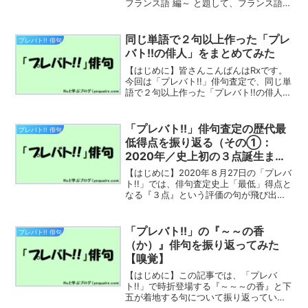
フランス語 編～ と題して、フランス語由
来の言葉（既に日本語化してしまってい
るものも多いですが）を取り入れること
による効果を学んで行きたく思います。
同じ単語で２句以上作った「プレ
プレバト!! 俳句
皆さんの作句のご...
バト!!の俳人」をまとめてみた
【はじめに】皆さんこんばんはRxです。
今回は「プレバト!!」俳句査定で、同じ単
語で２句以上作った「プレバト!!の俳人」
をまとめていきたいと思います。百聞は
一見にしかず。早速、具体例をみていき
ましょう！藤本敏史（永世名人）2014 →
「プレバト!!」俳句査定の歴代最
プレバト!! 俳句
201...
低得点を振り返る（その①：
2020年／史上初の３点誕生ま
で）
【はじめに】2020年８月27日の「プレバ
ト!!」では、俳句査定史上「最低」得点と
なる『３点』という評価の句が飛び出し
ました。この記事では、番組開始から
「３点」の句が誕生するまで、即ち、
2013～2020年の『歴代最低得点』の俳
「プレバト!!」の『～～の香
プレバト!! 俳句
句を「ランキ...
（か）』俳句を振り返ってみた
【嗅覚】
【はじめに】この記事では、「プレバ
ト!!」で時折登場する『～～～の香』と下
五が着地する句について振り返っていき