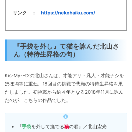
リンク ：
https://nekohaiku.com/
『手袋を外し』て猫を詠んだ北山さ
ん（特待生昇格の句）
Kis-My-Ft2の北山さんは、才能アリ・凡人・才能ナシを
ほぼ均等に重ね、18回目の挑戦で悲願の特待生昇格を果
たしました。初挑戦から約４年となる2018年11月に詠ん
だのが、こちらの作品でした。
『
手袋
を外して撫でる
猫
の喉』／北山宏光