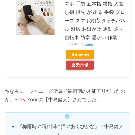
マホ 手袋 五本指 親指 人差
し指 指先 が 出る 手袋 グロ
ーブ スマホ対応 タッチパネ
ル 対応 お出かけ 通勤 通学
自転車 防寒 暖かい 作業
created by
Rinker
Amazon
楽天市場
ちなみに、ジャニーズ所属で最初期の才能アリだったの
が、Se
xy
Zoneの【中島健人】さんでした。
『梅雨時の晴れ間に猫のあくびかな』／中島健人
↓