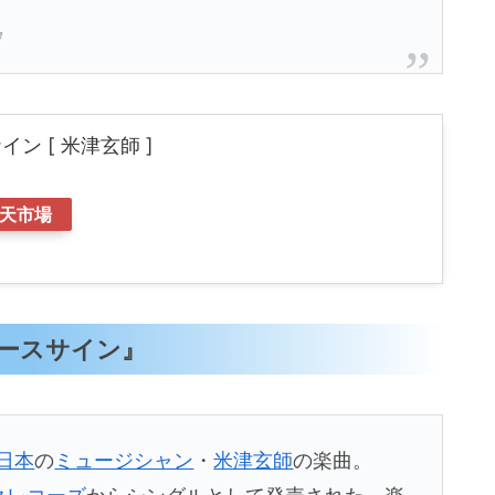
』
イン [ 米津玄師 ]
天市場
『ピースサイン』
日本
の
ミュージシャン
・
米津玄師
の楽曲。