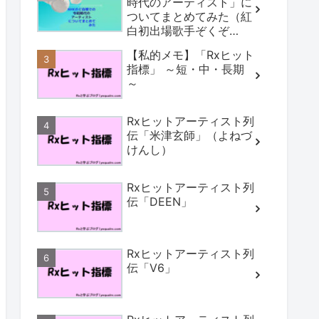
時代のアーティスト」に
ついてまとめてみた（紅
白初出場歌手ぞくぞ
く！）
【私的メモ】「Rxヒット
指標」 ～短・中・長期
～
Rxヒットアーティスト列
伝「米津玄師」（よねづ
けんし）
Rxヒットアーティスト列
伝「DEEN」
Rxヒットアーティスト列
伝「V6」