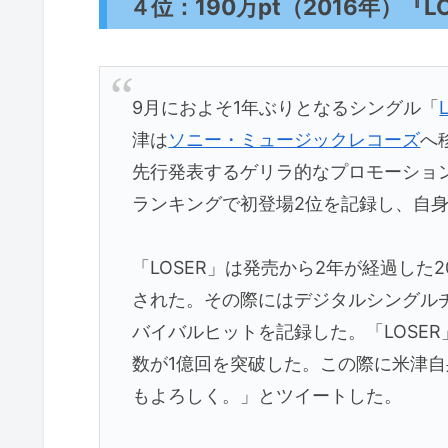
４位：190万pt（2016年）『L
9月におよそ1年ぶりとなるシングル「
津は
ソニー・ミュージックレコーズ
へ
先行発表するゲリラ的なプロモーショ
ランキングで初登場2位を記録し、自
「LOSER」は発売から2年が経過した2
された。その際にはデジタルシングルチ
バイバルヒットを記録した。「LOSER」
数が1億回を突破した。この際に米津自
もよろしく。」とツイートした。