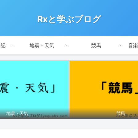
Rxと学ぶブログ
時記
地震・天気
競馬
音楽
地震・天気
競馬