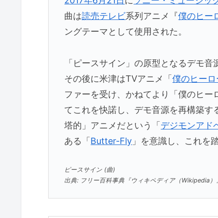
2017年
6月21日
に
ソニー・ミュージッ
曲は
読売テレビ
系列アニメ『
僕のヒー
ングテーマとして使用された。
「ピースサイン」の原型となるデモ音源
その後に米津はTVアニメ「
僕のヒーロ
ファーを受け、かねてより「僕のヒー
てこれを快諾し、デモ音源を再構築す
塔的」アニメだという「
デジモンアド
ある「
Butter-Fly
」を意識し、これを
ピースサイン (曲)
出典: フリー百科事典『ウィキペディア（Wikipedia）