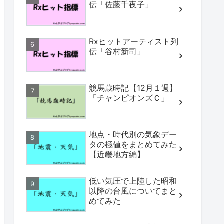
伝「佐藤千夜子」
Rxヒットアーティスト列
伝「谷村新司」
競馬歳時記【12月１週】
「チャンピオンズＣ」
地点・時代別の気象デー
タの極値をまとめてみた
【近畿地方編】
低い気圧で上陸した昭和
以降の台風についてまと
めてみた