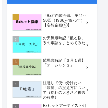
「Rx紅白歌合戦」第41～
50回（1966～1975年）
【妄想企画④】
お天気歳時記「散る桜」
系の季語をまとめてみた
競馬歳時記【３月１週】
「オーシャンＳ」
注意して使い分けたい
「震度」の捉え方につい
て（揺れの大きさ／被害
の程度）
Rxヒットアーティスト列