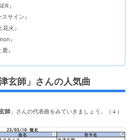
SER』
ピースサイン』
打上花火』
mon』
と鹿』
米津玄師」さんの人気曲
玄師
」さんの代表曲をみていきましょう。（↓）