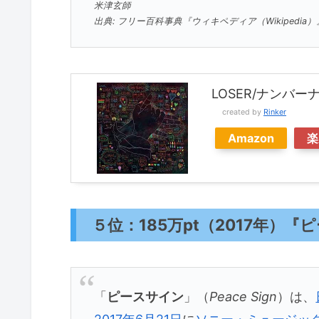
米津玄師
出典: フリー百科事典『ウィキペディア（Wikipedia）
LOSER/ナンバーナ
created by
Rinker
Amazon
楽
５位：185万pt（2017年）
「
ピースサイン
」（
Peace Sign
）は、