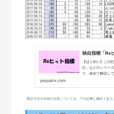
独自指標「Rx
【はじめに】この
伝」などのシリーズ
て、改めて解説し
「Rxヒット指標」っ
yequalrx.com
集計方法や企画の主旨については、下の記事に纏めてあり