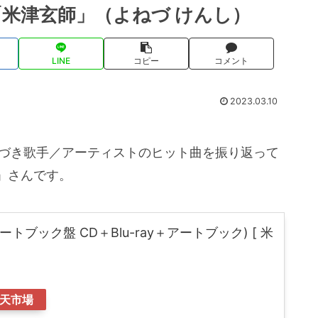
「米津玄師」（よねづ けんし）
LINE
コピー
コメント
2023.03.10
基づき歌手／アーティストのヒット曲を振り返って
」さんです。
(アートブック盤 CD＋Blu-ray＋アートブック) [ 米
天市場