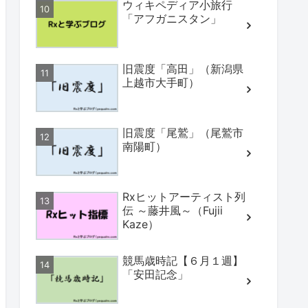
ウィキペディア小旅行
「アフガニスタン」
旧震度「高田」（新潟県
上越市大手町）
旧震度「尾鷲」（尾鷲市
南陽町）
Rxヒットアーティスト列
伝 ～藤井風～（Fujii
Kaze）
競馬歳時記【６月１週】
「安田記念」