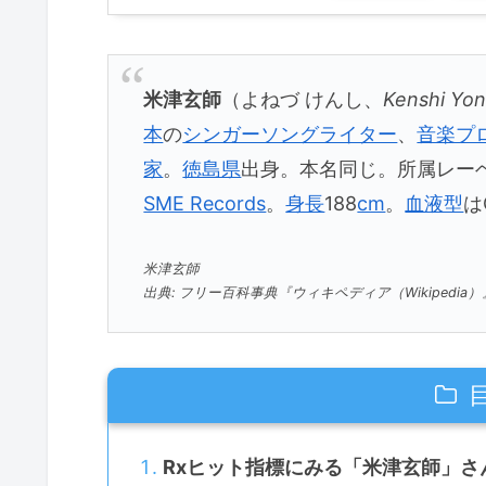
米津玄師
（よねづ けんし、
Kenshi Yo
本
の
シンガーソングライター
、
音楽プ
家
。
徳島県
出身。本名同じ。所属レー
SME Records
。
身長
188
cm
。
血液型
は
米津玄師
出典: フリー百科事典『ウィキペディア（Wikipedia）
Rxヒット指標にみる「米津玄師」さ