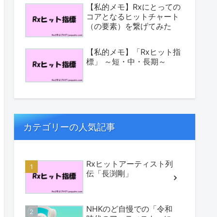
【私的メモ】Rxにとっての
コアとなるヒットチャート
（の要素）を繋げてみた
【私的メモ】「Rxヒット指
標」 ～短・中・長期～
カテゴリーの人気記事
Rxヒットアーティスト列
伝「長渕剛」
NHKのど自慢での「令和