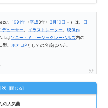
nezu
、
1991年
〈
平成
3年〉
3月10日
– ）は、
日
ロデューサー
、
イラストレーター
、
映像作
ベルは
ソニー・ミュージックレーベルズ
内の
O型。
ボカロP
としての名義は
ハチ
。
』
目次
んの人気曲