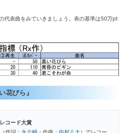
の代表曲をみていきましょう。表の基準は50万pt
黒い花びら』
本レコード大賞
」（作詞：
永六輔
・作曲：
中村八大
）でレコー