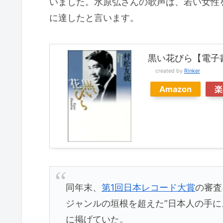
いました。水原弘さんの歌声は、若い女性
に達したと言います。
黒い花びら【電子書
created by
Rinker
Amazon
楽
同年末、
第1回日本レコード大賞
の審査
ジャンルの垣根を超えた”日本人の手に
に掲げていた。