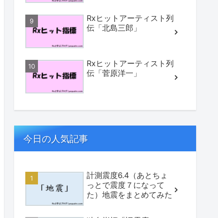
Rxヒットアーティスト列
伝「北島三郎」
Rxヒットアーティスト列
伝「菅原洋一」
今日の人気記事
計測震度6.4（あとちょ
っとで震度７になって
た）地震をまとめてみた