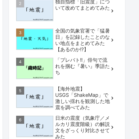
独自指標「旧震度」につ
いて改めてまとめてみた
全国の気象官署で「猛暑
日」を記録したことのな
い地点をまとめてみた
【あるのか!?】
「プレバト!!」俳句で流
れを掴む『暑い』季語た
ち
【海外地震】
USGS「ShakeMap」で
激しい揺れを観測した地
震を調べてみた
日米の震度（気象庁／メ
ルカリ震度階級）の解説
文をざっくり対比させて
みた