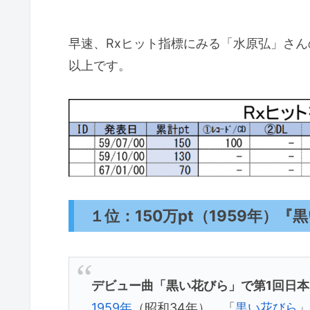
早速、Rxヒット指標にみる「水原弘」さん
以上です。
１位：150万pt（1959年）『
デビュー曲「黒い花びら」で第1回日
1959年
（昭和34年）、「
黒い花びら