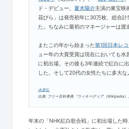
ド・デビュー。
夏木陽介
主演の東宝映
花びら」は発売初年に30万枚、総合計
た。ちなみに最初のマネージャーは渡
またこの年から始まった
第1回日本レ
ュー年の大賞受賞は現在においても水
に初出場。その後も3年連続で紅白に出
した。そして20代の女性たちに多大な
水原弘
出典: フリー百科事典『ウィキペディア（Wikipedia）
年末の「NHK紅白歌合戦」に初出場した時