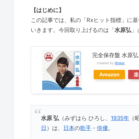
【はじめに】
この記事では、私の「Rxヒット指標」に
いきます。今回取り上げるのは「
水原弘
」
完全保存盤 水原弘 
created by
Rinker
Amazon
楽
水原 弘
（みずはら ひろし、
1935年
（昭
日
）は、
日本
の
歌手
・
俳優
。