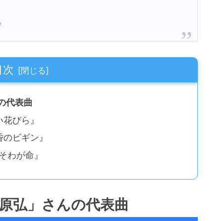
』
目次
の代表曲
黒い花びら』
黄昏のビギン』
こそわが命』
水原弘」さんの代表曲