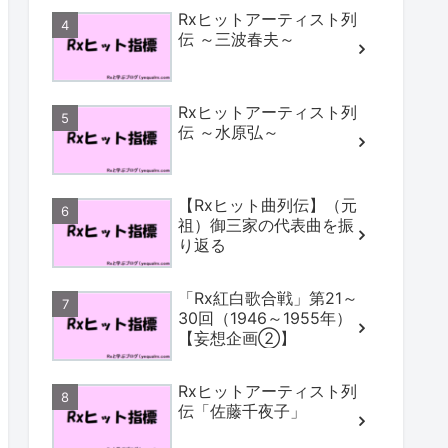
Rxヒットアーティスト列
伝 ～三波春夫～
Rxヒットアーティスト列
伝 ～水原弘～
【Rxヒット曲列伝】（元
祖）御三家の代表曲を振
り返る
「Rx紅白歌合戦」第21～
30回（1946～1955年）
【妄想企画②】
Rxヒットアーティスト列
伝「佐藤千夜子」