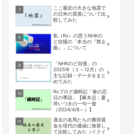
ここ最近の大きな地震で
の日米の震度について比
較してみた
私（Rx）の思うNHKの
ど自慢の「本当の『禁止
曲』」について
「NHKのど自慢」の
2025年（１～12月）の
主な記録・データをまと
めてみた
Rxブログ歳時記「春の忌
日の季語」【啄木忌：夏
井いつきの一句一遊
（2024/4/8～）】
過去の名馬たちの獲得賞
金を現代の価値に換算し
て比較してみた（イクイ