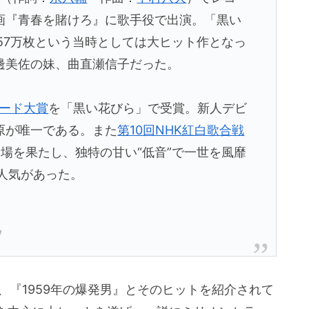
画『青春を賭けろ』に歌手役で出演。「黒い
57万枚という当時としては大ヒット作となっ
邊美佐の妹、曲直瀬信子だった。
コード大賞
を「黒い花びら」で受賞。新人デビ
原が唯一である。また
第10回NHK紅白歌合戦
場を果たし、独特の甘い“低音”で一世を風靡
人気があった。
』
、『1959年の爆発男』とそのヒットを紹介されて