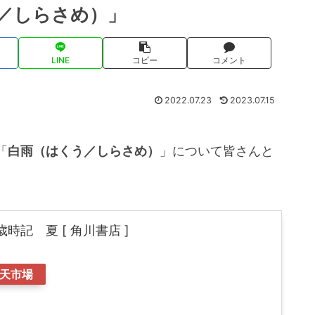
／しらさめ）」
LINE
コピー
コメント
2022.07.23
2023.07.15
「
白雨（はくう／しらさめ）
」について皆さんと
時記 夏 [ 角川書店 ]
天市場