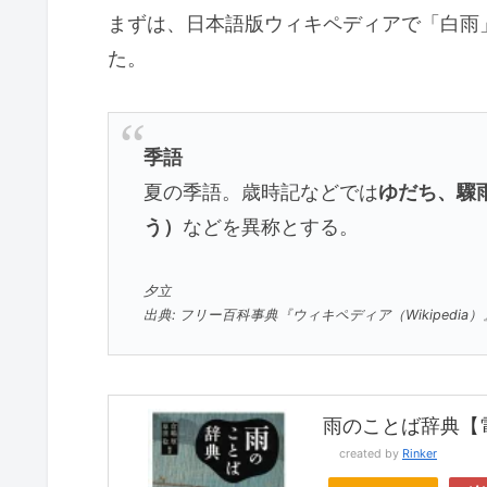
まずは、日本語版ウィキペディアで「白雨
た。
季語
夏の季語。歳時記などでは
ゆだち、驟
う）
などを異称とする。
夕立
出典: フリー百科事典『ウィキペディア（Wikipedia）
雨のことば辞典【
created by
Rinker