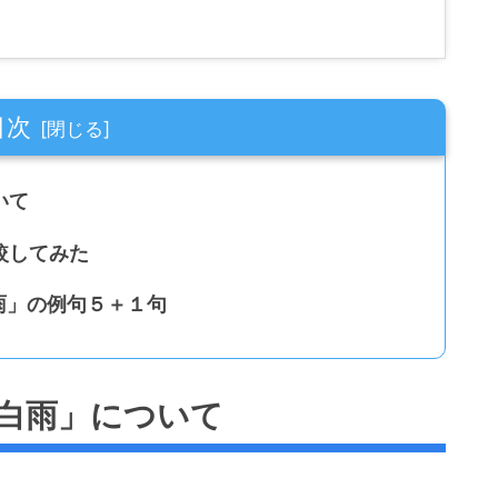
目次
いて
較してみた
白雨」の例句５＋１句
白雨」について