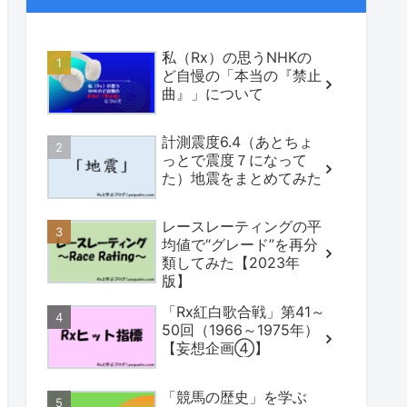
私（Rx）の思うNHKの
ど自慢の「本当の『禁止
曲』」について
計測震度6.4（あとちょ
っとで震度７になって
た）地震をまとめてみた
レースレーティングの平
均値で“グレード”を再分
類してみた【2023年
版】
「Rx紅白歌合戦」第41～
50回（1966～1975年）
【妄想企画④】
「競馬の歴史」を学ぶ