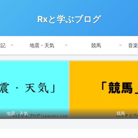
Rxと学ぶブログ
時記
地震・天気
競馬
音楽
地震・天気
競馬