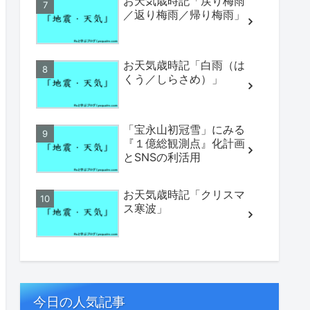
お天気歳時記「戻り梅雨
／返り梅雨／帰り梅雨」
お天気歳時記「白雨（は
くう／しらさめ）」
「宝永山初冠雪」にみる
『１億総観測点』化計画
とSNSの利活用
お天気歳時記「クリスマ
ス寒波」
今日の人気記事