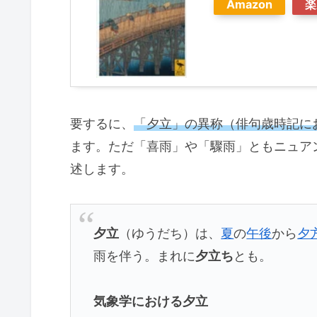
Amazon
楽
要するに、
「夕立」の異称（俳句歳時記に
ます。ただ「喜雨」や「驟雨」ともニュア
述します。
夕立
（ゆうだち）は、
夏
の
午後
から
夕
雨を伴う。まれに
夕立ち
とも。
気象学における夕立