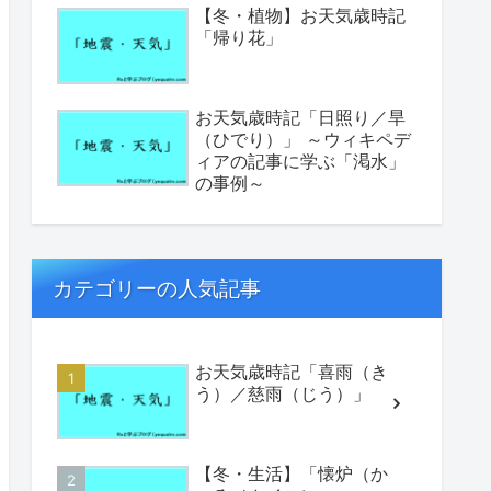
【冬・植物】お天気歳時記
「帰り花」
お天気歳時記「日照り／旱
（ひでり）」 ～ウィキペデ
ィアの記事に学ぶ「渇水」
の事例～
カテゴリーの人気記事
お天気歳時記「喜雨（き
う）／慈雨（じう）」
【冬・生活】「懐炉（か