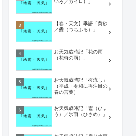
いろ／カイロ）」
【春・天文】季語「黄砂
／霾（つちふる）」
お天気歳時記「花の雨
（花時の雨）」
お天気歳時記「桜流し」
（平成・令和に再注目の
春の言葉）
お天気歳時記「雹（ひょ
う）／氷雨（ひさめ）」