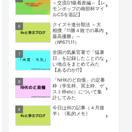
～交流G1級着差編～【レ
モンポップの南部杯マイ
ルCSを追記】
クイズ十進分類法 ～大
相撲『11勝４敗での幕内
最高優勝』～
（№671.11）
全国の気象官署で「猛暑
日」を記録したことのな
い地点をまとめてみた
【あるのか!?】
「NHKのど自慢」の定番
枠（学生枠、冥土枠、ゲ
スト枠etc）について集
計してみた
今日は何の記事（４月後
半）《私的メモ》