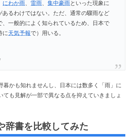
、
にわか雨
、
雷雨
、
集中豪雨
といった現象に
があるわけではない。ただ、通常の驟雨など
で、一般的によく知られているため、日本で
特に
天気予報
で）用いる。
』
野暮かも知れませんし、日本には数多く「雨」に
いても見解が一部で異なる点を抑えていきましょ
や辞書を比較してみた