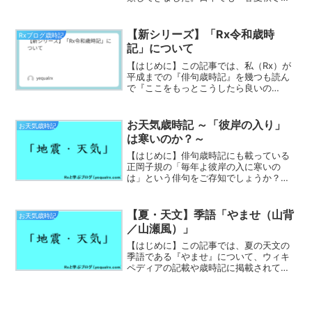
が基本的な分類としてすっかり定着して
います。（俳句歳時記では例外的に「新
年」を近代になって設けたり、あるいは
【新シリーズ】「Rx令和歳時
Rxブログ歳時記
中国でも「土用」を設けた...
記」について
【はじめに】この記事では、私（Rx）が
平成までの『俳句歳時記』を幾つも読ん
で『ここをもっとこうしたら良いの
に！』と感じている部分を補ったらどう
なりそうかを『#Rx令和歳時記』と題し
て公開している新シリーズについてまと
お天気歳時記 ～「彼岸の入り」
お天気歳時記
めていきます。１．「ハッ...
は寒いのか？～
【はじめに】俳句歳時記にも載っている
正岡子規の「毎年よ彼岸の入に寒いの
は」という俳句をご存知でしょうか？エ
ピソードも含めて結構話題にのぼる作品
ではあるので、今回は「本当に彼岸の入
りは寒いことが多いのか」を検証してい
【夏・天文】季語「やませ（山背
お天気歳時記
きたいと思います。「彼岸」...
／山瀬風）」
【はじめに】この記事では、夏の天文の
季語である『やませ』について、ウィキ
ペディアの記載や歳時記に掲載されてい
る例句を纏めていきます。ウィキペディ
アで学ぶ「やませ」やませ＝偏東風（山
背）とは、北日本の（主に東北地方）太