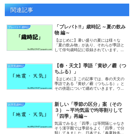
関連記事
「プレバト!!」歳時記 ～夏の飲み
プレバト!! 歳時記
物 編～
【はじめに】暑い盛りの夏には様々な
「夏の飲み物」があり、それらが季語と
して俳句歳時記に収録されています。今
回は、「プレバト!!」で披露された俳句な
どを振り返りつつ、夏の飲み物の季語に
どんなものがあるか共に学んでいきまし
【春・天文】季語「黄砂／霾（つ
お天気歳時記
ょう！清涼飲料水手元の...
ちふる）」
【はじめに】この記事では、春の天文の
季語である『黄砂／霾（つちふる）』と
その傍題について纏めていきます。ウィ
キペディアにみる「黄砂」黄砂（こう
さ、おうさ、黄沙とも）とは、特に中国
を中心とした東アジア内陸部の砂漠また
新しい「季節の区分」案（その
お天気歳時記
は乾燥地域の砂塵が強風を伴...
３） ～平均気温で均等割りして
「四季」再編～
気温でみると「四季」は等間隔じゃなさ
そう漢字圏では季節をよく「四季」で分
類してきました。日本でも「春夏秋冬」