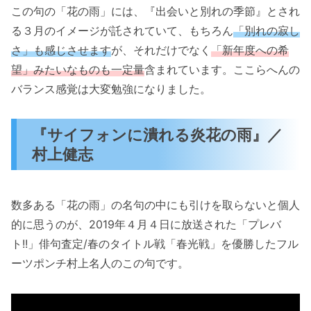
この句の「花の雨」には、『出会いと別れの季節』とされ
る３月のイメージが託されていて、もちろん
「別れの寂し
さ」も感じさせます
が、それだけでなく
「新年度への希
望」みたいなものも一定量
含まれています。ここらへんの
バランス感覚は大変勉強になりました。
『サイフォンに潰れる炎花の雨』／
村上健志
数多ある「花の雨」の名句の中にも引けを取らないと個人
的に思うのが、2019年４月４日に放送された「プレバ
ト!!」俳句査定/春のタイトル戦「春光戦」を優勝したフル
ーツポンチ村上名人のこの句です。