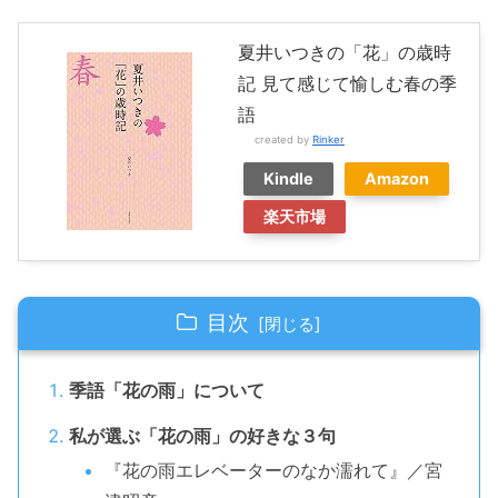
夏井いつきの「花」の歳時
記 見て感じて愉しむ春の季
語
created by
Rinker
Kindle
Amazon
楽天市場
目次
季語「花の雨」について
私が選ぶ「花の雨」の好きな３句
『花の雨エレベーターのなか濡れて』／宮