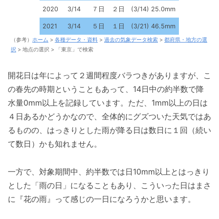
2020
3/14
７日
２日
(3/14) 25.0mm
2021
3/14
５日
１日
(3/21) 46.5mm
（参考）
ホーム
>
各種データ・資料
>
過去の気象データ検索
>
都府県・地方の選
択
> 地点の選択 > 「東京」で検索
開花日は年によって２週間程度バラつきがありますが、こ
の春先の時期ということもあって、14日中の約半数で降
水量0mm以上を記録しています。ただ、1mm以上の日は
４日あるかどうかなので、全体的にグズついた天気ではあ
るものの、はっきりとした雨が降る日は数日に１回（続い
て数日）かも知れません。
一方で、対象期間中、約半数では日10mm以上とはっきり
とした「雨の日」になることもあり、こういった日はまさ
に『花の雨』って感じの一日になろうかと思います。