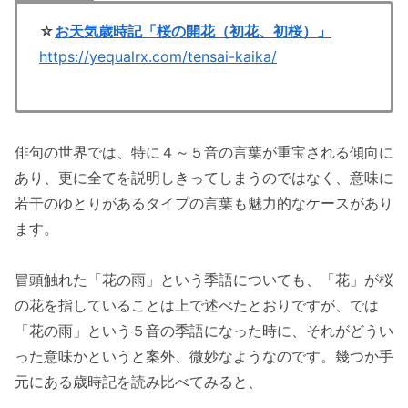
☆
お天気歳時記「桜の開花（初花、初桜）」
https://yequalrx.com/tensai-kaika/
俳句の世界では、特に４～５音の言葉が重宝される傾向に
あり、更に全てを説明しきってしまうのではなく、意味に
若干のゆとりがあるタイプの言葉も魅力的なケースがあり
ます。
冒頭触れた「花の雨」という季語についても、「花」が桜
の花を指していることは上で述べたとおりですが、では
「花の雨」という５音の季語になった時に、それがどうい
った意味かというと案外、微妙なようなのです。幾つか手
元にある歳時記を読み比べてみると、