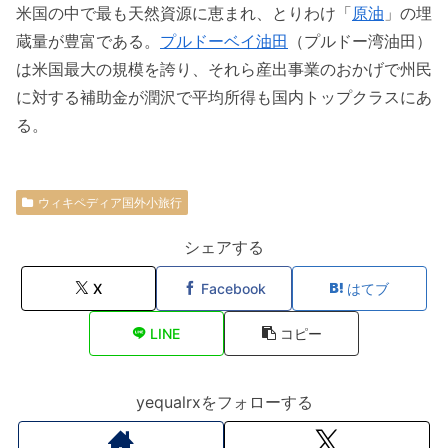
米国の中で最も天然資源に恵まれ、とりわけ「
原油
」の埋
蔵量が豊富である。
プルドーベイ油田
（プルドー湾油田）
は米国最大の規模を誇り、それら産出事業のおかげで州民
に対する補助金が潤沢で平均所得も国内トップクラスにあ
る。
ウィキペディア国外小旅行
シェアする
X
Facebook
はてブ
LINE
コピー
yequalrxをフォローする