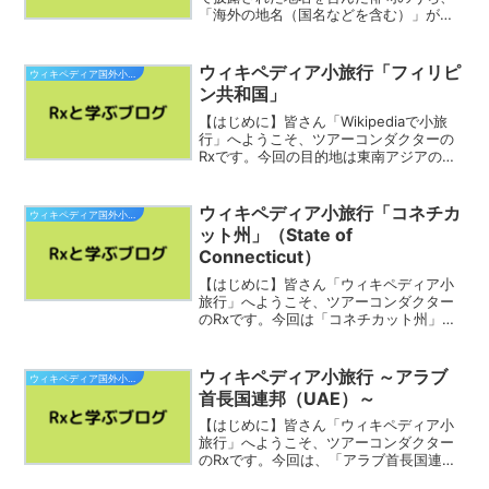
「海外の地名（国名などを含む）」が詠
み込まれたものをピックアップしてご紹
介していきます。☆「プレバト!!」俳句で
旅気分！（その2）（↑）以前、noteに
ウィキペディア小旅行「フィリピ
ウィキペディア国外小旅行
書いた「俳句...
ン共和国」
【はじめに】皆さん「Wikipediaで小旅
行」へようこそ、ツアーコンダクターの
Rxです。今回の目的地は東南アジアの
「フィリピン共和国」です。素敵な旅を
お過ごし下さい。フィリピン共和国は、
東南アジアに位置する立憲共和制国家。
ウィキペディア小旅行「コネチカ
ウィキペディア国外小旅行
7641の島々が...
ット州」（State of
Connecticut）
【はじめに】皆さん「ウィキペディア小
旅行」へようこそ、ツアーコンダクター
のRxです。今回は「コネチカット州」を
巡っていきます。素敵な旅をお過ごし下
さい。コネチカット州（英:State of
Connecticut）は、アメリカ合衆国北東
ウィキペディア小旅行 ～アラブ
ウィキペディア国外小旅行
部に...
首長国連邦（UAE）～
【はじめに】皆さん「ウィキペディア小
旅行」へようこそ、ツアーコンダクター
のRxです。今回は、「アラブ首長国連
邦」を巡っていきます。素敵な旅をお過