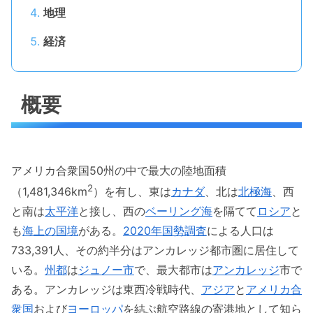
地理
経済
概要
アメリカ合衆国50州の中で最大の陸地面積
2
（1,481,346km
）を有し、東は
カナダ
、北は
北極海
、西
と南は
太平洋
と接し、西の
ベーリング海
を隔てて
ロシア
と
も
海上の国境
がある。
2020年
国勢調査
による人口は
733,391人、その約半分はアンカレッジ都市圏に居住して
いる。
州都
は
ジュノー市
で、最大都市は
アンカレッジ
市で
ある。アンカレッジは東西冷戦時代、
アジア
と
アメリカ合
衆国
および
ヨーロッパ
を結ぶ航空路線の寄港地として知ら