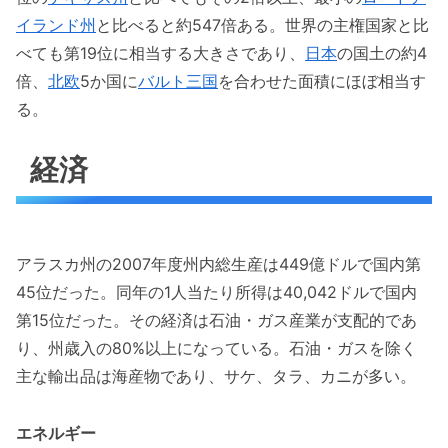
イランド州
と比べると約547倍ある。世界の主権国家と比
べても第19位に相当する大きさであり、
日本
の国土の約4
倍、
北欧
5か国に
バルト三国
を合わせた面積にほぼ相当す
る。
経済
アラスカ州の2007年度州内総生産は449億ドルで国内第
45位だった。同年の1人当たり所得は40,042ドルで国内
第15位だった。その経済は石油・ガス産業が支配的であ
り、州歳入の80%以上になっている。石油・ガスを除く
主な輸出品は海産物であり、サケ、タラ、カニが多い。
エネルギー