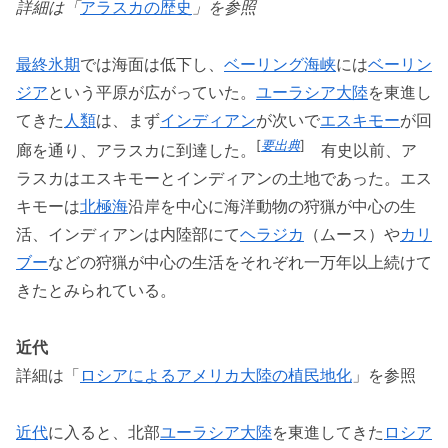
詳細は「
アラスカの歴史
」を参照
最終氷期
では海面は低下し、
ベーリング海峡
には
ベーリン
ジア
という平原が広がっていた。
ユーラシア大陸
を東進し
てきた
人類
は、まず
インディアン
が次いで
エスキモー
が回
[
要出典
]
廊を通り、アラスカに到達した。
有史以前、ア
ラスカはエスキモーとインディアンの土地であった。エス
キモーは
北極海
沿岸を中心に海洋動物の狩猟が中心の生
活、インディアンは内陸部にて
ヘラジカ
（ムース）や
カリ
ブー
などの狩猟が中心の生活をそれぞれ一万年以上続けて
きたとみられている。
近代
詳細は「
ロシアによるアメリカ大陸の植民地化
」を参照
近代
に入ると、北部
ユーラシア大陸
を東進してきた
ロシア