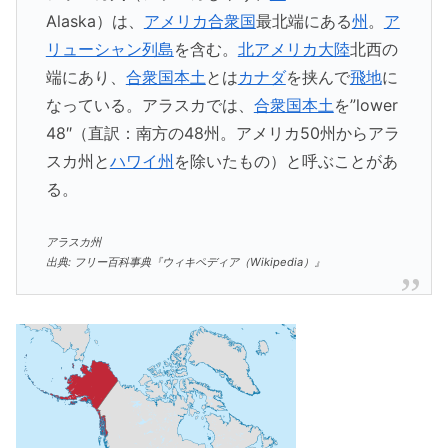
Alaska）は、
アメリカ合衆国
最北端にある
州
。
ア
リューシャン列島
を含む。
北アメリカ大陸
北西の
端にあり、
合衆国本土
とは
カナダ
を挟んで
飛地
に
なっている。アラスカでは、
合衆国本土
を”lower
48″（直訳：南方の48州。アメリカ50州からアラ
スカ州と
ハワイ州
を除いたもの）と呼ぶことがあ
る。
アラスカ州
出典: フリー百科事典『ウィキペディア（Wikipedia）』