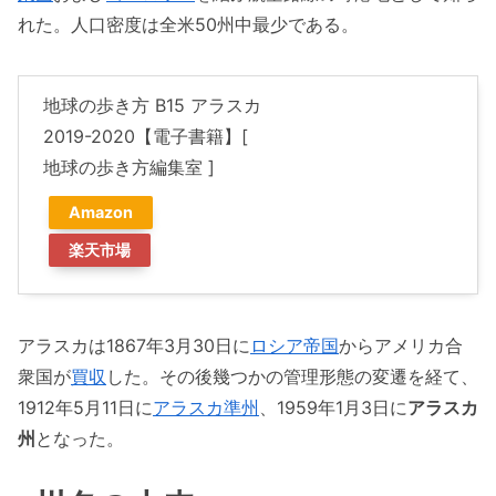
れた。人口密度は全米50州中最少である。
地球の歩き方 B15 アラスカ
2019-2020【電子書籍】[
地球の歩き方編集室 ]
Amazon
楽天市場
アラスカは1867年3月30日に
ロシア帝国
からアメリカ合
衆国が
買収
した。その後幾つかの管理形態の変遷を経て、
1912年5月11日に
アラスカ準州
、1959年1月3日に
アラスカ
州
となった。