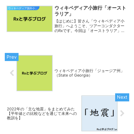
ごし下さい。アラブ首長国連邦（UAE）
アラブ首長国連邦（アラブしゅちょうこ
ウィキペディア小旅行「オースト
ウィキペディア国外小旅行
くれんぽう、アラビア語...
ラリア」
【はじめに】皆さん「ウィキペディア小
旅行」へようこそ、ツアーコンダクター
のRxです。今回は「オーストラリア」を
巡ります。素敵な旅をお過ごし下さい。
オーストラリア連邦
（英: Commonwealth of Australia）、
通称オーストラ...
ウィキペディア小旅行「ジョージア州」
（State of Georgia）
2022年の「主な地震」をまとめてみた
【平年値との比較などを通じて未来への
教訓を】