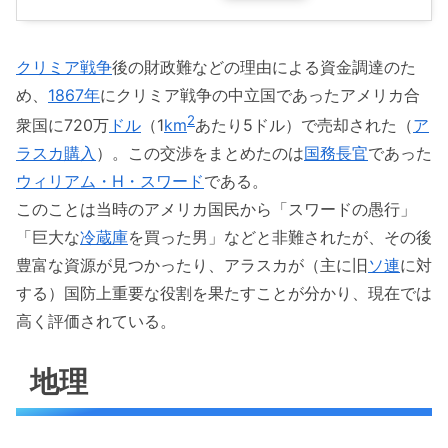
クリミア戦争
後の財政難などの理由による資金調達のた
め、
1867年
にクリミア戦争の中立国であったアメリカ合
2
衆国に720万
ドル
（1
km
あたり5ドル）で売却された（
ア
ラスカ購入
）。この交渉をまとめたのは
国務長官
であった
ウィリアム・H・スワード
である。
このことは当時のアメリカ国民から「スワードの愚行」
「巨大な
冷蔵庫
を買った男」などと非難されたが、その後
豊富な資源が見つかったり、アラスカが（主に旧
ソ連
に対
する）国防上重要な役割を果たすことが分かり、現在では
高く評価されている。
地理