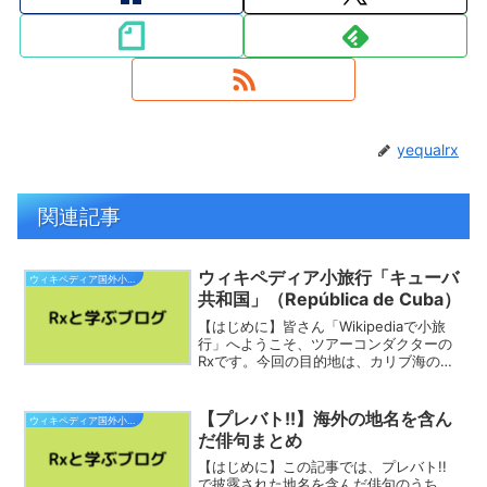
yequalrx
関連記事
ウィキペディア小旅行「キューバ
ウィキペディア国外小旅行
共和国」（República de Cuba）
【はじめに】皆さん「Wikipediaで小旅
行」へようこそ、ツアーコンダクターの
Rxです。今回の目的地は、カリブ海の
「キューバ共和国」です。素敵な旅をお
過ごし下さい。キューバ共和国
（西:República de Cuba）、通称キュー
【プレバト!!】海外の地名を含ん
ウィキペディア国外小旅行
バは、...
だ俳句まとめ
【はじめに】この記事では、プレバト!!
で披露された地名を含んだ俳句のうち、