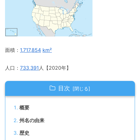
面積：
1,717,854
km²
人口：
733,391
人【2020年】
目次
概要
州名の由来
歴史