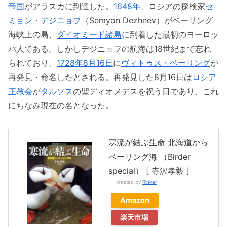
帝国
がアラスカに到達した。
1648年
、ロシアの探検家
セ
ミョン・デジニョフ
（Semyon Dezhnev）がベーリング
海峡上の島、
ダイオミード諸島
に到着した最初のヨーロッ
パ人である。しかしデジニョフの航海は18世紀まで忘れ
られており、
1728年
8月16日
に
ヴィトゥス・ベーリング
が
再発見・命名したとされる。再発見した8月16日は
ロシア
正教会
が
タルソス
の聖ディオメデスを祝う日であり、これ
にちなみ現在の名となった。
寒流が結ぶ生命 北海道から
ベーリング海 （Birder
special） [ 寺沢孝毅 ]
created by
Rinker
Amazon
楽天市場