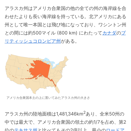
アラスカ州はアメリカ合衆国の他の全ての州の海岸線を合
わせたよりも長い海岸線を持っている。北アメリカにある
州として唯一本国とは飛び地になっており、ワシントン州
との間には約500マイル (800 km) にわたって
カナダ
の
ブ
リティッシュコロンビア州
がある。
アメリカ合衆国本土の上に置いてみたアラスカ州の大きさ
2
アラスカ州の陸地面積は1,481,346km
あり、全米50州の
中では最大で、アメリカ合衆国の領土の約1/7を占め、第2
位の
テキサス州
と比べてもその2倍以上、最小の
ロードア