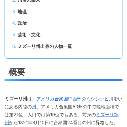
地理
政治
芸術・文化
ミズーリ州出身の人物一覧
概要
ミズーリ州
は、
アメリカ合衆国
中西部
の
ミシシッピ川
沿い
にある内陸の
州
。アメリカ合衆国50州の中で陸地面積で
は第21位、人口では第19位でもある。前身の
ミズーリ準
州
から1821年8月10日に合衆国24番目の州に昇格した。