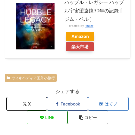
ハッブル・レガシー ハッブ
ル宇宙望遠鏡30年の記録 [
ジム・ベル ]
created by
Rinker
Amazon
楽天市場
ウィキペディア国外小旅行
シェアする
X
Facebook
はてブ
LINE
コピー