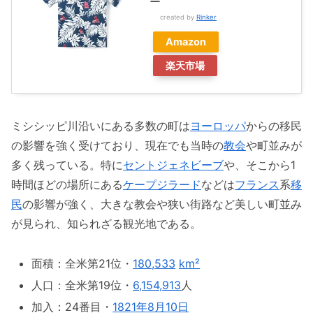
ー
created by
Rinker
Amazon
楽天市場
ミシシッピ川沿いにある多数の町は
ヨーロッパ
からの移民
の影響を強く受けており、現在でも当時の
教会
や町並みが
多く残っている。特に
セントジェネビーブ
や、そこから1
時間ほどの場所にある
ケープジラード
などは
フランス
系
移
民
の影響が強く、大きな教会や狭い街路など美しい町並み
が見られ、知られざる観光地である。
面積：全米第21位・
180,533
km²
人口：全米第19位・
6,154,913
人
加入：24番目・
1821年
8月10日