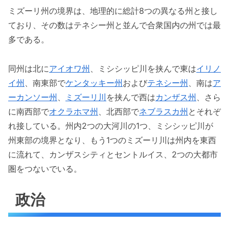
ミズーリ州の境界は、地理的に総計8つの異なる州と接し
ており、その数はテネシー州と並んで合衆国内の州では最
多である。
同州は北に
アイオワ州
、ミシシッピ川を挟んで東は
イリノ
イ州
、南東部で
ケンタッキー州
および
テネシー州
、南は
ア
ーカンソー州
、
ミズーリ川
を挟んで西は
カンザス州
、さら
に南西部で
オクラホマ州
、北西部で
ネブラスカ州
とそれぞ
れ接している。州内2つの大河川の1つ、ミシシッピ川が
州東部の境界となり、もう1つのミズーリ川は州内を東西
に流れて、カンザスシティとセントルイス、2つの大都市
圏をつないでいる。
政治