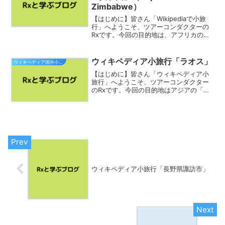
Zimbabwe）
【はじめに】皆さん「Wikipediaで小旅
行」へようこそ、ツアーコンダクターの
Rxです。今回の目的地は、アフリカのジ
ンバブエ共和国です。素敵な旅をお過ご
し下さい。ジンバブエ共和国（ジンバブ
エきょうわこく、英: Republic of Zi...
ウィキペディア小旅行「ラオス」
ウィキペディア国外小旅行
【はじめに】皆さん「ウィキペディア小
旅行」へようこそ、ツアーコンダクター
のRxです。今回の目的地はアジアの「ラ
オス人民民主共和国」です。素敵な旅を
お過ごし下さい。ラオス人民民主共和国
（英語: Lao People's Democratic ...
ウィキペディア小旅行「長野県諏訪市」