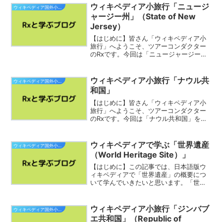
国の傾向を捉えて、比較していきたく思
ウィキペディア小旅行「ニュージ
ウィキペディア国外小旅行
います。なお本...
ャージー州」（State of New
Jersey）
【はじめに】皆さん「ウィキペディア小
旅行」へようこそ、ツアーコンダクター
のRxです。今回は「ニュージャージー
州」を巡っていきます。素敵な旅をお過
ごし下さい。ニュージャージー州
（英: State of New Jersey）は、アメリ
ウィキペディア小旅行「ナウル共
ウィキペディア国外小旅行
カ合衆国...
和国」
【はじめに】皆さん「ウィキペディア小
旅行」へようこそ、ツアーコンダクター
のRxです。今回は「ナウル共和国」を巡
っていきます。素敵な旅をお過ごし下さ
い。ナウル共和国（ナウルきょうわこ
く、ナウル語: Repubrikin Naoero）、通
ウィキペディアで学ぶ「世界遺産
ウィキペディア国外小旅行
称ナ...
（World Heritage Site）」
【はじめに】この記事では、日本語版ウ
ィキペディアで「世界遺産」の概要につ
いて学んでいきたいと思います。「世界
遺産」のことなんて全然知らないよ。ど
んなものか何となく知りたい！という私
の学びを兼ねた記事となりますので、ぜ
ウィキペディア小旅行「ジンバブ
ウィキペディア国外小旅行
ひ「世界遺産」について知...
エ共和国」（Republic of