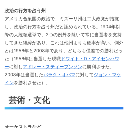
政治の行方を占う州
アメリカ合衆国の政治で、ミズーリ州は二大政党が拮抗
し、政治の行方を占う州だと認められている。1904年以
降の大統領選挙で、2つの例外を除いて常に当選者を支持
してきた経緯があり、これは他州よりも確率が高い。例外
とは1956年と2008年であり、どちらも僅差での勝利だっ
た（1956年は当選した現職
ドワイト・D・アイゼンハワ
ー
に対し
アドレー・スティーブンソン
に勝利させた。
2008年は当選した
バラク・オバマ
に対して
ジョン・マケ
イン
を勝利させた）。
芸術・文化
オーケストラなど