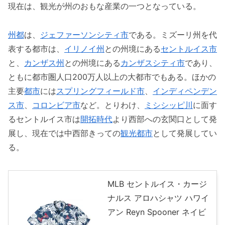
現在は、観光が州のおもな産業の一つとなっている。
州都
は、
ジェファーソンシティ市
である。ミズーリ州を代
表する都市は、
イリノイ州
との州境にある
セントルイス市
と、
カンザス州
との州境にある
カンザスシティ市
であり、
ともに都市圏人口200万人以上の大都市でもある。ほかの
主要
都市
には
スプリングフィールド市
、
インディペンデン
ス市
、
コロンビア市
など。とりわけ、
ミシシッピ川
に面す
るセントルイス市は
開拓時代
より西部への玄関口として発
展し、現在では中西部きっての
観光都市
として発展してい
る。
MLB セントルイス・カージ
ナルス アロハシャツ ハワイ
アン Reyn Spooner ネイビ