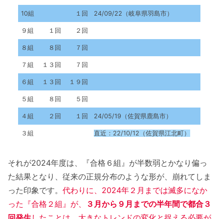
10組
１回
24/09/22（岐阜県羽島市）
９組
１回
２回
８組
８回
７回
７組
１３回
７回
６組
１３回
１９回
５組
８回
５回
４組
２回
１回
24/05/19（佐賀県鹿島市）
３組
直近：22/10/12（佐賀県江北町）
それが2024年度は、『合格６組』が半数弱とかなり偏っ
た結果となり、従来の正規分布のような形が、崩れてしま
った印象です。
代わりに、2024年２月までは滅多になか
った『合格２組』が、
３月から９月までの半年間で都合３
回発生
したことは、大きなトレンドの変化と捉える必要が