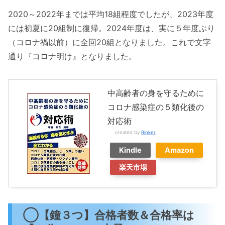
2020～2022年までは平均18組程度でしたが、2023年度
には初夏に20組制に復帰。2024年度は、実に５年度ぶり
（コロナ禍以前）に全回20組となりました。これで文字
通り『コロナ明け』となりました。
中高齢者の身を守るために
コロナ感染症の５類化後の
対応術
created by
Rinker
Kindle
Amazon
楽天市場
◯【鐘３つ】合格者数＆合格率は