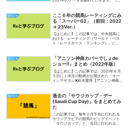
2021年のデータを纏めていきます。（参
考）2022年１月30日「note」にアップ
した記事の『年度』更新版です。
☆「NHKのど自慢（2021年）」のデータ
ここ６年の競馬レーティングにみ
過去記事
をまとめて...
る「スーパーG2」（前回：2022
→ 23Ver.）
【はじめに】この記事では、中央競馬に
おける「レーティング（ワールド・ベス
ト・レースホース・ランキング）」につ
いて、“通常の倍”にあたる６年間を対象
期間として平均値を求める分析を行って
みました。今回は『スーパーG2』と呼ば
「アニソン神曲カバーでしょde
過去記事
れるレースに関する結...
ショー!!」まとめ（2022年版）
【はじめに】この記事では、2021年６月
５日に１本目の動画が公開された「オー
イシマサヨシ❌鈴木愛理【アニソン神曲
カバーでしょdeショー!!」（動画、はじ
めてみました【テレビ朝日公式】内）の
うち、2022年の動画で個人的に印象的だ
過去の「サウジカップ・デー
海外競馬
った回を振り...
(Saudi Cup Day)」をまとめてみ
た
この記事では、毎年２月下旬に行われる
サウジアラビアの競馬のビッグイベント
「サウジカップ」と、当日に行われるそ
の他のレースをまとめて「サウジカッ