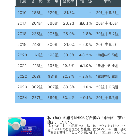
年度
合 格
出 場
合格率
増 減
平均
2016
288組
920組
31.3%
－
20組中6.3組
2017
204組
880組
23.2%
▲8.1％
20組中4.6組
2018
235組
905組
26.0%
＋2.8％
20組中5.2組
2019
248組
800組
31.0%
＋5.0％
20組中6.2組
2020
61組
198組
30.8%
▲0.2％
18組中5.5組
2021
118組
396組
29.8％
▲1.0％
18組中5.4組
2022
268組
831組
32.3％
＋2.5％
18組中5.8組
2023
302組
907組
33.3%
＋1.0％
20組中6.7組
2024
287組
860組
33.4％
＋0.1％
20組中6.7組
私（Rx）の思うNHKのど自慢の「本当の『禁止
曲』」について
【はじめに】この記事では、私（Rx）がXでよく呟いてい
る「（NHKのど自慢の）禁止曲」について、今一度、改め
て私見を整理してみようと思います。「禁止曲」という言
葉の基本情報についてNHKのど自慢における「禁止曲」に