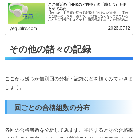
ここ最近の「NHKのど自慢」の『鐘１つ』をま
とめてみた
【はじめに】日曜お昼の長寿番組「NHKのど自慢」。実は
ここ数年めっきり『鐘１つ』が登場しなくなってきている
ことをご存知でしょうか？ 毎週何組も出ていた時代の印
象が強い方からすると、「月に１回」どころか「年に数
回」ぐらいしか無くなったことを言...
2026.07.12
yequalrx.com
その他の諸々の記録
ここから幾つか個別回の分析・記録などを軽くみていきま
しょう。
回ごとの合格組数の分布
各回の合格者数を分析してみます。平均するとその合格率