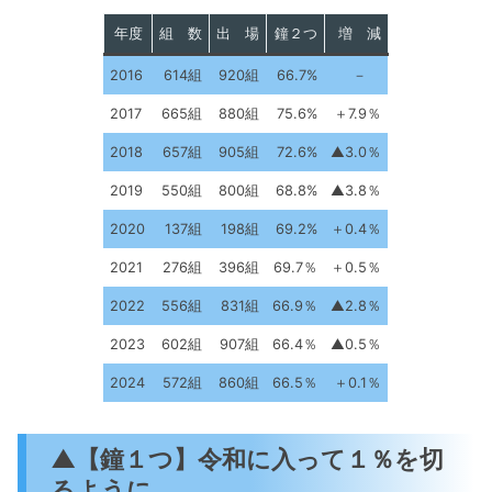
年度
組 数
出 場
鐘２つ
増 減
2016
614組
920組
66.7%
－
2017
665組
880組
75.6%
＋7.9％
2018
657組
905組
72.6%
▲3.0％
2019
550組
800組
68.8%
▲3.8％
2020
137組
198組
69.2%
＋0.4％
2021
276組
396組
69.7％
＋0.5％
2022
556組
831組
66.9％
▲2.8％
2023
602組
907組
66.4％
▲0.5％
2024
572組
860組
66.5％
＋0.1％
▲【鐘１つ】令和に入って１％を切
るように