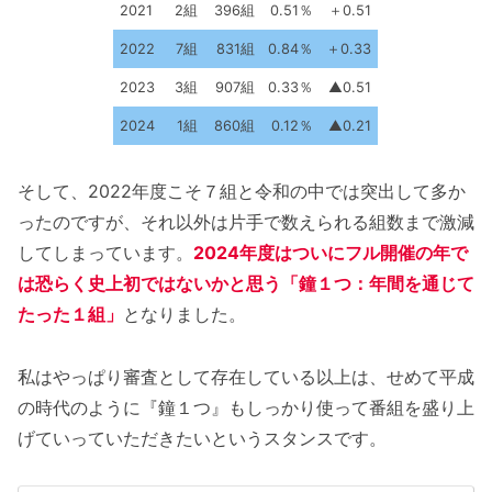
2021
2組
396組
0.51％
＋0.51
2022
7組
831組
0.84％
＋0.33
2023
3組
907組
0.33％
▲0.51
2024
1組
860組
0.12％
▲0.21
そして、2022年度こそ７組と令和の中では突出して多か
ったのですが、それ以外は片手で数えられる組数まで激減
してしまっています。
2024年度はついにフル開催の年で
は恐らく史上初ではないかと思う「鐘１つ：年間を通じて
たった１組」
となりました。
私はやっぱり審査として存在している以上は、せめて平成
の時代のように『鐘１つ』もしっかり使って番組を盛り上
げていっていただきたいというスタンスです。