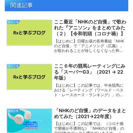
関連記事
ここ最近「NHKのど自慢」で歌わ
過去記事
れた『アニソン』をまとめてみた
（２）【令和初頭（コロナ禍）】
【はじめに】日曜お昼の長寿番組「NHK
のど自慢」で「アニメソング（広義）」
が歌われることが珍しくなくなった昨
今、今でもＸ（旧Twitter）のトレンド入
りをするなど「バズる」ことが時々あり
ます。（↑）元の記事のデータが重くな
ここ６年の競馬レーティングにみ
過去記事
ってきたので、集...
る「スーパーG3」（2021 → 22
年版）
【はじめに】この記事では、中央競馬に
おける「レーティング（ワールド・ベス
ト・レースホース・ランキング）」の値
を、私なりに（通常の倍の）６年間抽出
しました。その分析の一貫として、レー
ティングにみる「スーパーG3」とは一体
「NHKのど自慢」のデータをまと
過去記事
どのレースなのか見てい...
めてみた（2021→22年度）
【はじめに】この記事では、（コロナ禍
で開催が不透明な）「NHKのど自慢」の