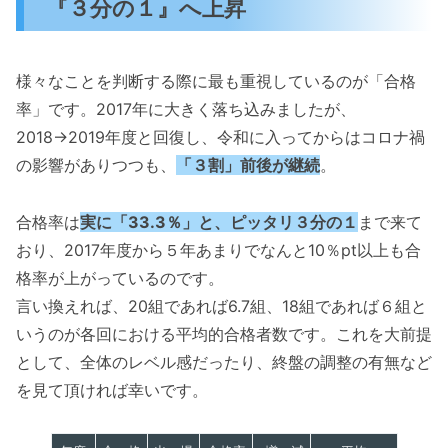
『３分の１』へ上昇
様々なことを判断する際に最も重視しているのが「合格
率」です。2017年に大きく落ち込みましたが、
2018→2019年度と回復し、令和に入ってからはコロナ禍
の影響がありつつも、
「３割」前後が継続
。
合格率は
実に「33.3％」と、ピッタリ３分の１
まで来て
おり、2017年度から５年あまりでなんと10％pt以上も合
格率が上がっているのです。
言い換えれば、20組であれば6.7組、18組であれば６組と
いうのが各回における平均的合格者数です。これを大前提
として、全体のレベル感だったり、終盤の調整の有無など
を見て頂ければ幸いです。