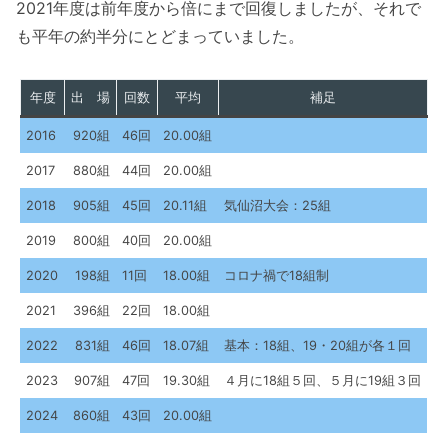
2021年度は前年度から倍にまで回復しましたが、それで
も平年の約半分にとどまっていました。
年度
出 場
回数
平均
補足
2016
920組
46回
20.00組
2017
880組
44回
20.00組
2018
905組
45回
20.11組
気仙沼大会：25組
2019
800組
40回
20.00組
2020
198組
11回
18.00組
コロナ禍で18組制
2021
396組
22回
18.00組
2022
831組
46回
18.07組
基本：18組、19・20組が各１回
2023
907組
47回
19.30組
４月に18組５回、５月に19組３回
2024
860組
43回
20.00組