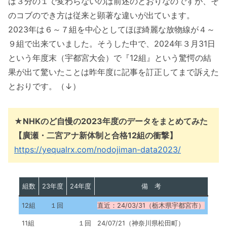
は３分の１で変わらないのは前述のとおりなのですが、そ
のコブのでき方は従来と顕著な違いが出ています。
2023年は６～７組を中心としてほぼ綺麗な放物線が４～
９組で出来ていました。そうした中で、2024年３月31日
という年度末（宇都宮大会）で『12組』という驚愕の結
果が出て驚いたことは昨年度に記事を訂正してまで訴えた
とおりです。（↓）
★NHKのど自慢の2023年度のデータをまとめてみた
【廣瀬・二宮アナ新体制と合格12組の衝撃】
https://yequalrx.com/nodojiman-data2023/
組数
23年度
24年度
備 考
12組
１回
直近：24/03/31（栃木県宇都宮市）
11組
１回
24/07/21（神奈川県松田町）