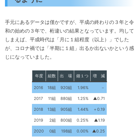
手元にあるデータは僅かですが、平成の終わりの３年と令
和の始めの３年で、桁違いの結果となっています。均して
しまえば、平成時代は「月に１組程度（以上）」でした
が、コロナ禍では「半期に１組」出るか出ないかという感
じになっていました。
年度
組数
出 場
鐘１つ
増 減
2016
18組
920組
1.96%
－
2017
11組
880組
1.25%
▲0.71
2018
13組
905組
1.44%
＋0.19
2019
2組
800組
0.25%
▲1.19
2020
0組
198組
0.00%
▲0.25