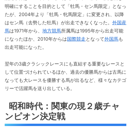
明確にすることを目的として「牡馬・セン馬限定」となっ
たが、2004年より「牡馬・牝馬限定」に変更され、以降
はセン馬（去勢した牡馬）が出走できなくなった。
外国産
馬
は1971年から、
地方競馬
所属馬は1995年から出走可能
になったほか、2010年からは
国際競走
となって
外国馬
も
出走可能になった。
翌年の3歳クラシックレースにも直結する重要なレースと
して位置づけられているほか、過去の優勝馬からは古馬に
なっても大レースを優勝する馬が出るなど、様々なカテゴ
リーで活躍馬を送り出している。
昭和時代：関東の現２歳チャ
ンピオン決定戦