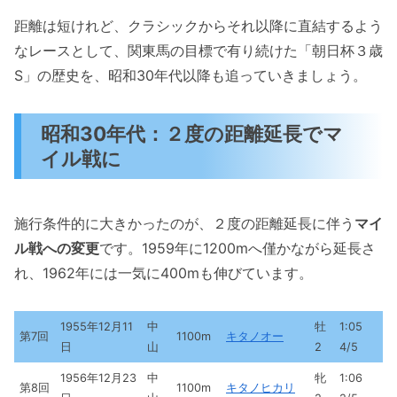
距離は短けれど、クラシックからそれ以降に直結するよう
なレースとして、関東馬の目標で有り続けた「朝日杯３歳
S」の歴史を、昭和30年代以降も追っていきましょう。
昭和30年代：２度の距離延長でマ
イル戦に
施行条件的に大きかったのが、２度の距離延長に伴う
マイ
ル戦への変更
です。1959年に1200mへ僅かながら延長さ
れ、1962年には一気に400mも伸びています。
1955年12月11
中
牡
1:05
第7回
1100m
キタノオー
日
山
2
4/5
1956年12月23
中
牝
1:06
第8回
1100m
キタノヒカリ