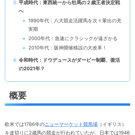
平成時代：東西統一から牡馬の２歳王者決定戦
へ
1990年代：八大競走活躍馬を次々輩出の充
実期
2000年代：急速にクラシックが遠ざかる
2010年代：阪神開催移設の大改革！
令和時代：ドウデュースがダービー制覇、復活
の2021年？
概要
欧米では1786年の
ニューマーケット競馬場
（イギリス）
を皮切りに2歳馬の競走が行われていたが、日本では1946