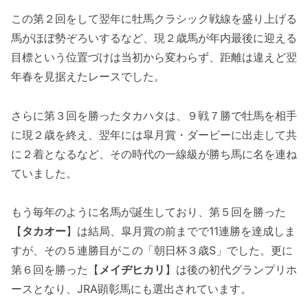
この第２回をして翌年に牡馬クラシック戦線を盛り上げる
馬がほぼ勢ぞろいするなど、現２歳馬が年内最後に迎える
目標という位置づけは当初から変わらず、距離は違えど翌
年春を見据えたレースでした。
さらに第３回を勝ったタカハタは、９戦７勝で牡馬を相手
に現２歳を終え、翌年には皐月賞・ダービーに出走して共
に２着となるなど、その時代の一線級が勝ち馬に名を連ね
ていました。
もう毎年のように名馬が誕生しており、第５回を勝った
【
タカオー
】は結局、皐月賞の前までで11連勝を達成しま
すが、その５連勝目がこの「朝日杯３歳S」でした。更に
第６回を勝った【
メイヂヒカリ
】は後の初代グランプリホ
ースとなり、JRA顕彰馬にも選出されています。