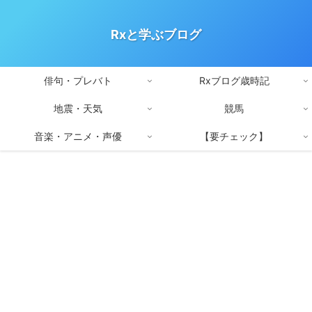
Rxと学ぶブログ
俳句・プレバト
Rxブログ歳時記
地震・天気
競馬
音楽・アニメ・声優
【要チェック】