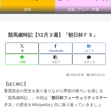
競馬
音楽・アニメ・声優
競馬歳時記【12月３週】「朝日杯ＦＳ」
X
Facebook
はてブ
LINE
コピー
コメント
2022.12.18
2022.12.23
【はじめに】
重賞競走の歴史を振り返りながら季節の移ろいを感じる
「競馬歳時記」。今回は「
朝日杯フューチュリティステー
クス
」の歴史をWikipediaと共に振り返っていきましょ