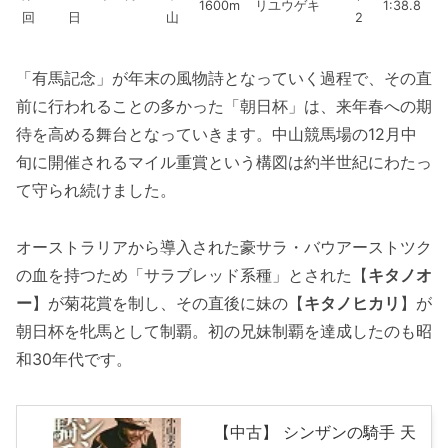
1600m
リユウゲキ
1:38.8
回
日
山
2
「有馬記念」が年末の風物詩となっていく過程で、その直
前に行われることの多かった「朝日杯」は、来年春への期
待を高める舞台となっていきます。中山競馬場の12月中
旬に開催されるマイル重賞という構図は約半世紀にわたっ
て守られ続けました。
オーストラリアから導入された豪サラ・バウアーストツク
の血を持つため「サラブレッド系種」とされた【
キタノオ
ー
】が菊花賞を制し、その直後に妹の【
キタノヒカリ
】が
朝日杯を牝馬として制覇。初の兄妹制覇を達成したのも昭
和30年代です。
【中古】 シンザンの騎手 天