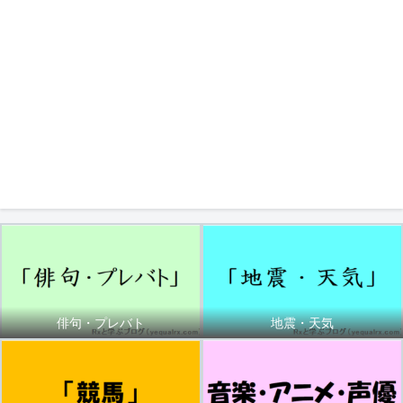
俳句・プレバト
地震・天気