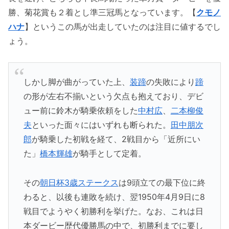
勝、菊花賞も２着とし準三冠馬となっています。【
クモノ
ハナ
】というこの馬が出走していたのは注目に値するでし
ょう。
しかし脚が曲がっていた上、
装蹄
の失敗により
蹄
の形が左右不揃いという欠点も抱えており、デビ
ュー前に鈴木が騎乗依頼をした
中村広
、
二本柳俊
夫
といった面々にはいずれも断られた。
田中朋次
郎
が騎乗した初戦を経て、2戦目から「近所にい
た」
橋本輝雄
が騎手として定着。
その
朝日杯3歳ステークス
は9頭立ての最下位に終
わると、以後も連敗を続け、翌1950年4月9日に8
戦目でようやく初勝利を挙げた。なお、これは日
本ダービー歴代優勝馬の中で、初勝利までに要し