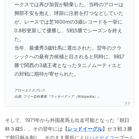
ークスでは再び加賀が騎乗した。当時のアローは
脚部不安を抱え、球節に注射を打つなどしていた
が、レースでは芝1600mの3歳レコードを一挙に
0.8秒更新して優勝し、5戦5勝でシーズンを終え
た。
当年、最優秀3歳牡馬に選出された。翌年のクラ
シックへの最有力候補と目されると同時に、9戦7
勝で関西の3歳王者となったタニノムーティエと
の対戦に期待が寄せられた。
アローエクスプレス
出典: フリー百科事典『ウィキペディア（Wikipedia）』
そして、1971年から外国産馬も出走可能となった「朝日
杯３歳S」。その翌年には【
レッドイーグル
】が３戦３勝
で朝日杯を制し、そのまま骨折により
ハイセイコー
ブーム