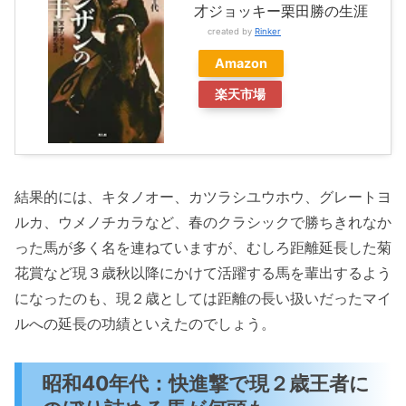
才ジョッキー栗田勝の生涯
created by
Rinker
Amazon
楽天市場
結果的には、キタノオー、カツラシユウホウ、グレートヨ
ルカ、ウメノチカラなど、春のクラシックで勝ちきれなか
った馬が多く名を連ねていますが、むしろ距離延長した菊
花賞など現３歳秋以降にかけて活躍する馬を輩出するよう
になったのも、現２歳としては距離の長い扱いだったマイ
ルへの延長の功績といえたのでしょう。
昭和40年代：快進撃で現２歳王者に