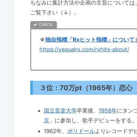
ちなみに集計方法や企画の主旨については
ご覧下さい（↓）。
☆
独自指標「Rxヒット指標」について
https://yequalrx.com/rxhits-about/
３位：70万pt（1965年）恋心
国立音楽大学
卒業後、
1958年
にタン
京
」に参加し、歌手デビューをする
1962年、
ポリドール
よりレコードデ