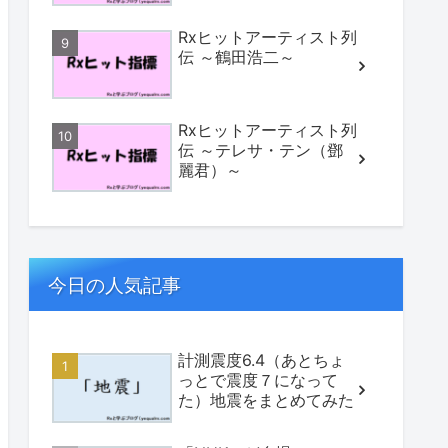
Rxヒットアーティスト列
伝 ～鶴田浩二～
Rxヒットアーティスト列
伝 ～テレサ・テン（鄧
麗君）～
今日の人気記事
計測震度6.4（あとちょ
っとで震度７になって
た）地震をまとめてみた