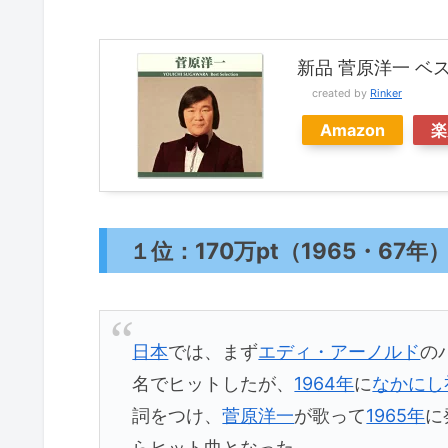
新品 菅原洋一 ベスト
created by
Rinker
Amazon
楽
１位：170万pt（1965・6
日本
では、まず
エディ・アーノルド
の
名でヒットしたが、
1964年
に
なかにし
詞をつけ、
菅原洋一
が歌って
1965年
に
らヒット曲となった。