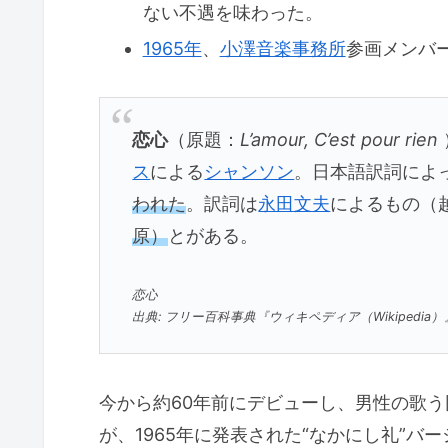
ない不遇を味わった。
1965年
、
小澤音楽事務所
参画メンバ
恋心
（原題：
L’amour, C’est pour rien
ス
による
シャンソン
。日本語訳詞によ
われた
。訳詞は
永田文夫
によるもの（
原）
とがある。
恋心
出典: フリー百科事典『ウィキペディア（Wikipedia）
今から約60年前にデビューし、男性の歌
が、1965年に発表された“なかにし礼”バ