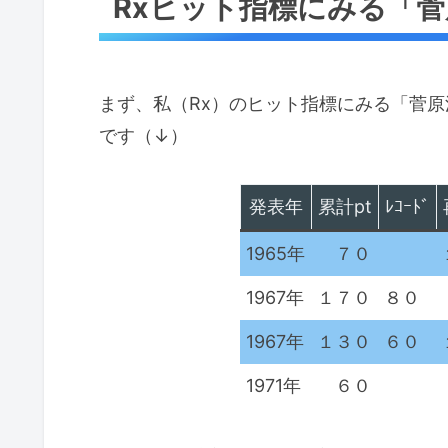
Rxヒット指標にみる「
まず、私（Rx）のヒット指標にみる「菅
です（↓）
発表年
累計pt
ﾚｺｰﾄﾞ
1965年
７０
1967年
１７０
８０
1967年
１３０
６０
1971年
６０