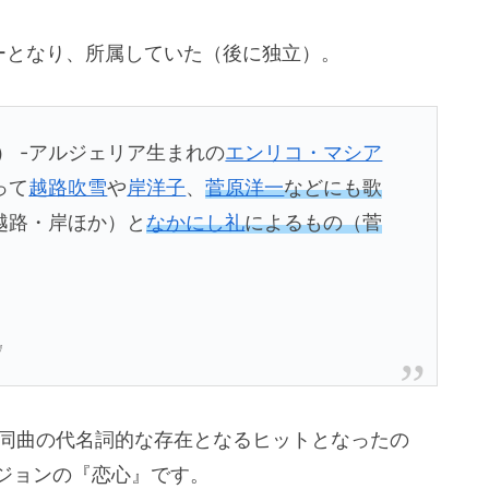
ーとなり、所属していた（後に独立）。
） -アルジェリア生まれの
エンリコ・マシア
って
越路吹雪
や
岸洋子
、
菅原洋一
などにも歌
越路・岸ほか）と
なかにし礼
によるもの（菅
』
う同曲の代名詞的な存在となるヒットとなったの
ージョンの『恋心』です。