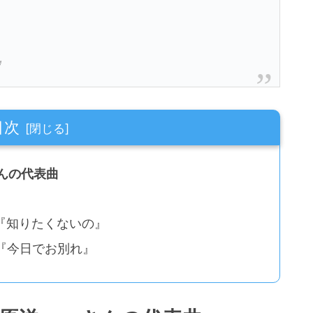
』
目次
んの代表曲
年）『知りたくないの』
年）『今日でお別れ』