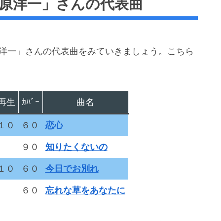
菅原洋一」さんの代表曲
原洋一」さんの代表曲をみていきましょう。こちら
再生
ｶﾊﾞｰ
曲名
１０
６０
恋心
９０
知りたくないの
１０
６０
今日でお別れ
６０
忘れな草をあなたに