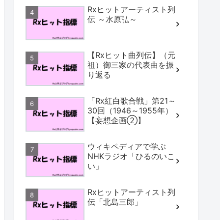
Rxヒットアーティスト列
伝 ～水原弘～
【Rxヒット曲列伝】（元
祖）御三家の代表曲を振
り返る
「Rx紅白歌合戦」第21～
30回（1946～1955年）
【妄想企画②】
ウィキペディアで学ぶ
NHKラジオ「ひるのいこ
い」
Rxヒットアーティスト列
伝「北島三郎」