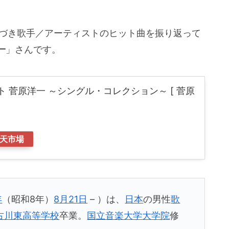
基づき歌手／アーティストのヒット曲を振り返って
一
」さんです。
 菅原洋一 ～シングル・コレクション～ [ 菅原
天市場
年
（昭和8年）
8月21日
– ）は、
日本
の男性
歌
古川東高等学校
卒業。
国立音楽大学
大学院
修