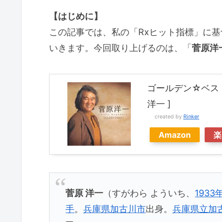
【はじめに】
この記事では、私の「Rxヒット指標」に
いきます。今回取り上げるのは、「
菅原洋
ゴールデン☆ベスト
洋一 ]
created by
Rinker
Amazon
楽
菅原 洋一
（すがわら よういち、
1933
手
。
兵庫県
加古川市
出身。
兵庫県立加