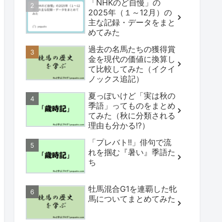
「NHKのど自慢」の
2025年（１～12月）の
主な記録・データをまと
めてみた
過去の名馬たちの獲得賞
金を現代の価値に換算し
て比較してみた（イクイ
ノックス追記）
夏っぽいけど「実は秋の
季語」ってものをまとめ
てみた（秋に分類される
理由も分かる!?）
「プレバト!!」俳句で流
れを掴む『暑い』季語た
ち
牡馬混合G1を連覇した牝
馬についてまとめてみた