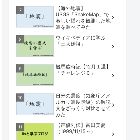
【海外地震】
USGS「ShakeMap」で
激しい揺れを観測した地
震を調べてみた
ウィキペディアに学ぶ
「三大始祖」
競馬歳時記【12月１週】
「チャレンジＣ」
日米の震度（気象庁／メ
ルカリ震度階級）の解説
文をざっくり対比させて
みた
【声優列伝】富田美憂
（1999/11/15～）