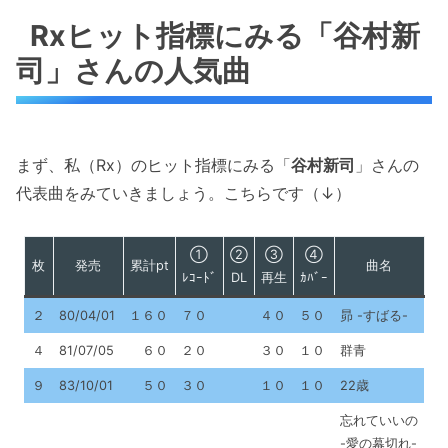
Rxヒット指標にみる「谷村新
司」さんの人気曲
まず、私（Rx）のヒット指標にみる「
谷村新司
」さんの
代表曲をみていきましょう。こちらです（↓）
①
②
③
④
枚
発売
累計pt
曲名
ﾚｺｰﾄﾞ
DL
再生
ｶﾊﾞｰ
２
80/04/01
１６０
７０
４０
５０
昴 -すばる-
４
81/07/05
６０
２０
３０
１０
群青
９
83/10/01
５０
３０
１０
１０
22歳
忘れていいの
-愛の幕切れ-