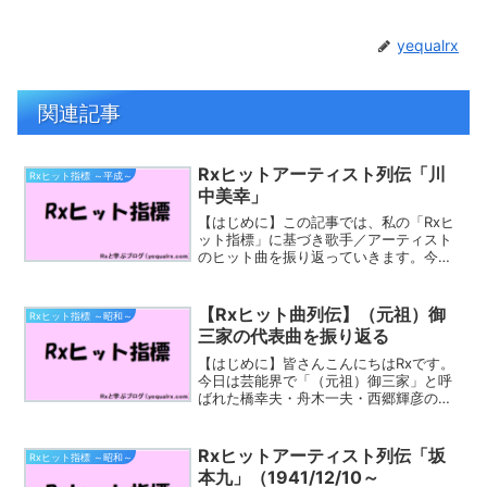
yequalrx
関連記事
Rxヒットアーティスト列伝「川
Rxヒット指標 ～平成～
中美幸」
【はじめに】この記事では、私の「Rxヒ
ット指標」に基づき歌手／アーティスト
のヒット曲を振り返っていきます。今回
取り上げるのは「川中美幸」さんです。
川中 美幸（かわなか みゆき、1955年12
月5日 - ）は、日本の女性演歌歌手。本
【Rxヒット曲列伝】（元祖）御
Rxヒット指標 ～昭和～
名：山田 ...
三家の代表曲を振り返る
【はじめに】皆さんこんにちはRxです。
今日は芸能界で「（元祖）御三家」と呼
ばれた橋幸夫・舟木一夫・西郷輝彦のお
３方の代表曲を、私のヒット指標と共に
振り返っていきたいと思います。私のヒ
ット指標に関しては、今後説明していき
Rxヒットアーティスト列伝「坂
Rxヒット指標 ～昭和～
たいと思いますが、昭和...
本九」（1941/12/10～