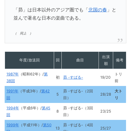
「昴」は日本以外のアジア圏でも「
北国の春
」と
並んで著名な日本の楽曲である。
（ 同上 ）
出演
年度/放送回
回
曲目
備考
順
1987年
（昭和62年）/
第
トリ
初
昴 -すばる-
19/20
38回
前
1991年
（平成3年）/
第42
昴 -すばる-（2回
大ト
5
28/28
回
目）
リ
1994年
（平成6年）/
第45
昴 -すばる-（3回
8
23/25
回
目）
1999年
（平成11年）/
第50
昴 -すばる-（4回
13
25/27