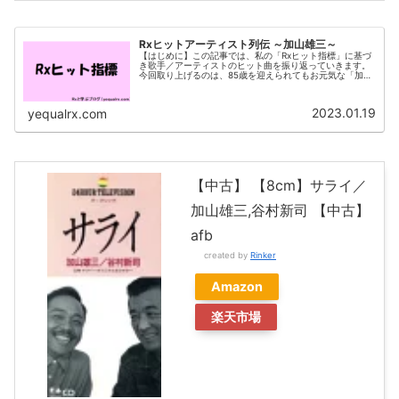
Rxヒットアーティスト列伝 ～加山雄三～
【はじめに】この記事では、私の「Rxヒット指標」に基づ
き歌手／アーティストのヒット曲を振り返っていきます。
今回取り上げるのは、85歳を迎えられてもお元気な「加山
雄三」さんです。Rxヒット指標にみる代表曲早速、Rxヒッ
ト指標（黄色部分はカバー...
2023.01.19
yequalrx.com
【中古】 【8cm】サライ／
加山雄三,谷村新司 【中古】
afb
created by
Rinker
Amazon
楽天市場