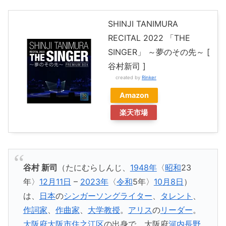
SHINJI TANIMURA
RECITAL 2022 「THE
SINGER」 ～夢のその先～ [
谷村新司 ]
created by
Rinker
Amazon
楽天市場
谷村 新司
（たにむらしんじ、
1948年
〈
昭和
23
年〉
12月11日
–
2023年
〈
令和
5年〉
10月8日
）
は、
日本
の
シンガーソングライター
、
タレント
、
作詞家
、
作曲家
、
大学教授
。
アリス
の
リーダー
。
大阪府
大阪市
住之江区
の出身で、大阪府
河内長野