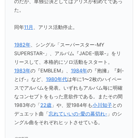
のだが、単独公演としてはアリスが初めてであっ
た。
同年
11月
、アリス活動停止。
1982年
、シングル「スーパースター-MY
SUPERSTAR-」、アルバム『JADE-翡翠-』をリ
リースして、本格的にソロ活動をスタート。
1983年
の『EMBLEM』、
1984年
の『抱擁』『刺-
とげ-』など、
1980年代
は年に1〜2枚のハイペー
スでアルバムを発表。いずれもアルバム毎に明確
なコンセプトをもった意欲作である。またその間
1983年の「
22歳
」や、翌1984年も
小川知子
との
デュエット曲「
忘れていいの-愛の幕切れ-
」のシ
ングル曲をそれぞれヒットさせている。