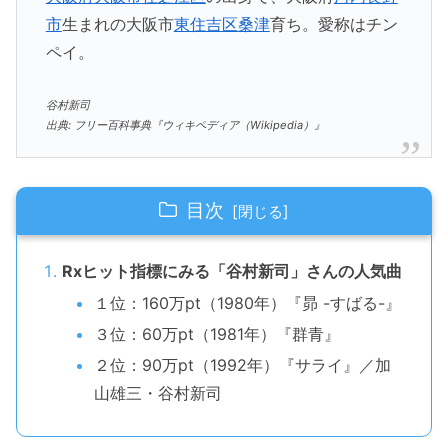
市
生まれの大阪市
東住吉区
桑津
育ち。愛称はチン
ペイ。
谷村新司
出典: フリー百科事典『ウィキペディア（Wikipedia）』
目次
Rxヒット指標にみる「谷村新司」さんの人気曲
１位：160万pt（1980年）『昴 -すばる-』
３位：60万pt（1981年）『群青』
２位：90万pt（1992年）『サライ』／加
山雄三・谷村新司