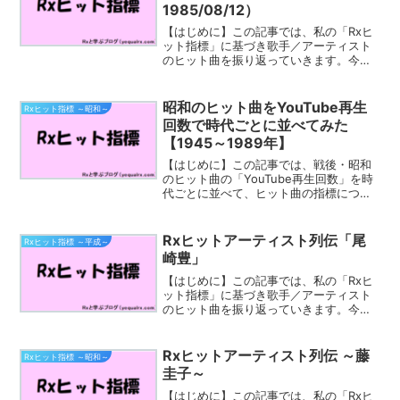
1985/08/12）
【はじめに】この記事では、私の「Rxヒ
ット指標」に基づき歌手／アーティスト
のヒット曲を振り返っていきます。今回
取り上げるのは、「坂本九」さんです。
坂本 九（1941年（昭和16年）12月10
日 - 1985年（昭和60年）8月12日）は、
昭和のヒット曲をYouTube再生
Rxヒット指標 ～昭和～
日...
回数で時代ごとに並べてみた
【1945～1989年】
【はじめに】この記事では、戦後・昭和
のヒット曲の「YouTube再生回数」を時
代ごとに並べて、ヒット曲の指標につい
て考えていきます。参考にさせて頂いた
ツイート と 本記事の趣旨今回の記事で参
考にしたのは、「昭和歌謡大好き院生 →
Rxヒットアーティスト列伝「尾
Rxヒット指標 ～平成～
昭和歌謡大...
崎豊」
【はじめに】この記事では、私の「Rxヒ
ット指標」に基づき歌手／アーティスト
のヒット曲を振り返っていきます。今回
取り上げるのは「尾崎豊」さんです。尾
崎 豊（おざき ゆたか、1965年11月29
日 - 1992年4月25日）は、日本のシンガ
Rxヒットアーティスト列伝 ～藤
Rxヒット指標 ～昭和～
ーソ...
圭子～
【はじめに】この記事では、私の「Rxヒ