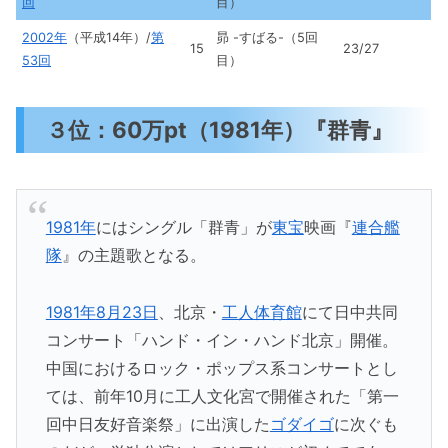
回
目）
2002年
（平成14年）/
第
昴 -すばる-（5回
15
23/27
53回
目）
３位：60万pt（1981年）『群青』
1981年
にはシングル「群青」が
東宝
映画『
連合艦
隊
』の主題歌となる。
1981年
8月23日
、北京・
工人体育館
にて日中共同
コンサート「ハンド・イン・ハンド北京」開催。
中国におけるロック・ポップス系コンサートとし
ては、前年10月に工人文化宮で開催された「第一
回中日友好音楽祭」に出演した
ゴダイゴ
に次ぐも