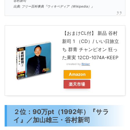
谷村新司
出典: フリー百科事典『ウィキペディア（Wikipedia）』
【おまけCL付】 新品 谷村
新司 1 （CD）/ いい日旅立
ち 群青 チャンピオン 狂っ
た果実 12CD-1074A-KEEP
created by
Rinker
Amazon
楽天市場
２位：90万pt（1992年）『サラ
イ』／加山雄三・谷村新司