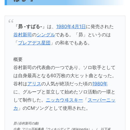
『
昴 -すばる-
』は、
1980年
4月1日
に発売された
谷村新司
の
シングル
である。「昴」というのは
「
プレアデス星団
」の和名でもある。
概要
谷村新司の代表曲の一つであり、ソロ歌手として
は自身最高となる60万枚の大ヒット曲となった。
谷村は
アリス
の人気が絶頂だった頃の
1980年
に、グループと並立して始めたソロ活動の一環と
して制作した。
ニッカウヰスキー
「
スーパーニッ
カ
」のCMソングとして使用された。
昴 (谷村新司の曲)
出典: フリー百科事典『ウィキペディア（Wikipedia）』（ 以下省