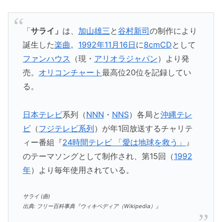
「
サライ」
は、
加山雄三
と
谷村新司
の制作により
誕生した
楽曲
。
1992年
11月16日
に
8cmCD
として
ファンハウス
（現・
アリオラジャパン
）より発
売。
オリコンチャート
最高位20位を記録してい
る。
日本テレビ
系列（
NNN
・
NNS
）各局と
沖縄テレ
ビ
（
フジテレビ系列
）が年1回放送するチャリテ
ィー番組『
24時間テレビ 「愛は地球を救う」
』
のテーマソングとして制作され、第15回（
1992
年
）より毎年使用されている。
サライ (曲)
出典: フリー百科事典『ウィキペディア（Wikipedia）』