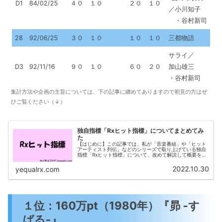
D1
84/02/25
４０
１０
２０
１０
／小川知子
・谷村新司
28
92/06/25
３０
１０
１０
１０
三都物語
サライ／
D3
92/11/16
９０
１０
６０
２０
加山雄三
・谷村新司
集計方法や企画の主旨については、下の記事に纏めてありますので初見の方はぜ
ひご覧ください（↓）
独自指標「Rxヒット指標」についてまとめてみ
た
【はじめに】この記事では、私が「音楽番組」や「ヒット
アーティスト列伝」などのシリーズで取り上げている独自
指標「Rxヒット指標」について、改めて解説して概要を可
能な範囲でお伝えしていきたいと思います。「Rxヒット指
標」って、そもそも何？ってい...
2022.10.30
yequalrx.com
１位：160万pt（1980年）『昴 -す
ばる-』