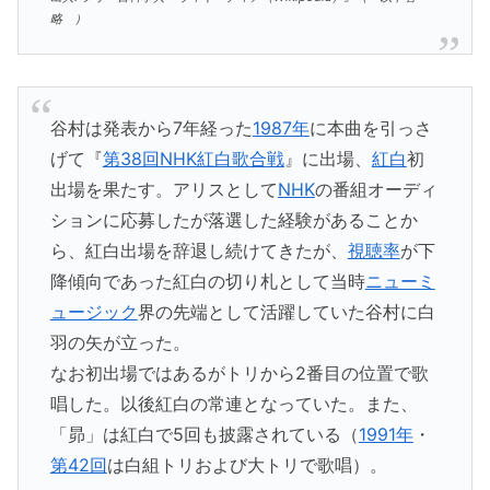
略 ）
谷村は発表から7年経った
1987年
に本曲を引っさ
げて『
第38回NHK紅白歌合戦
』に出場、
紅白
初
出場を果たす。アリスとして
NHK
の番組オーディ
ションに応募したが落選した経験があることか
ら、紅白出場を辞退し続けてきたが、
視聴率
が下
降傾向であった紅白の切り札として当時
ニューミ
ュージック
界の先端として活躍していた谷村に白
羽の矢が立った。
なお初出場ではあるがトリから2番目の位置で歌
唱した。以後紅白の常連となっていた。また、
「昴」は紅白で5回も披露されている（
1991年
・
第42回
は白組トリおよび大トリで歌唱）。