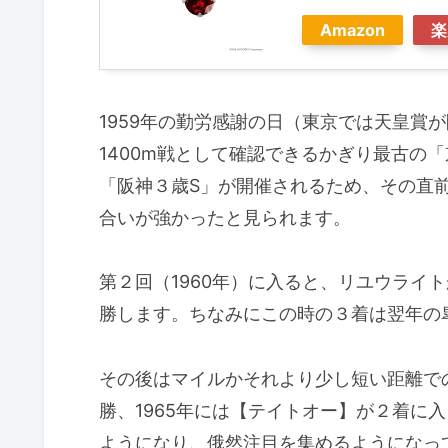
Amazon
楽
1959年の勤労感謝の日（東京では天皇賞
1400m戦として確認できるかぎり最古の
「阪神３歳S」が開催されるため、その直
合いが強かったと見られます。
第２回（1960年）に入ると、リユウライ
勝します。ちなみにこの時の３着は翌年の
その後はマイルかそれより少し短い距離での
勝、1965年には【テイトオー】が２着に
ようになり、俄然注目を集めるようになっ