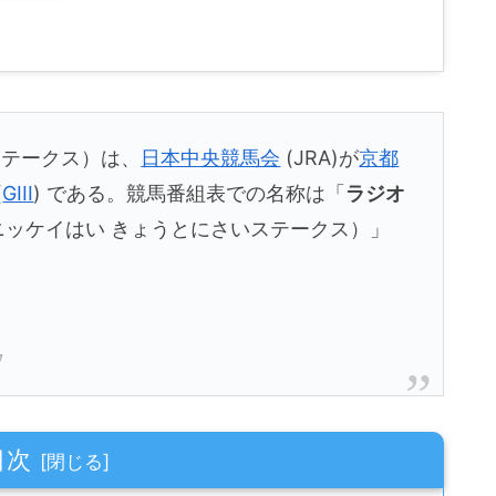
ステークス）は、
日本中央競馬会
(JRA)が
京都
(
GIII
) である。競馬番組表での名称は「
ラジオ
ニッケイはい きょうとにさいステークス）」
』
目次