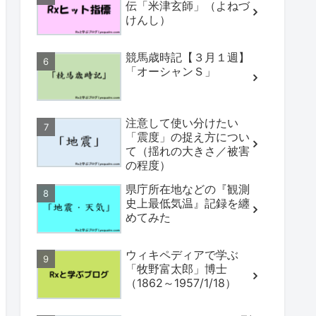
伝「米津玄師」（よねづ
けんし）
競馬歳時記【３月１週】
「オーシャンＳ」
注意して使い分けたい
「震度」の捉え方につい
て（揺れの大きさ／被害
の程度）
県庁所在地などの『観測
史上最低気温』記録を纏
めてみた
ウィキペディアで学ぶ
「牧野富太郎」博士
（1862～1957/1/18）