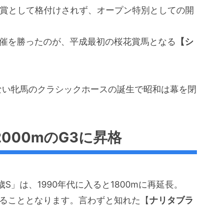
重賞として格付けされず、オープン特別としての開
開催を勝ったのが、平成最初の桜花賞馬となる
【シ
ない牝馬のクラシックホースの誕生で昭和は幕を閉
000mのG3に昇格
」は、1990年代に入ると1800mに再延長。
することとなります。言わずと知れた【
ナリタブラ