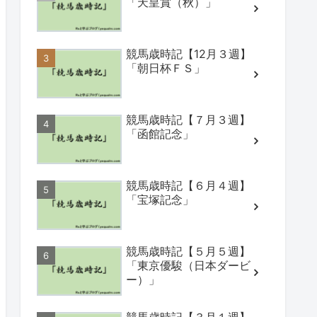
「天皇賞（秋）」
競馬歳時記【12月３週】
「朝日杯ＦＳ」
競馬歳時記【７月３週】
「函館記念」
競馬歳時記【６月４週】
「宝塚記念」
競馬歳時記【５月５週】
「東京優駿（日本ダービ
ー）」