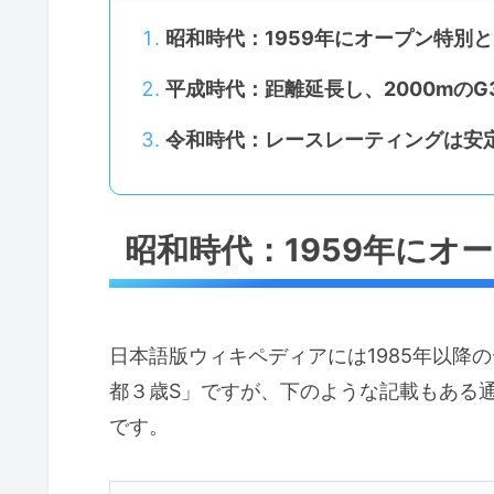
昭和時代：1959年にオープン特別
平成時代：距離延長し、2000mのG
令和時代：レースレーティングは安定
昭和時代：1959年にオ
日本語版ウィキペディアには1985年以降
都３歳S」ですが、下のような記載もある
です。