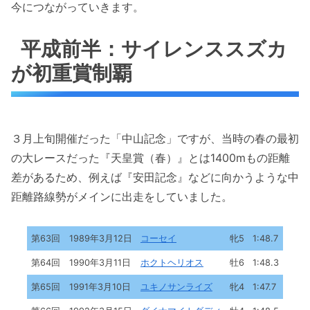
今につながっていきます。
平成前半：サイレンススズカ
が初重賞制覇
３月上旬開催だった「中山記念」ですが、当時の春の最初
の大レースだった『天皇賞（春）』とは1400mもの距離
差があるため、例えば『安田記念』などに向かうような中
距離路線勢がメインに出走をしていました。
第63回
1989年3月12日
コーセイ
牝5
1:48.7
第64回
1990年3月11日
ホクトヘリオス
牡6
1:48.3
第65回
1991年3月10日
ユキノサンライズ
牝4
1:47.7