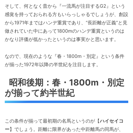
そして、何となく昔から『一流馬が注目するG2』という
感覚を持っておられる方もいらっしゃるでしょうが、創設
から1971年まではハンデ重賞であり、“長距離が正義”と見
做されていた中にあって1800mのハンデ重賞というのは
かなり評価が低かったというのは事実かと思います。
なので、現在のような『春・1800m・別定』という条件
が揃った1972年以降の半世紀を注目します。
昭和後期：春・1800m・別定
が揃って約半世紀
この条件が揃って最初期の名馬というのが【
ハイセイコ
ー
】でしょう。距離に限界があった中距離馬の同馬が、