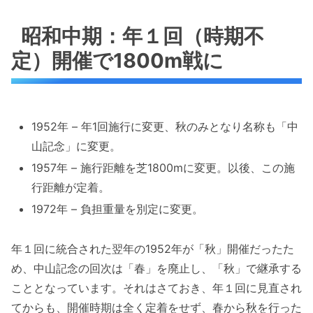
昭和中期：年１回（時期不
定）開催で1800m戦に
1952年 – 年1回施行に変更、秋のみとなり名称も「中
山記念」に変更。
1957年 – 施行距離を芝1800mに変更。以後、この施
行距離が定着。
1972年 – 負担重量を別定に変更。
年１回に統合された翌年の1952年が「秋」開催だったた
め、中山記念の回次は「春」を廃止し、「秋」で継承する
こととなっています。それはさておき、年１回に見直され
てからも、開催時期は全く定着をせず、春から秋を行った