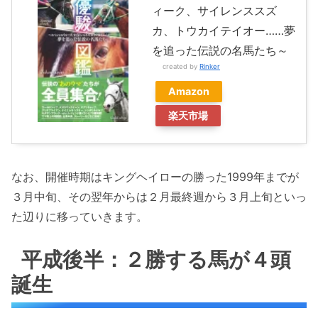
ィーク、サイレンススズ
カ、トウカイテイオー……夢
を追った伝説の名馬たち～
created by
Rinker
Amazon
楽天市場
なお、開催時期はキングヘイローの勝った1999年までが
３月中旬、その翌年からは２月最終週から３月上旬といっ
た辺りに移っていきます。
平成後半：２勝する馬が４頭
誕生