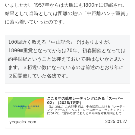
いましたが、1957年からは大胆にも1800mに短縮され、
結果として当時としては距離の短い「中距離ハンデ重賞」
に落ち着いていったのです。
100回近く数える『中山記念』ではありますが、
1800m重賞となってからは70年、初春開催となっては
約半世紀ということは抑えておいて損はないかと思い
ます。３桁近い数になっているのは前述のとおり年に
２回開催していた名残です。
ここ６年の競馬レーティングにみる「スーパー
G2」（2025/1更新）
【はじめに】この記事では、中央競馬における「レーティ
ング（ワールド・ベスト・レースホース・ランキング）」
について、“通常の倍”にあたる６年間を対象期間として平
均値を求める分析を行ってみました。今回は『スーパー
G2』と呼ばれるレースに関する結...
2025.01.27
yequalrx.com