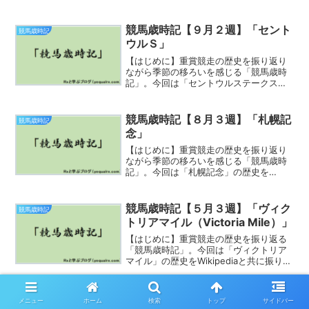
Wikipediaと共に振り返っていきましょ
う。チャレンジカップは、日本中央競馬
会(JRA) が阪神競馬場で施行する中央競
競馬歳時記【９月２週】「セント
競馬歳時記
馬の重賞競...
ウルＳ」
【はじめに】重賞競走の歴史を振り返り
ながら季節の移ろいを感じる「競馬歳時
記」。今回は「セントウルステークス」
の歴史をWikipediaと共に振り返っていき
ましょう。セントウルステークスは、日
本中央競馬会（JRA）が阪神競馬場で施
競馬歳時記【８月３週】「札幌記
競馬歳時記
行する中央競...
念」
【はじめに】重賞競走の歴史を振り返り
ながら季節の移ろいを感じる「競馬歳時
記」。今回は「札幌記念」の歴史を
Wikipediaと共に振り返っていきましょ
う。札幌記念は、日本中央競馬会が札幌
競馬場で施行する中央競馬の重賞競走
競馬歳時記【５月３週】「ヴィク
競馬歳時記
（GII）である。札幌...
トリアマイル（Victoria Mile）」
【はじめに】重賞競走の歴史を振り返る
「競馬歳時記」。今回は「ヴィクトリア
マイル」の歴史をWikipediaと共に振り返
っていきましょう。ヴィクトリアマイル
は、日本中央競馬会（JRA）が東京競馬
場で施行する中央競馬の春の4歳以上の牝
競馬歳時記【10月５週】「スワン
競馬歳時記
メニュー
ホーム
検索
トップ
サイドバー
馬マイル重...