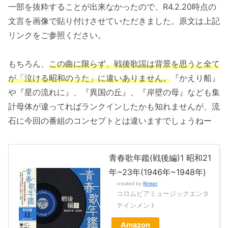
一部を抜粋することが出来なかったので、R4.2.20時点の
文言を画像で貼り付けさせていただきました。原文は上記
リンクをご参照ください。
もちろん、
この曲に限らず、戦後歌謡は背景を思うと全て
が「泣ける昭和のうた」に違いありません。
『かえり船』
や『星の流れに』、『異国の丘』、『岸壁の母』なども集
計母体が違ってればランクインしたかも知れませんが、流
石に今回の番組のコンセプトとは違いますでしょうねー
青春歌年鑑(戦後編)1 昭和21
年~23年(1946年~1948年)
created by
Rinker
コロムビアミュージックエンタ
テインメント
Amazon