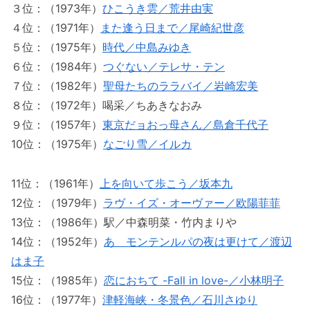
３位：（1973年）
ひこうき雲／荒井由実
４位：（1971年）
また逢う日まで／尾崎紀世彦
５位：（1975年）
時代／中島みゆき
６位：（1984年）
つぐない／テレサ・テン
７位：（1982年）
聖母たちのララバイ／岩崎宏美
８位：（1972年）喝采／ちあきなおみ
９位：（1957年）
東京だョおっ母さん／島倉千代子
10位：（1975年）
なごり雪／イルカ
11位：（1961年）
上を向いて歩こう／坂本九
12位：（1979年）
ラヴ・イズ・オーヴァー／欧陽菲菲
13位：（1986年）駅／中森明菜・竹内まりや
14位：（1952年）
あゝモンテンルパの夜は更けて／渡辺
はま子
15位：（1985年）
恋におちて -Fall in love-／小林明子
16位：（1977年）
津軽海峡・冬景色／石川さゆり