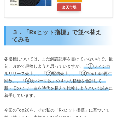
楽天市場
３．「Rxヒット指標」で並べ替え
てみる
各指標については、まだ解説記事を書けていないので、後
刻、改めて起稿しようと思っていますが、
「①フィジカ
ルリリース売上」、「②配信売上」、「③YouTube再生
回数」、「④カバー回数」の４つの指標を合計して、
新・旧のヒット曲を時代を超えて比較しようという試み
に
着手しています。
今回のTop20を、その私の「Rxヒット指標」に基づいて