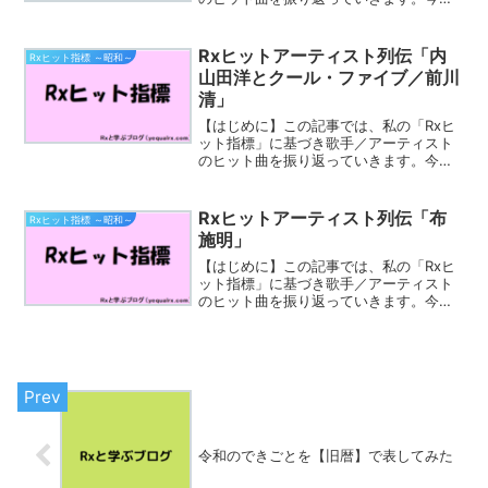
取り上げるのは「谷村新司」さんです。
谷村 新司（たにむらしんじ、1948年〈昭
和23年〉12月11日 - 2023年〈令和5年〉
Rxヒットアーティスト列伝「内
Rxヒット指標 ～昭和～
1...
山田洋とクール・ファイブ／前川
清」
【はじめに】この記事では、私の「Rxヒ
ット指標」に基づき歌手／アーティスト
のヒット曲を振り返っていきます。今回
取り上げるのは、「内山田洋とクール・
ファイブ／前川清」さんです。内山田洋
とクール・ファイブ（うちやまだひろし
Rxヒットアーティスト列伝「布
Rxヒット指標 ～昭和～
とクール・ファイブ）は...
施明」
【はじめに】この記事では、私の「Rxヒ
ット指標」に基づき歌手／アーティスト
のヒット曲を振り返っていきます。今回
取り上げるのは「布施明」さんです。布
施 明（ふせ あきら、本名：布施 晃、
1947年（昭和22年）12月18日 - ）は、日
本の歌...
令和のできごとを【旧暦】で表してみた