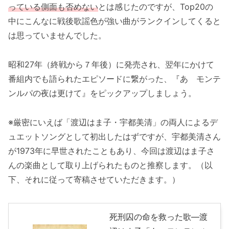
っている側面も否めない
とは感じたのですが、Top20の
中にこんなに戦後歌謡色が強い曲がランクインしてくると
は思っていませんでした。
昭和27年（終戦から７年後）に発売され、翌年にかけて
番組内でも語られたエピソードに繋がった、『あゝモンテ
ンルパの夜は更けて』をピックアップしましょう。
※厳密にいえば「渡辺はま子・宇都美清」の両人によるデ
ュエットソングとして初出したはずですが、宇都美清さん
が1973年に早世されたこともあり、今回は渡辺はま子さ
んの楽曲として取り上げられたものと推察します。（以
下、それに従って寄稿させていただきます。）
死刑囚の命を救った歌―渡