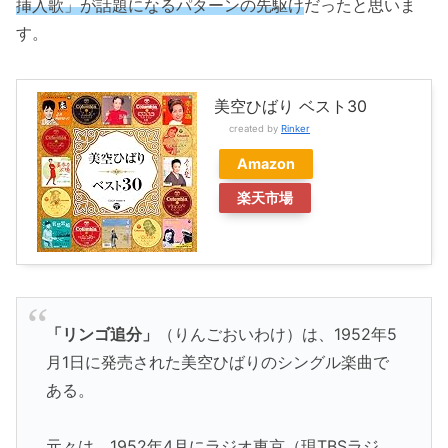
挿入歌」が話題になるパターンの先駆け
だったと思いま
す。
美空ひばり ベスト30
created by
Rinker
Amazon
楽天市場
「リンゴ追分」
（りんごおいわけ）は、1952年5
月1日に発売された美空ひばりのシングル楽曲で
ある。
元々は、1952年4月にラジオ東京（現TBSラジ