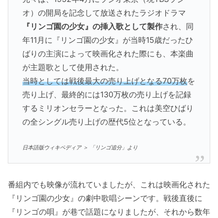
オ）の開局を記念して放送されたラジオドラマ
『リンゴ園の少女』の挿入歌として製作
され、同
年11月に『リンゴ園の少女』が当時15歳だったひ
ばりの主演によって映画化された際にも、本楽曲
が主題歌として使用された。
当時としては戦後最大の売り上げとなる70万枚
を
売り上げ、最終的には130万枚の売り上げを記録
するミリオンセラーとなった。これは美空ひばり
の全シングル売り上げの歴代5位となっている。
日本語版ウィキペディア ＞ 「リンゴ追分」より
番組内でも映像が流れていましたが、これは映画化された
『リンゴ園の少女』の劇中歌唱シーンです。戦後直後に
『リンゴの唄』が巷で話題になりましたが、それから数年