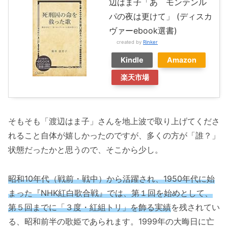
辺はま子「あゝモンテンル
パの夜は更けて」 (ディスカ
ヴァーebook選書)
created by
Rinker
Kindle
Amazon
楽天市場
そもそも「渡辺はま子」さんを地上波で取り上げてくださ
れること自体が嬉しかったのですが、多くの方が「誰？」
状態だったかと思うので、そこから少し。
昭和10年代（戦前・戦中）から活躍され、1950年代に始
まった『NHK紅白歌合戦』では、第１回を始めとして、
第５回までに「３度・紅組トリ」を飾る実績
を残されてい
る、昭和前半の歌姫であられます。1999年の大晦日に亡