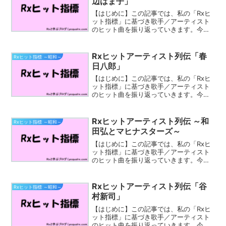
辺はま子」
【はじめに】この記事では、私の「Rxヒ
ット指標」に基づき歌手／アーティスト
のヒット曲を振り返っていきます。今回
取り上げるのは、「渡辺はま子」さんで
す。渡邊 はま子（わたなべ はまこ、
1910年（明治43年）10月27日-1999年
Rxヒットアーティスト列伝「春
Rxヒット指標 ～昭和～
（平成11...
日八郎」
【はじめに】この記事では、私の「Rxヒ
ット指標」に基づき歌手／アーティスト
のヒット曲を振り返っていきます。今回
取り上げるのは、「春日八郎」さんで
す。春日 八郎（かすが はちろう、本名：
渡部 実 （わたなべ みのる）、1924年10
Rxヒットアーティスト列伝 ～和
Rxヒット指標 ～昭和～
月9日-1...
田弘とマヒナスターズ～
【はじめに】この記事では、私の「Rxヒ
ット指標」に基づき歌手／アーティスト
のヒット曲を振り返っていきます。今回
取り上げるのは「和田弘とマヒナスター
ズ」です。和田弘とマヒナスターズ（わ
だひろしとマヒナスターズ、英:Hiroshi
Rxヒットアーティスト列伝「谷
Rxヒット指標 ～昭和～
Wada &...
村新司」
【はじめに】この記事では、私の「Rxヒ
ット指標」に基づき歌手／アーティスト
のヒット曲を振り返っていきます。今回