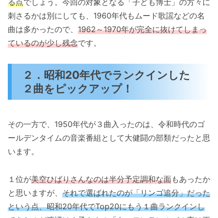
る点
でしょう。今回の対象となる「子ども博士」の方々に
刺さるかは別にしても、1960年代もムード歌謡などの名
曲は多かったので、
1962～1970年が完全に抜けてしまっ
ているのが少し残念
です。
２．昭和20年代でランクインした
２曲をピックアップ！
その一方で、1950年代が３曲入ったのは、令和時代のゴ
ールデンタイムの音楽番組として大健闘の部類だったと思
います。
１位が
美空ひばりさんなのは半分予定調和な面
もあったか
と思いますが、
それで選ばれたのが「リンゴ追分」だった
という点、昭和20年代でTop20にもう１曲ランクインし