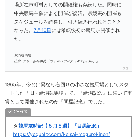
場所在市町村としての開催権も存続した。同時に
中央競馬主催による開催が復活。県競馬の開催も
スケジュールを調整し、引き続き行われることと
なった。
7月10日
には移転後初の競馬が開催され
た。
新潟競馬場
出典: フリー百科事典『ウィキペディア（Wikipedia）』
1965年、今とは異なり右回りの小さな競馬場としてスタ
ートした「旧・新潟競馬場」で、『新潟記念』に続いて重
賞として開催されたのが『関屋記念』でした。
☆
競馬歳時記【５月５週】「目黒記念」
https://yequalrx.com/keisai-megurokinen/