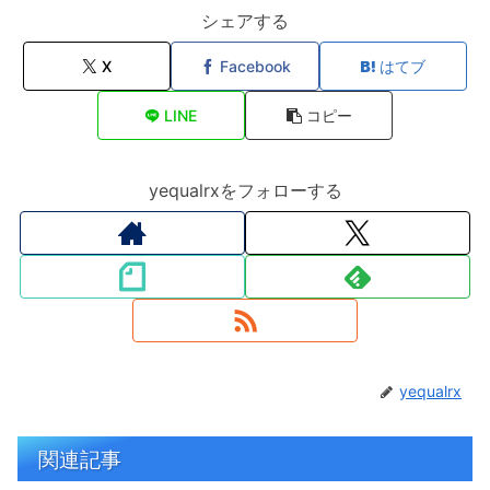
シェアする
X
Facebook
はてブ
LINE
コピー
yequalrxをフォローする
yequalrx
関連記事