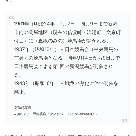
1901年（明治34年）9月7日 – 同月9日まで新潟
市内の関屋地区（現在の信濃町・浜浦町・文京町
付近）に（直線のみの）競馬場が開かれる。
1937年（昭和12年） – 日本競馬会（中央競馬の
前身）の競馬場となる。同年9月4日から9日まで
日本競馬会による第1回の新潟競馬が開催され
る。
1943年（昭和18年） – 戦争の激化に伴い開催を
廃止。
新潟競馬場
出典: フリー百科事典『ウィキペディア（Wikipedia）』