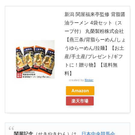
新潟 関屋福来亭監修 背脂醤
油ラーメン 4袋セット（ス
ープ付） 丸榮製粉株式会社
【燕三条/背脂らーめん/しょ
うゆらーめん/拉麺】【お土
産/手土産/プレゼント/ギフ
トに！贈り物】【送料無
料】
created by
Rinker
Amazon
楽天市場
関屋記念
（せきやきねん）は、
日本中央競馬会