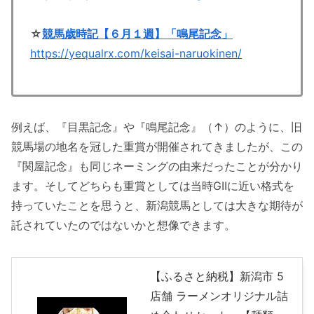
☆
競馬歳時記【６月１週】「鳴尾記念」
https://yequalrx.com/keisai-naruokinen/
例えば、『目黒記念』や『鳴尾記念』（↑）のように、旧
競馬場の地名を冠した重賞が開催されてきましたが、この
『関屋記念』も同じネーミングの由来だったことが分かり
ます。そしてどちらも重賞としては当時GIIに近い格式を
持っていたことを思うと、新潟競馬としては大きな期待が
託されていたのではないかと想像できます。
【ふるさと納税】新潟市 5
店舗 ラーメンオリジナル詰