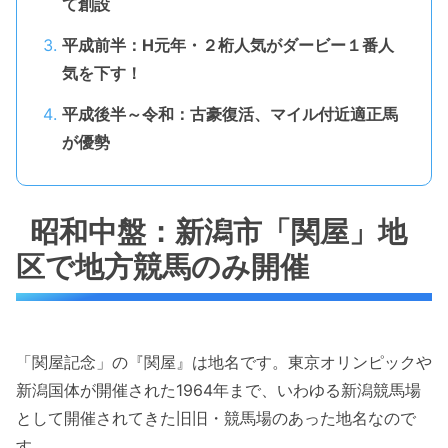
て創設
平成前半：H元年・２桁人気がダービー１番人
気を下す！
平成後半～令和：古豪復活、マイル付近適正馬
が優勢
昭和中盤：新潟市「関屋」地
区で地方競馬のみ開催
「関屋記念」の『関屋』は地名です。東京オリンピックや
新潟国体が開催された1964年まで、いわゆる新潟競馬場
として開催されてきた旧旧・競馬場のあった地名なので
す。