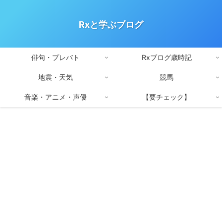
Rxと学ぶブログ
俳句・プレバト
Rxブログ歳時記
地震・天気
競馬
音楽・アニメ・声優
【要チェック】