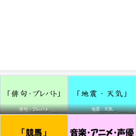
俳句・プレバト
地震・天気