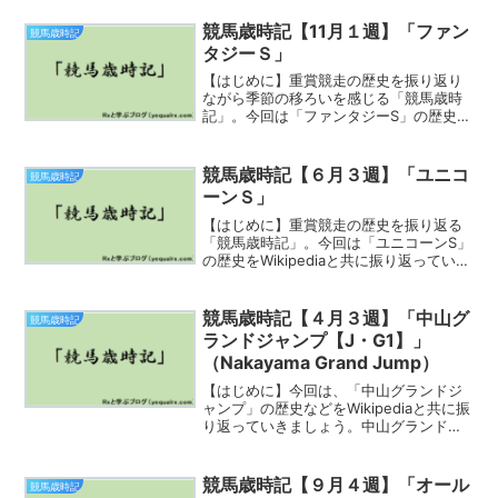
競馬歳時記【11月１週】「ファン
競馬歳時記
タジーＳ」
【はじめに】重賞競走の歴史を振り返り
ながら季節の移ろいを感じる「競馬歳時
記」。今回は「ファンタジーS」の歴史を
Wikipediaと共に振り返っていきましょ
う。ファンタジーステークスは、日本中
央競馬会（JRA）が京都競馬場で施行す
競馬歳時記【６月３週】「ユニコ
競馬歳時記
る中央競馬の...
ーンＳ」
【はじめに】重賞競走の歴史を振り返る
「競馬歳時記」。今回は「ユニコーンS」
の歴史をWikipediaと共に振り返っていき
ましょう。ユニコーンステークス
(Unicorn Stakes)は、日本中央競馬会
（JRA）が東京競馬場のダート1600m...
競馬歳時記【４月３週】「中山グ
競馬歳時記
ランドジャンプ【J・G1】」
（Nakayama Grand Jump）
【はじめに】今回は、「中山グランドジ
ャンプ」の歴史などをWikipediaと共に振
り返っていきましょう。中山グランドジ
ャンプは、日本中央競馬会が中山競馬場
で施行する中央競馬の重賞競走 (J・GI)で
ある。競馬番組表での名称は「農林水産
競馬歳時記【９月４週】「オール
競馬歳時記
省賞典...