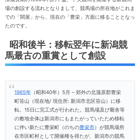
場の創設する流れとなりまして、競馬場の所在地がこれま
での「関屋」から、現在の「豊栄」方面に移ることとなっ
たのです。
昭和後半：移転翌年に新潟競
馬最古の重賞として創設
1965年
（昭和40年）5月 – 郊外の北蒲原郡豊栄
町笹山（現在地/ 現住所: 新潟市北区笹山）に移
転。15日に完工式が行われた。競馬場及び厩舎等
の敷地全体は新潟市にもまたがっていたため移転
に伴い新たに豊栄町（のちの
豊栄市
）が競馬場所
在市区町村として開催権を得たが、新潟市の競馬