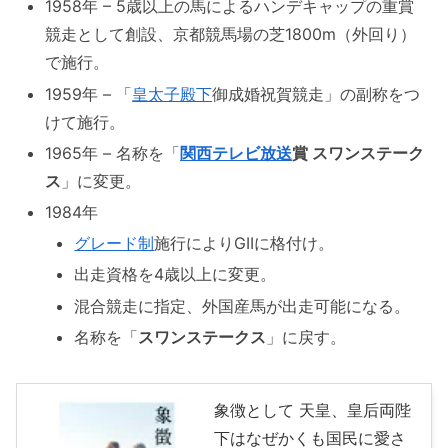
1958年 – 5歳以上の馬によるハンデキャップの重賞
競走として創設、京都競馬場の芝1800m（外回り）
で施行。
1959年 – 「
皇太子殿下
御成婚祝賀競走」の副称をつ
けて施行。
1965年 – 名称を「
関西テレビ放送
賞 スワンステーク
ス
」に変更。
1984年
グレード制
施行によりGIIに格付け。
出走資格を4歳以上に変更。
混合競走に指定、外国産馬が出走可能になる。
名称を「
スワンステークス
」に戻す。
象徴として 天皇、皇后両陛
下はなぜかくも国民に愛さ