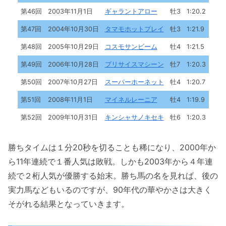
第46回
2003年11月1日
ギャラントアロー
牡3
1:20.2
第47回
2004年10月30日
タマモホットプレイ
牡3
1:21.9
第48回
2005年10月29日
コスモサンビーム
牡4
1:21.5
第49回
2006年10月28日
プリサイスマシーン
牡7
1:20.3
第50回
2007年10月27日
スーパーホーネット
牡4
1:20.7
第51回
2008年11月1日
マイネルレーニア
牡4
1:19.9
第52回
2009年10月31日
キンシャサノキセキ
牡6
1:20.3
勝ちタイムは１分20秒を切ることも稀になり、2000年か
ら11年連続で１番人気は敗戦。しかも2003年から４年連
続で２桁人気が優勝する始末。勝ち馬の名を見れば、後の
実力馬などもいるのですが、90年代の華やかさは大きく
そがれる結果となっていきます。