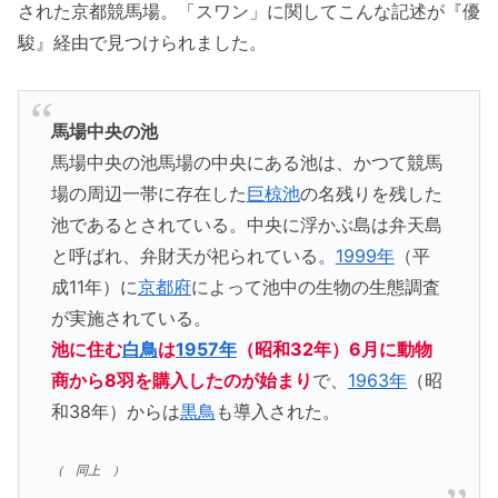
された京都競馬場。「スワン」に関してこんな記述が『優
駿』経由で見つけられました。
馬場中央の池
馬場中央の池馬場の中央にある池は、かつて競馬
場の周辺一帯に存在した
巨椋池
の名残りを残した
池であるとされている。中央に浮かぶ島は弁天島
と呼ばれ、弁財天が祀られている。
1999年
（平
成11年）に
京都府
によって池中の生物の生態調査
が実施されている。
池に住む
白鳥
は
1957年
（昭和32年）6月に動物
商から8羽を購入したのが始まり
で、
1963年
（昭
和38年）からは
黒鳥
も導入された。
（ 同上 ）