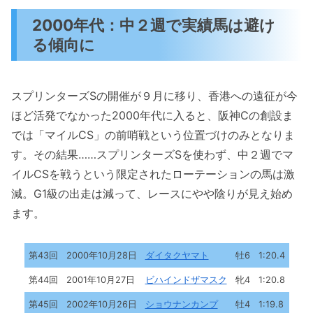
2000年代：中２週で実績馬は避け
る傾向に
スプリンターズSの開催が９月に移り、香港への遠征が今
ほど活発でなかった2000年代に入ると、阪神Cの創設ま
では「マイルCS」の前哨戦という位置づけのみとなりま
す。その結果……スプリンターズSを使わず、中２週でマ
イルCSを戦うという限定されたローテーションの馬は激
減。G1級の出走は減って、レースにやや陰りが見え始め
ます。
第43回
2000年10月28日
ダイタクヤマト
牡6
1:20.4
第44回
2001年10月27日
ビハインドザマスク
牝4
1:20.8
第45回
2002年10月26日
ショウナンカンプ
牡4
1:19.8