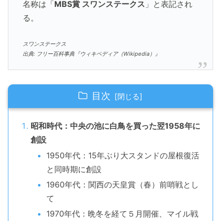
名称は「
MBS賞 スワンステークス
」と表記され
る。
スワンステークス
出典: フリー百科事典『ウィキペディア（Wikipedia）』
目次
昭和時代：中央の池に白鳥を買った翌1958年に
創設
1950年代：15年ぶり大スタンドの屋根復活
と同時期に創設
1960年代：関西の天皇賞（春）前哨戦とし
て
1970年代：晩冬を経て５月開催、マイル戦