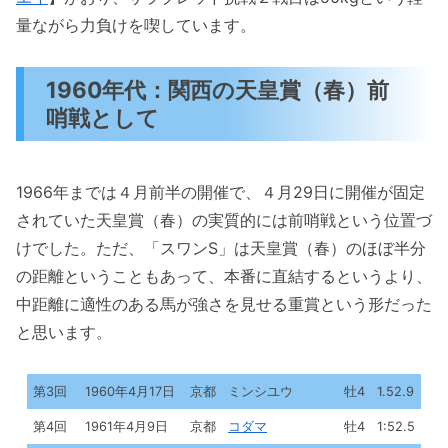
量ながら力負けを喫しています。
1960年代：関西の天皇賞（春）前
哨戦として
1966年までは４月前半の開催で、４月29日に開催が固定
されていた天皇賞（春）の実質的には前哨戦という位置づ
けでした。ただ、「スワンS」は天皇賞（春）のほぼ半分
の距離ということもあって、本番に直結するというより、
中距離に適性のある馬が強さを見せる重賞という形だった
と思います。
第3回
1960年4月17日
京都
ミンシユウ
牡4
1.52.9
第4回
1961年4月9日
京都
コダマ
牡4
1:52.5