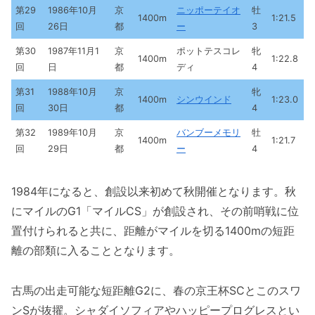
第29
1986年10月
京
ニッポーテイオ
牡
1400m
1:21.5
回
26日
都
ー
3
第30
1987年11月1
京
ポットテスコレ
牝
1400m
1:22.8
回
日
都
ディ
4
第31
1988年10月
京
牝
1400m
シンウインド
1:23.0
回
30日
都
4
第32
1989年10月
京
バンブーメモリ
牡
1400m
1:21.7
回
29日
都
ー
4
1984年になると、創設以来初めて秋開催となります。秋
にマイルのG1「マイルCS」が創設され、その前哨戦に位
置付けられると共に、距離がマイルを切る1400mの短距
離の部類に入ることとなります。
古馬の出走可能な短距離G2に、春の京王杯SCとこのスワ
ンSが抜擢。シャダイソフィアやハッピープログレスとい