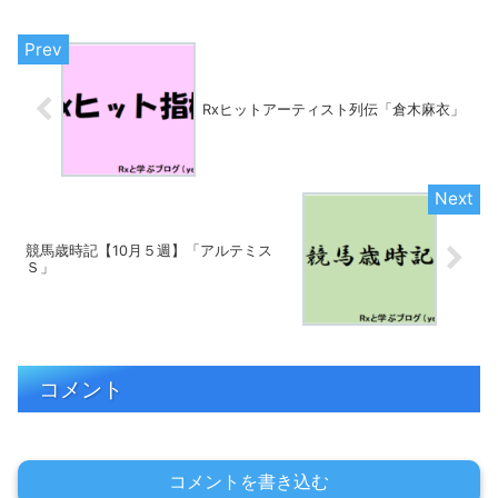
央競馬会（JRA）が阪神競馬場で施行す
る中央競馬の重賞競走...
Rxヒットアーティスト列伝「倉木麻衣」
競馬歳時記【10月５週】「アルテミス
Ｓ」
コメント
コメントを書き込む