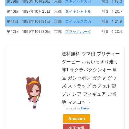
第39回
1996年10月26日
京都
スギノハヤカゼ
牡3
1:19.3
第40回
1997年10月25日
京都
タイキシャトル
牡3
1:20.7
第41回
1998年10月31日
京都
ロイヤルスズカ
牡5
1:21.9
第42回
1999年10月30日
京都
ブラックホーク
牡5
1:20.2
送料無料 ウマ娘 プリティー
ダービー おもいっきり走り
隊1 サクラバクシンオー 単
品 ガシャポン ガチャ グッ
ズ ストラップ カプセル 誕
プレ レア フィギュア ご当
地 マスコット
created by
Rinker
Amazon
楽天市場