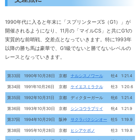
1990年代に入ると年末に「スプリンターズS（G1）」が
開催されるようになり、11月の「マイルCS」と共にG1の
実質的な前哨戦、交差点となっていきます。特に1993年
以降の勝ち馬は豪華で、G1級でないと勝てないレベルの
レースとなっていきます。
第33回
1990年10月28日
京都
ナルシスノワール
牡4
1:21.4
第34回
1991年10月26日
京都
ケイエスミラクル
牡3
1:20.6
第35回
1992年10月31日
京都
ディクターガール
牝6
1:21.4
第36回
1993年10月30日
京都
シンコウラブリイ
牝4
1:21.9
第37回
1994年10月29日
阪神
サクラバクシンオー
牡5
1:19.9
第38回
1995年10月28日
京都
ヒシアケボノ
牡3
1:19.8