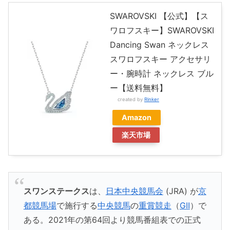
SWAROVSKI 【公式】【ス
ワロフスキー】SWAROVSKI
Dancing Swan ネックレス
スワロフスキー アクセサリ
ー・腕時計 ネックレス ブル
ー【送料無料】
created by
Rinker
Amazon
楽天市場
スワンステークス
は、
日本中央競馬会
(JRA) が
京
都競馬場
で施行する
中央競馬
の
重賞
競走
（
GII
）で
ある。2021年の第64回より競馬番組表での正式