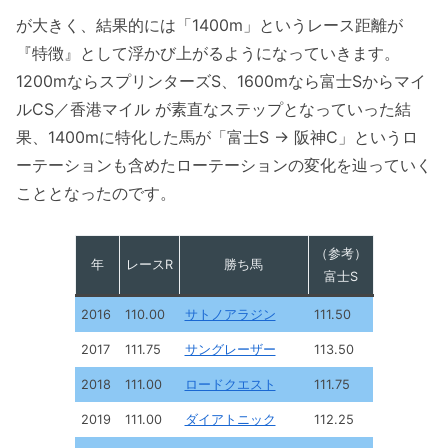
が大きく、結果的には「1400m」というレース距離が
『特徴』として浮かび上がるようになっていきます。
1200mならスプリンターズS、1600mなら富士Sからマイ
ルCS／香港マイル が素直なステップとなっていった結
果、1400mに特化した馬が「富士S → 阪神C」というロ
ーテーションも含めたローテーションの変化を辿っていく
こととなったのです。
（参考）
年
レースR
勝ち馬
富士S
2016
110.00
サトノアラジン
111.50
2017
111.75
サングレーザー
113.50
2018
111.00
ロードクエスト
111.75
2019
111.00
ダイアトニック
112.25