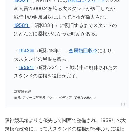
1936年
（昭和11年）には
鉄筋コンクリート
製の収
容人員25000名を誇る大スタンドが竣工したが、
戦時中の金属回収によって屋根が撤去され、
1958年
（昭和33年）に復旧するまでスタンドの
ほとんどに屋根がなかった時期がある。
・
1943年
（昭和18年） –
金属類回収令
により、
大スタンドの屋根を撤去。
・
1958年
（昭和33年） – 戦時中に解体された大
スタンドの屋根を復旧が完了。
京都競馬場
出典: フリー百科事典『ウィキペディア（Wikipedia）』
阪神競馬場よりも優先して関西で整備され、1958年の大
規模な改修によって大スタンドの屋根が15年ぶりに復旧