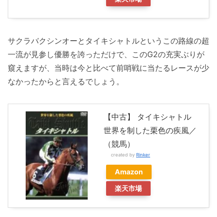
サクラバクシンオーとタイキシャトルというこの路線の超
一流が見参し優勝を誇っただけで、このG2の充実ぶりが
窺えますが、当時は今と比べて前哨戦に当たるレースが少
なかったからと言えるでしょう。
【中古】 タイキシャトル
世界を制した栗色の疾風／
（競馬）
created by
Rinker
Amazon
楽天市場