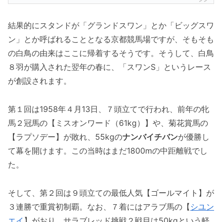
結果的にスタンドが「グランドスワン」とか「ビッグスワ
ン」とか呼ばれることとなる京都競馬場ですが、そもそも
の白鳥の由来はここに帰着するそうです。そうして、白鳥
８羽が購入された翌年の春に、「スワンS」というレース
が創設されます。
第１回は1958年４月13日、７頭立てで行われ、前年の牝
馬２冠馬の【ミスオンワード（61kg）】や、菊花賞馬の
【ラプソデー】が敗れ、55kgの
ナンバイチバン
が優勝し
て幕を開けます。この当時はまだ1800mの中距離戦でし
た。
そして、第２回は９頭立ての最低人気【ゴールマイト】が
３連勝で重賞初制覇。なお、７着にはアラブ馬の【
シユン
エイ
】がおり、サラブレッド挑戦２戦目は50kgという軽