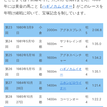
年には黄金の馬こと【
ハギノカムイオー
】がこのレースを
年明け緒戦に叩いて、宝塚記念を制しています。
第23
1980年3月9
小
牡
2000m
アグネスプレス
2:06.8
回
日
倉
5
第24
1981年5月10
京
サツキレインボ
牡
1600m
1:35.0
回
日
都
ー
4
第25
1982年5月16
京
アグネスベンチ
牡
1600m
1:34.2
回
日
都
ャー
4
第26
1983年5月15
京
ハギノカムイオ
牡
1600m
1:35.1
回
日
都
ー
4
第27
1984年10月
京
ニホンピロウイ
牡
1400m
1:21.4
回
28日
都
ナー
4
第28
1985年10月
京
牡
1400m
コーリンオー
1:22.2
回
27日
都
4