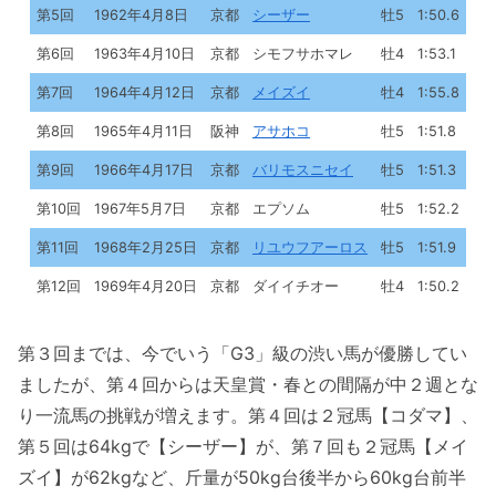
第5回
1962年4月8日
京都
シーザー
牡5
1:50.6
第6回
1963年4月10日
京都
シモフサホマレ
牡4
1:53.1
第7回
1964年4月12日
京都
メイズイ
牡4
1:55.8
第8回
1965年4月11日
阪神
アサホコ
牡5
1:51.8
第9回
1966年4月17日
京都
バリモスニセイ
牡5
1:51.3
第10回
1967年5月7日
京都
エプソム
牡5
1:52.2
第11回
1968年2月25日
京都
リユウフアーロス
牡5
1:51.9
第12回
1969年4月20日
京都
ダイイチオー
牡4
1:50.2
第３回までは、今でいう「G3」級の渋い馬が優勝してい
ましたが、第４回からは天皇賞・春との間隔が中２週とな
り一流馬の挑戦が増えます。第４回は２冠馬【コダマ】、
第５回は64kgで【シーザー】が、第７回も２冠馬【メイ
ズイ】が62kgなど、斤量が50kg台後半から60kg台前半