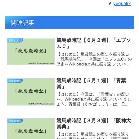
yequalrx
関連記事
競馬歳時記【６月２週】「エプソ
競馬歳時記
ムＣ」
【はじめに】重賞競走の歴史を振り返る
「競馬歳時記」。今回は「エプソムC」の
歴史をWikipediaと共に振り返っていきま
しょう。エプソムカップは、日本中央競
馬会(JRA) が東京競馬場で施行する中央
競馬の重賞競走（GIII）である。エプソ
競馬歳時記【５月１週】「青葉
競馬歳時記
ム...
賞」
【はじめに】今回は、「青葉賞」の歴史
を、Wikipediaと共に振り返っていきまし
ょう。青葉賞（あおばしょう）は、日本
中央競馬会（JRA）が東京競馬場で施行
する中央競馬の重賞競走（GII）である。
競馬番組表での名称は「テレビ東京杯 青
競馬歳時記【３月３週】「阪神大
競馬歳時記
葉賞」...
賞典」
【はじめに】重賞競走の歴史を振り返り