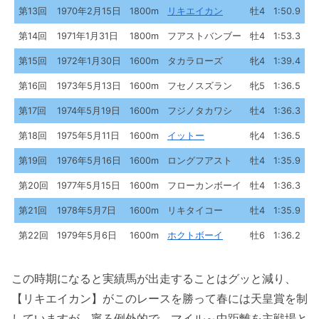
第13回
1970年2月15日
1800m
リキエイカン
牡4
1:50.9
第14回
1971年1月31日
1800m
フアストバンブー
牡4
1:53.3
第15回
1972年1月30日
1600m
タカラローズ
牝4
1:39.4
第16回
1973年5月13日
1600m
フセノスズラン
牝5
1:36.5
第17回
1974年5月19日
1600m
フジノタカワシ
牡4
1:36.3
第18回
1975年5月11日
1600m
イットー
牝4
1:36.5
第19回
1976年5月16日
1600m
ロングフアスト
牡4
1:35.9
第20回
1977年5月15日
1600m
フローカンボーイ
牡4
1:36.3
第21回
1978年5月7日
1600m
リキタイコー
牡4
1:35.9
第22回
1979年5月6日
1600m
ホクトボーイ
牡6
1:36.2
この時期になると実績馬が出走することはグッと減り、
【リキエイカン】がこのレースを勝って春には天皇賞を制
していますが、寧ろ例外的で、マイル～中距離を主戦場と