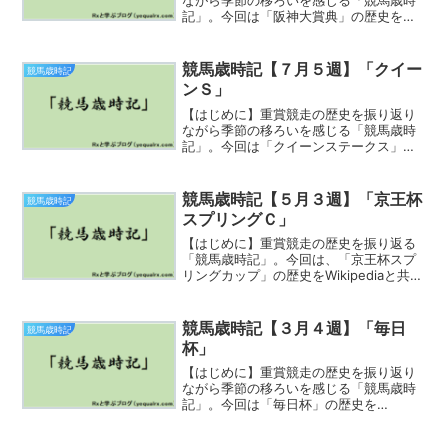
ながら季節の移ろいを感じる「競馬歳時
記」。今回は「阪神大賞典」の歴史を
Wikipediaと共に振り返っていきましょ
う。概要 1953年に、4歳（現3歳）以上
の馬による重賞競走として創設。創設当
競馬歳時記【７月５週】「クイー
競馬歳時記
初は阪神競馬...
ンＳ」
【はじめに】重賞競走の歴史を振り返り
ながら季節の移ろいを感じる「競馬歳時
記」。今回は「クイーンステークス」の
歴史をWikipediaと共に振り返っていきま
しょう。クイーンステークスは、日本中
央競馬会（JRA）が札幌競馬場で施行す
競馬歳時記【５月３週】「京王杯
競馬歳時記
る中央競馬の...
スプリングＣ」
【はじめに】重賞競走の歴史を振り返る
「競馬歳時記」。今回は、「京王杯スプ
リングカップ」の歴史をWikipediaと共に
振り返っていきましょう。概要1956年
に、5歳（現4歳）以上の馬による重賞と
して「スプリングハンデキャップ」の名
競馬歳時記【３月４週】「毎日
競馬歳時記
称で創設。...
杯」
【はじめに】重賞競走の歴史を振り返り
ながら季節の移ろいを感じる「競馬歳時
記」。今回は「毎日杯」の歴史を
Wikipediaと共に振り返っていきましょ
う。毎日杯（まいにちはい）は、日本中