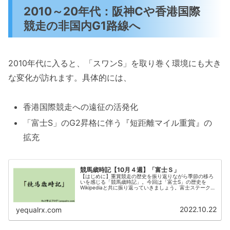
2010～20年代：阪神Cや香港国際
競走の非国内G1路線へ
2010年代に入ると、「スワンS」を取り巻く環境にも大き
な変化が訪れます。具体的には、
香港国際競走への遠征の活発化
「富士S」のG2昇格に伴う『短距離マイル重賞』の
拡充
競馬歳時記【10月４週】「富士Ｓ」
【はじめに】重賞競走の歴史を振り返りながら季節の移ろ
いを感じる「競馬歳時記」。今回は「富士S」の歴史を
Wikipediaと共に振り返っていきましょう。富士ステークス
（ふじステークス）は、日本中央競馬会（JRA）が東京競
馬場で施行する中央競馬...
2022.10.22
yequalrx.com