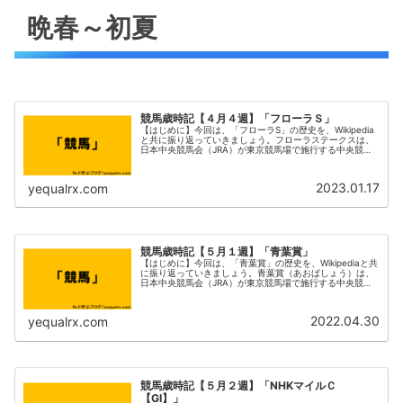
晩春～初夏
競馬歳時記【４月４週】「フローラＳ」
【はじめに】今回は、「フローラS」の歴史を、Wikipedia
と共に振り返っていきましょう。フローラステークスは、
日本中央競馬会（JRA）が東京競馬場で施行する中央競馬
の重賞競走（GII）である。競馬番組表での名称は「サンケ
イスポーツ賞 フ...
2023.01.17
yequalrx.com
競馬歳時記【５月１週】「青葉賞」
【はじめに】今回は、「青葉賞」の歴史を、Wikipediaと共
に振り返っていきましょう。青葉賞（あおばしょう）は、
日本中央競馬会（JRA）が東京競馬場で施行する中央競馬
の重賞競走（GII）である。競馬番組表での名称は「テレビ
東京杯 青葉賞」...
2022.04.30
yequalrx.com
競馬歳時記【５月２週】「NHKマイルＣ
【GI】」