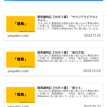
競馬歳時記【10月２週】「サウジアラビアロイ
ヤルＣ」
【はじめに】重賞競走の歴史を振り返りながら季節の移ろ
いを感じる「競馬歳時記」。今回は「サウジアラビアロイ
ヤルカップ」の歴史をWikipediaと共に振り返っていきまし
ょう。サウジアラビアロイヤルカップは、日本中央競馬会
（JRA）が東京競馬場...
2022.11.23
yequalrx.com
競馬歳時記【10月２週】「毎日王冠」
【はじめに】重賞競走の歴史を振り返りながら季節の移ろ
いを感じる「競馬歳時記」。今回は「毎日王冠」の歴史を
Wikipediaと共に振り返っていきましょう。昭和時代1950
年代：勝ち抜き制ありの2500m戦で創設毎日王冠が創設さ
れたのは終戦から...
2023.12.03
yequalrx.com
競馬歳時記【10月４週】「富士Ｓ」
【はじめに】重賞競走の歴史を振り返りながら季節の移ろ
いを感じる「競馬歳時記」。今回は「富士S」の歴史を
Wikipediaと共に振り返っていきましょう。富士ステークス
（ふじステークス）は、日本中央競馬会（JRA）が東京競
馬場で施行する中央競馬...
2022.10.22
yequalrx.com