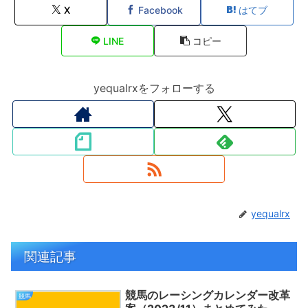
X
Facebook
はてブ
LINE
コピー
yequalrxをフォローする
yequalrx
関連記事
競馬のレーシングカレンダー改革
競馬