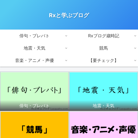
Rxと学ぶブログ
俳句・プレバト
Rxブログ歳時記
地震・天気
競馬
音楽・アニメ・声優
【要チェック】
俳句・プレバト
地震・天気