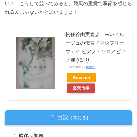
い！ こうして並べてみると、競馬の重賞で季節を感じら
れるんじゃないかと思いますよ！
松任谷由実春よ、来い／ル
ージュの伝言／中央フリー
ウェイ ピアノ・ソロ／ピア
ノ弾き語り
created by
Rinker
Amazon
楽天市場
目次
晩冬～初春